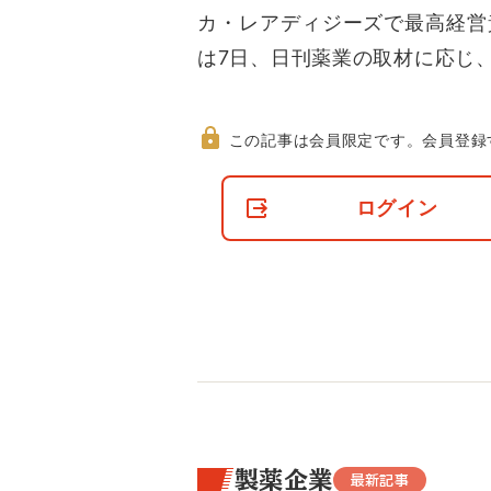
カ・レアディジーズで最高経営
は7日、日刊薬業の取材に応じ
この記事は会員限定です。
会員登録
非
会
ログイン
員
の
閲
覧
制
限
に
つ
い
て
製薬企業
最新記事