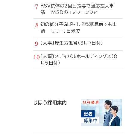
RSV抗体の2回目投与で適応拡大申
請 MSDのエヌフロンシア
初の低分子GLP-1、2型糖尿病でも申
請 リリー、日米で
〔人事〕厚生労働省（8月7日付）
〔人事〕メディパルホールディングス（8
月5日付）
寄
稿
じほう採用案内