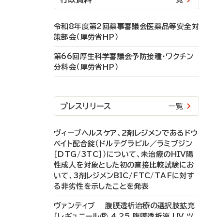
令和8年度第2回薬事審議会医薬品等安全対
策部会（厚労省HP）
第66回厚生科学審議会予防接種・ワクチン
分科会（厚労省HP）
プレスリリース
一覧
ヴィーブヘルスケア、2剤レジメンであるドウ
ベイト配合錠（ドルテグラビル／ラミブジン
［DTG/3TC］）について、未治療のHIV陽
性成人を対象とした初の直接比較試験にお
いて、3剤レジメンBIC/FTC/TAFに対す
る非劣性を示したことを発表
ヴァンティブ 腹膜透析治療の選択肢拡充
「レギュニール® 4.25 腹膜透析液 UV ツ