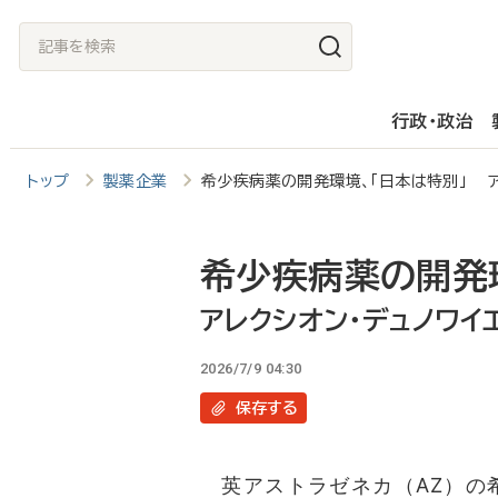
メ
記
イ
事
ン
を
行政・政治
コ
検
ン
索
トップ
製薬企業
希少疾病薬の開発環境、「日本は特別」 ア
テ
ン
ツ
希少疾病薬の開発
に
アレクシオン・デュノワイ
移
2026/7/9 04:30
動
保存
する
英アストラゼネカ（AZ）の