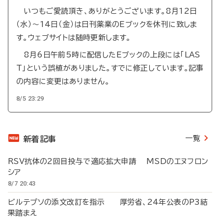
いつもご愛読頂き、ありがとうございます。8月12日
（水）～14日（金）は日刊薬業のEブックを休刊に致しま
す。ウェブサイトは随時更新します。
8月6日午前5時に配信したEブックの上段には「LAS
T」という誤植がありました。すでに修正しています。記事
の内容に変更はありません。
8/5 23:29
一覧
新着記事
RSV抗体の2回目投与で適応拡大申請 MSDのエヌフロン
シア
8/7 20:43
ビルテプソの添文改訂を指示 厚労省、24年公表のP3結
果踏まえ