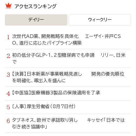
アクセスランキング
デイリー
ウィークリー
次世代AD薬、開発戦略を具体化 エーザイ・井戸CS
O、進行に応じたパイプライン構築
初の低分子GLP-1、2型糖尿病でも申請 リリー、日米
で
【決算】日本新薬が事業戦略見直し 開発の優先順位
を明確化、導出入を盛んに
【中医協】医療機器3製品の保険適用を了承
〔人事〕厚生労働省（8月7日付）
タブネオス、欧州で承認取り消し キッセイ「日本では
引き続き協議中」