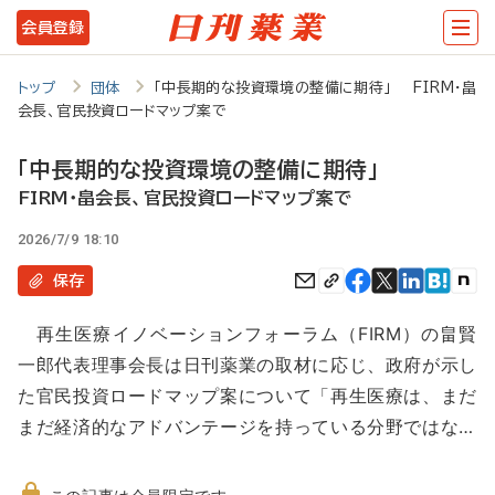
メ
会員登録
イ
ン
トップ
団体
「中長期的な投資環境の整備に期待」 FIRM・畠
会長、官民投資ロードマップ案で
コ
ン
「中長期的な投資環境の整備に期待」
テ
FIRM・畠会長、官民投資ロードマップ案で
ン
2026/7/9 18:10
ツ
保存
に
再生医療イノベーションフォーラム（FIRM）の畠賢
移
一郎代表理事会長は日刊薬業の取材に応じ、政府が示し
動
た官民投資ロードマップ案について「再生医療は、まだ
まだ経済的なアドバンテージを持っている分野ではな…