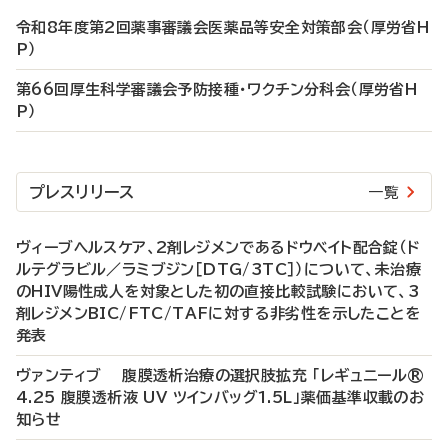
令和8年度第2回薬事審議会医薬品等安全対策部会（厚労省H
P）
第66回厚生科学審議会予防接種・ワクチン分科会（厚労省H
P）
プレスリリース
一覧
ヴィーブヘルスケア、2剤レジメンであるドウベイト配合錠（ド
ルテグラビル／ラミブジン［DTG/3TC］）について、未治療
のHIV陽性成人を対象とした初の直接比較試験において、3
剤レジメンBIC/FTC/TAFに対する非劣性を示したことを
発表
ヴァンティブ 腹膜透析治療の選択肢拡充 「レギュニール®
4.25 腹膜透析液 UV ツインバッグ1.5L」薬価基準収載のお
知らせ