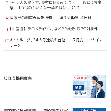
ドイツ人の働き方、参考にしてみては？ おとにち金
曜 「うぱのちいさな一歩のはなし」（17）
医政局の組織再編を通知 厚生労働省、4日付
【中医協】「テロメライシン」など22成分、DPC対象外
キイトルーダ、34カ月連続の首位 7月度・エンサイス
データ
寄
稿
じほう採用案内
音で聴く日刊薬業 第9期のパーソ