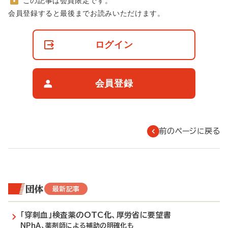
この記事は会員限定です。
非
会員登録すると最後までお読みいただけます。
会
員
の
ログイン
閲
覧
制
限
会員登録
に
つ
い
て
前のページに戻る
団体
最新記事
「穿刺血」検査薬のOTC化、厚労省に要望書
NPhA、薬剤師による補助の明確化も