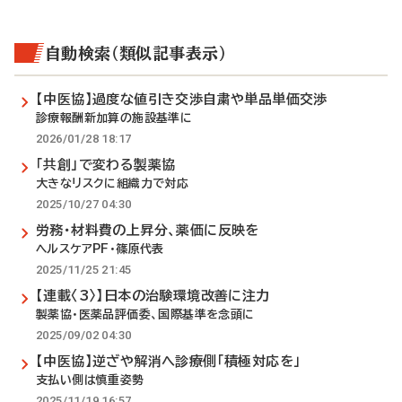
自動検索（類似記事表示）
【中医協】過度な値引き交渉自粛や単品単価交渉
診療報酬新加算の施設基準に
2026/01/28 18:17
「共創」で変わる製薬協
大きなリスクに組織力で対応
2025/10/27 04:30
労務・材料費の上昇分、薬価に反映を
ヘルスケアPF・篠原代表
2025/11/25 21:45
【連載〈3〉】日本の治験環境改善に注力
製薬協・医薬品評価委、国際基準を念頭に
2025/09/02 04:30
【中医協】逆ざや解消へ診療側「積極対応を」
支払い側は慎重姿勢
2025/11/19 16:57