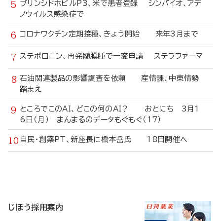
ブリンシドホビルP3、米で患者登録 シンバイオ、アデ
ノウイルス感染症で
コロナワクチン定期接種、きょう開始 来年3月まで
ステボロニン、再発髄膜腫で一変申請 ステラファーマ
石油関連製品の影響調査を依頼 産情課、中東情勢
踏まえ
ところでこのAI、どこの何のAI？ おとにち 3月1
6日（月） まんまるのデータもぐもぐ（17）
自民・創薬PT、新座長に橋本岳氏 18日開催へ
寄
稿
じほう採用案内