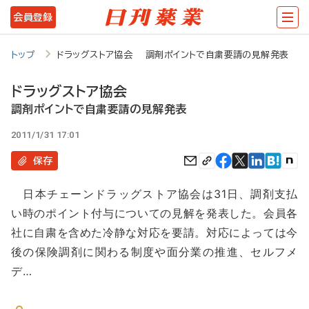
メ
会員登録
イ
ン
トップ
ドラッグストア協会 調剤ポイントで自粛要請の見解発表
コ
ドラッグストア協会
ン
調剤ポイントで自粛要請の見解発表
テ
2011/1/31 17:01
ン
保存
ツ
に
日本チェーンドラッグストア協会は31日、調剤支払
移
い時のポイント付与についての見解を発表した。会員各
動
社に自粛を含めた冷静な対応を要請。対応によっては今
後の保険調剤に関わる制度や面分業の推進、セルフメ
デ…