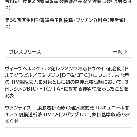
令和8年度第2回薬事審議会医薬品等安全対策部会（厚労省H
P）
第66回厚生科学審議会予防接種・ワクチン分科会（厚労省H
P）
プレスリリース
一覧
ヴィーブヘルスケア、2剤レジメンであるドウベイト配合錠（ド
ルテグラビル／ラミブジン［DTG/3TC］）について、未治療
のHIV陽性成人を対象とした初の直接比較試験において、3
剤レジメンBIC/FTC/TAFに対する非劣性を示したことを
発表
ヴァンティブ 腹膜透析治療の選択肢拡充 「レギュニール®
4.25 腹膜透析液 UV ツインバッグ1.5L」薬価基準収載のお
知らせ