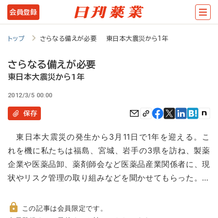
メ
会員登録
イ
ン
トップ
さらなる備えが必要 東日本大震災から1年
コ
さらなる備えが必要
ン
東日本大震災から1年
テ
2012/3/5 00:00
ン
保存
ツ
に
東日本大震災の発生から3月11日で1年を迎える。こ
移
れを機に私たちは福島、宮城、岩手の3県を訪ね、製薬
動
企業や医薬品卸、薬剤師会など医薬品産業関係者に、現
状やリスク管理の取り組みなどを聞かせてもらった。…
この記事は会員限定です。