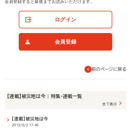
非
会員登録すると最後までお読みいただけます。
会
員
の
ログイン
閲
覧
制
限
会員登録
に
つ
い
て
前のページに戻る
【連載】被災地は今 | 特集・連載一覧
全て表示
【連載】被災地は今
2012/3/2 17:40