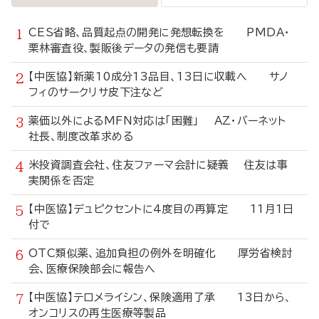
CES省略、品質起点の開発に発想転換を PMDA・
栗林審査役、製販後データの発信も要請
【中医協】新薬10成分13品目、13日に収載へ サノ
フィのサークリサ皮下注など
薬価以外によるMFN対応は「困難」 AZ・バーネット
社長、制度改革求める
米投資調査会社、住友ファーマ会計に疑義 住友は事
実関係を否定
【中医協】デュピクセントに4度目の再算定 11月1日
付で
OTC類似薬、追加負担の例外を明確化 厚労省検討
会、医療保険部会に報告へ
【中医協】テロメライシン、保険適用了承 13日から、
オンコリスの再生医療等製品