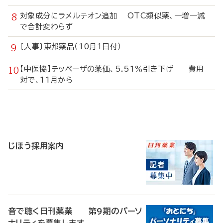
対象成分にラメルテオン追加 OTC類似薬、一増一減
で合計変わらず
〔人事〕東邦薬品（10月1日付）
【中医協】テッペーザの薬価、5.51％引き下げ 費用
対で、11月から
寄
稿
じほう採用案内
音で聴く日刊薬業 第9期のパーソ