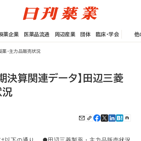
製薬企業
医薬品流通
周辺産業
団体
臨床・学会
他
製薬・主力品販売状況
月期決算関連データ】田辺三菱
状況
は以下の通り。 ●田辺三菱製薬・主力品販売状況