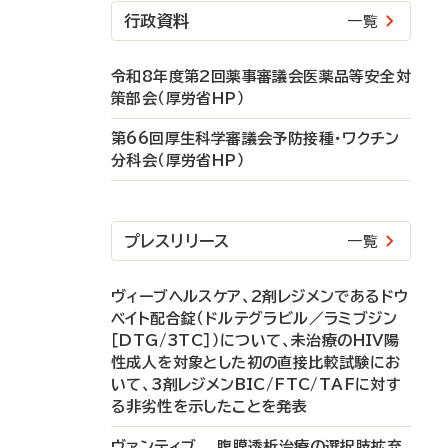
行政資料
一覧
令和8年度第2回薬事審議会医薬品等安全対
策部会（厚労省HP）
第66回厚生科学審議会予防接種・ワクチン
分科会（厚労省HP）
プレスリリース
一覧
ヴィーブヘルスケア、2剤レジメンであるドウ
ベイト配合錠（ドルテグラビル／ラミブジン
［DTG/3TC］）について、未治療のHIV陽
性成人を対象とした初の直接比較試験にお
いて、3剤レジメンBIC/FTC/TAFに対す
る非劣性を示したことを発表
ヴァンティブ 腹膜透析治療の選択肢拡充