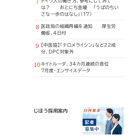
ドイツ人の働き方、参考にしてみて
は？ おとにち金曜 「うぱのちい
さな一歩のはなし」（17）
医政局の組織再編を通知 厚生労
働省、4日付
【中医協】「テロメライシン」など22成
分、DPC対象外
キイトルーダ、34カ月連続の首位
7月度・エンサイスデータ
寄
稿
じほう採用案内