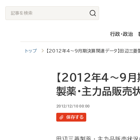
メ
記
イ
事
ン
を
行政・政治
コ
検
ン
索
トップ
【2012年4～9月期決算関連データ】田辺三菱
テ
ン
ツ
【2012年4～9
に
製薬・主力品販売
移
動
2012/12/10 00:00
保存
する
田辺三菱製薬・主力品販売状況