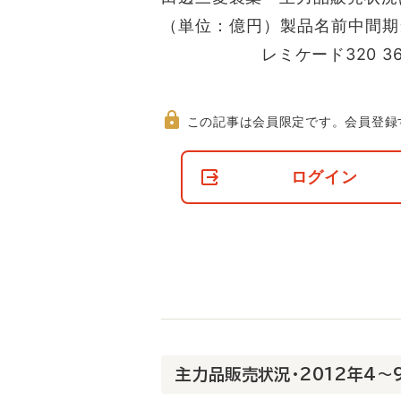
（単位：億円）製品名前中間期
レミケード320 367 7
この記事は会員限定です。
会員登録
非
会
ログイン
員
の
閲
覧
制
限
に
つ
い
て
主力品販売状況・2012年4～9