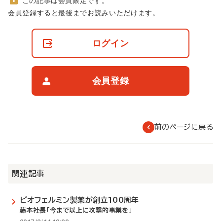
この記事は会員限定です。
非
会員登録すると最後までお読みいただけます。
会
員
の
ログイン
閲
覧
制
限
会員登録
に
つ
い
て
前のページに戻る
関連記事
ビオフェルミン製薬が創立100周年
藤本社長「今まで以上に攻撃的事業を」