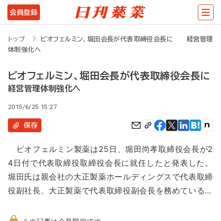
メ
会員登録
イ
ン
トップ
ビオフェルミン、堀田会長が代表取締役会長に 経営管理
体制強化へ
コ
ン
ビオフェルミン、堀田会長が代表取締役会長に
テ
経営管理体制強化へ
ン
2015/6/25 15:27
ツ
保存
に
ビオフェルミン製薬は25日、堀田尚孝取締役会長が2
移
4日付で代表取締役取締役会長に就任したと発表した。
動
堀田氏は親会社の大正製薬ホールディングスで代表取締
役副社長、大正製薬で代表取締役副会長を務めている…