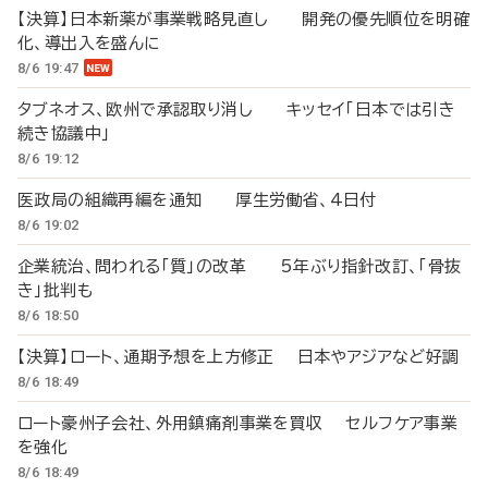
【決算】日本新薬が事業戦略見直し 開発の優先順位を明確
化、導出入を盛んに
8/6 19:47
タブネオス、欧州で承認取り消し キッセイ「日本では引き
続き協議中」
8/6 19:12
医政局の組織再編を通知 厚生労働省、4日付
8/6 19:02
企業統治、問われる「質」の改革 5年ぶり指針改訂、「骨抜
き」批判も
8/6 18:50
【決算】ロート、通期予想を上方修正 日本やアジアなど好調
8/6 18:49
ロート豪州子会社、外用鎮痛剤事業を買収 セルフケア事業
を強化
8/6 18:49