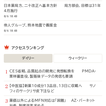
日本薬局方、二十改正へ基本方針 局方部会、目標は31年
4月施行
8/6 18:48
帝人グループ、熊本地震で義援金
8/6 18:48
アクセスランキング
デイリー
ウィークリー
CES省略、品質起点の開発に発想転換を PMDA・
栗林審査役、製販後データの発信も要請
【中医協】新薬10成分13品目、13日に収載へ サノ
フィのサークリサ皮下注など
薬価以外によるMFN対応は「困難」 AZ・バーネット
社長、制度改革求める