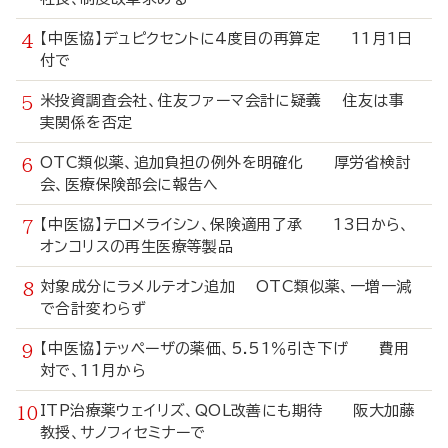
【中医協】デュピクセントに4度目の再算定 11月1日
付で
米投資調査会社、住友ファーマ会計に疑義 住友は事
実関係を否定
OTC類似薬、追加負担の例外を明確化 厚労省検討
会、医療保険部会に報告へ
【中医協】テロメライシン、保険適用了承 13日から、
オンコリスの再生医療等製品
対象成分にラメルテオン追加 OTC類似薬、一増一減
で合計変わらず
【中医協】テッペーザの薬価、5.51％引き下げ 費用
対で、11月から
ITP治療薬ウェイリズ、QOL改善にも期待 阪大加藤
教授、サノフィセミナーで