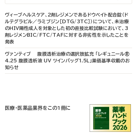
ヴィーブヘルスケア、2剤レジメンであるドウベイト配合錠（ド
ルテグラビル／ラミブジン［DTG/3TC］）について、未治療
のHIV陽性成人を対象とした初の直接比較試験において、3
剤レジメンBIC/FTC/TAFに対する非劣性を示したことを
発表
ヴァンティブ 腹膜透析治療の選択肢拡充 「レギュニール®
4.25 腹膜透析液 UV ツインバッグ1.5L」薬価基準収載のお
知らせ
P
R
医療・医薬品業界をこの1冊に