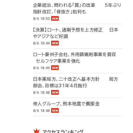
企業統治、問われる「質」の改革 5年ぶり
指針改訂、「骨抜き」批判も
8/6 18:50
【決算】ロート、通期予想を上方修正 日本
やアジアなど好調
8/6 18:49
ロート豪州子会社、外用鎮痛剤事業を買収
セルフケア事業を強化
8/6 18:49
日本薬局方、二十改正へ基本方針 局方
部会、目標は31年4月施行
8/6 18:48
帝人グループ、熊本地震で義援金
8/6 18:48
アクセスランキング