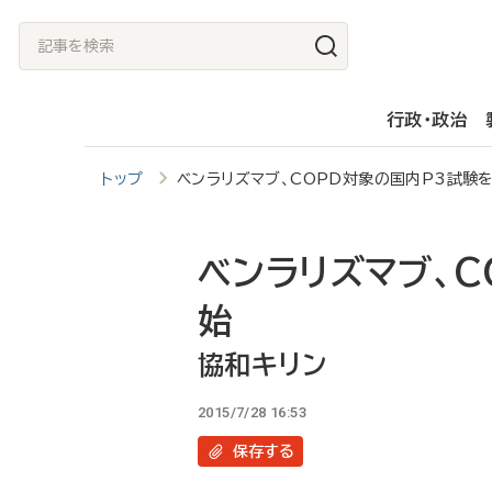
メ
記
イ
事
ン
を
行政・政治
コ
検
ン
索
トップ
ベンラリズマブ、COPD対象の国内P3試験
テ
ン
ツ
ベンラリズマブ、C
に
始
移
協和キリン
動
2015/7/28 16:53
保存
する