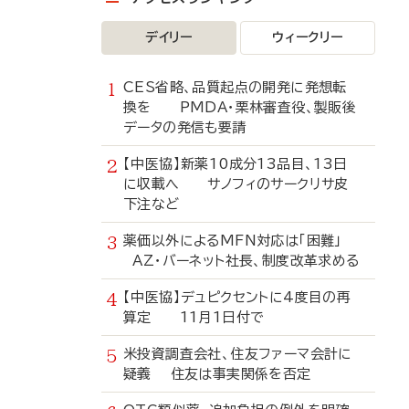
デイリー
ウィークリー
CES省略、品質起点の開発に発想転
換を PMDA・栗林審査役、製販後
データの発信も要請
【中医協】新薬10成分13品目、13日
に収載へ サノフィのサークリサ皮
下注など
薬価以外によるMFN対応は「困難」
AZ・バーネット社長、制度改革求める
【中医協】デュピクセントに4度目の再
算定 11月1日付で
米投資調査会社、住友ファーマ会計に
疑義 住友は事実関係を否定