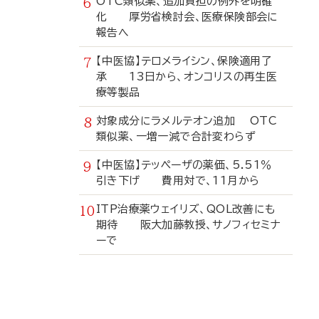
OTC類似薬、追加負担の例外を明確
化 厚労省検討会、医療保険部会に
報告へ
【中医協】テロメライシン、保険適用了
承 13日から、オンコリスの再生医
療等製品
対象成分にラメルテオン追加 OTC
類似薬、一増一減で合計変わらず
【中医協】テッペーザの薬価、5.51％
引き下げ 費用対で、11月から
ITP治療薬ウェイリズ、QOL改善にも
期待 阪大加藤教授、サノフィセミナ
ーで
寄
稿