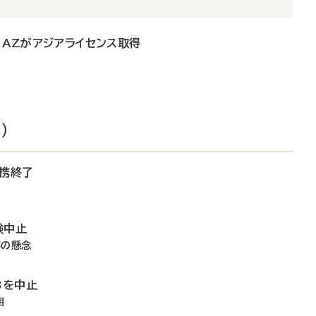
、AZがアジアライセンス取得
）
提携終了
験中止
瘍の懸念
3を中止
用