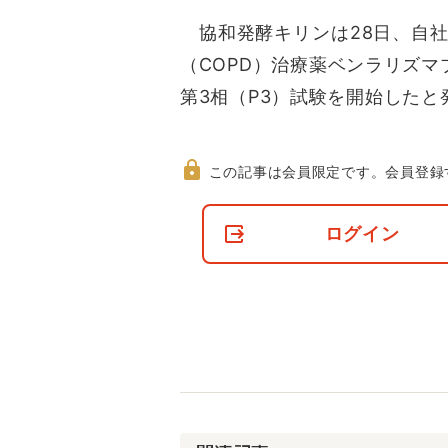
協和発酵キリンは28日、自社
（COPD）治療薬ベンラリズマ
第3相（P3）試験を開始したと
この記事は会員限定です。
会員登録
非
会
ログイン
員
の
閲
覧
制
限
に
つ
い
て