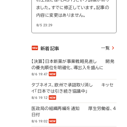
ました。すでに修正しています。記事の
内容に変更はありません。
8/5 23:29
一覧
新着記事
【決算】日本新薬が事業戦略見直し 開発
の優先順位を明確化、導出入を盛んに
8/6 19:47
タブネオス、欧州で承認取り消し キッセ
イ「日本では引き続き協議中」
8/6 19:12
医政局の組織再編を通知 厚生労働省、4
日付
8/6 19:02