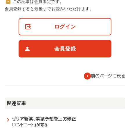
この記事は会員限定です。
非
会員登録すると最後までお読みいただけます。
会
員
の
ログイン
閲
覧
制
限
会員登録
に
つ
い
て
前のページに戻る
関連記事
ゼリア新薬、業績予想を上方修正
「エントコート」が寄与