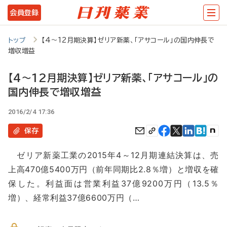
メ
会員登録
イ
ン
トップ
【4～12月期決算】ゼリア新薬、「アサコール」の国内伸長で
増収増益
コ
ン
【4～12月期決算】ゼリア新薬、「アサコール」の
テ
国内伸長で増収増益
ン
2016/2/4 17:36
ツ
保存
に
移
ゼリア新薬工業の2015年4～12月期連結決算は、売
上高470億5400万円（前年同期比2.8％増）と増収を確
動
保した。利益面は営業利益37億9200万円（13.5％
増）、経常利益37億6600万円（…