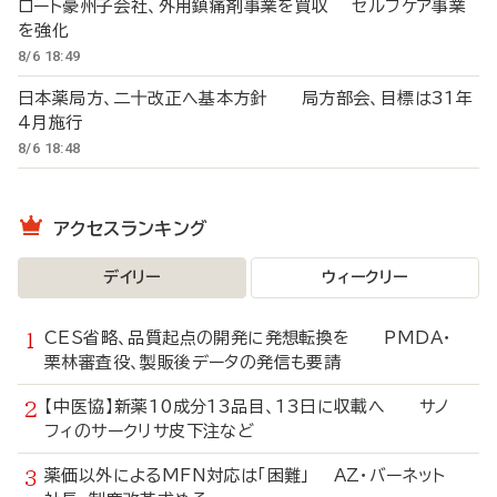
ロート豪州子会社、外用鎮痛剤事業を買収 セルフケア事業
を強化
8/6 18:49
日本薬局方、二十改正へ基本方針 局方部会、目標は31年
4月施行
8/6 18:48
アクセスランキング
デイリー
ウィークリー
CES省略、品質起点の開発に発想転換を PMDA・
栗林審査役、製販後データの発信も要請
【中医協】新薬10成分13品目、13日に収載へ サノ
フィのサークリサ皮下注など
薬価以外によるMFN対応は「困難」 AZ・バーネット