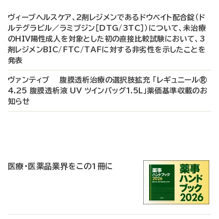
ヴィーブヘルスケア、2剤レジメンであるドウベイト配合錠（ド
ルテグラビル／ラミブジン［DTG/3TC］）について、未治療
のHIV陽性成人を対象とした初の直接比較試験において、3
剤レジメンBIC/FTC/TAFに対する非劣性を示したことを
発表
ヴァンティブ 腹膜透析治療の選択肢拡充 「レギュニール®
4.25 腹膜透析液 UV ツインバッグ1.5L」薬価基準収載のお
知らせ
P
R
医療・医薬品業界をこの1冊に