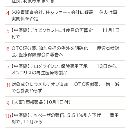
社長、制度改革求める
米投資調査会社、住友ファーマ会計に疑義 住友は事
実関係を否定
【中医協】デュピクセントに4度目の再算定 11月1日
付で
OTC類似薬、追加負担の例外を明確化 厚労省検討
会、医療保険部会に報告へ
【中医協】テロメライシン、保険適用了承 13日から、
オンコリスの再生医療等製品
対象成分にラメルテオン追加 OTC類似薬、一増一減
で合計変わらず
〔人事〕東邦薬品（10月1日付）
【中医協】テッペーザの薬価、5.51％引き下げ 費用
対で、11月から