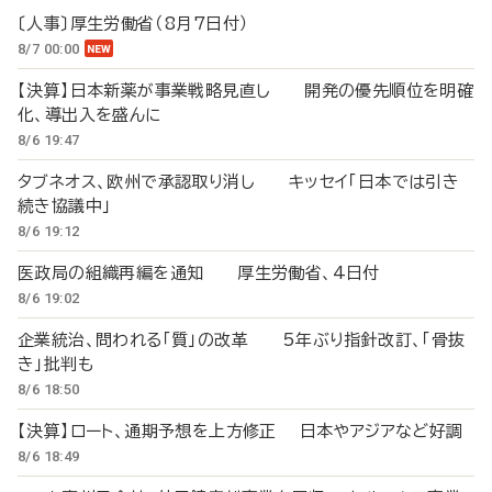
〔人事〕厚生労働省（8月7日付）
8/7 00:00
【決算】日本新薬が事業戦略見直し 開発の優先順位を明確
化、導出入を盛んに
8/6 19:47
タブネオス、欧州で承認取り消し キッセイ「日本では引き
続き協議中」
8/6 19:12
医政局の組織再編を通知 厚生労働省、4日付
8/6 19:02
企業統治、問われる「質」の改革 5年ぶり指針改訂、「骨抜
き」批判も
8/6 18:50
【決算】ロート、通期予想を上方修正 日本やアジアなど好調
8/6 18:49