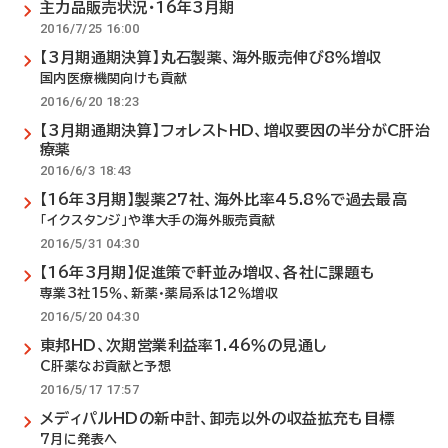
主力品販売状況・16年3月期
2016/7/25 16:00
【3月期通期決算】丸石製薬、海外販売伸び8％増収
国内医療機関向けも貢献
2016/6/20 18:23
【3月期通期決算】フォレストHD、増収要因の半分がC肝治
療薬
2016/6/3 18:43
【16年3月期】製薬27社、海外比率45.8％で過去最高
「イクスタンジ」や準大手の海外販売貢献
2016/5/31 04:30
【16年3月期】促進策で軒並み増収、各社に課題も
専業3社15％、新薬・薬局系は12％増収
2016/5/20 04:30
東邦HD、次期営業利益率1.46％の見通し
C肝薬なお貢献と予想
2016/5/17 17:57
メディパルHDの新中計、卸売以外の収益拡充も目標
7月に発表へ