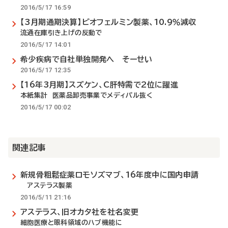
2016/5/17 16:59
【3月期通期決算】ビオフェルミン製薬、10.9％減収
流通在庫引き上げの反動で
2016/5/17 14:01
希少疾病で自社単独開発へ そーせい
2016/5/17 12:35
【16年3月期】スズケン、C肝特需で2位に躍進
本紙集計 医薬品卸売事業でメディパル抜く
2016/5/17 00:02
関連記事
新規骨粗鬆症薬ロモソズマブ、16年度中に国内申請
アステラス製薬
2016/5/11 21:16
アステラス、旧オカタ社を社名変更
細胞医療と眼科領域のハブ機能に