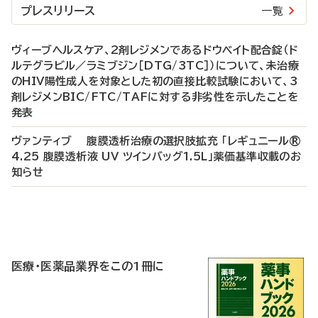
プレスリリース
一覧
ヴィーブヘルスケア、2剤レジメンであるドウベイト配合錠（ド
ルテグラビル／ラミブジン［DTG/3TC］）について、未治療
のHIV陽性成人を対象とした初の直接比較試験において、3
剤レジメンBIC/FTC/TAFに対する非劣性を示したことを
発表
ヴァンティブ 腹膜透析治療の選択肢拡充 「レギュニール®
4.25 腹膜透析液 UV ツインバッグ1.5L」薬価基準収載のお
知らせ
P
R
医療・医薬品業界をこの1冊に