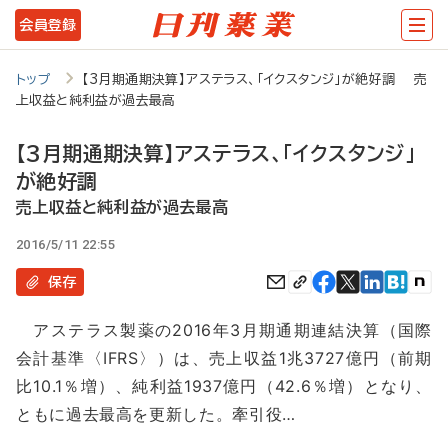
メ
会員登録
イ
ン
トップ
【3月期通期決算】アステラス、「イクスタンジ」が絶好調 売
上収益と純利益が過去最高
コ
ン
【3月期通期決算】アステラス、「イクスタンジ」
テ
が絶好調
ン
売上収益と純利益が過去最高
ツ
2016/5/11 22:55
に
保存
移
アステラス製薬の2016年3月期通期連結決算（国際
動
会計基準〈IFRS〉）は、売上収益1兆3727億円（前期
比10.1％増）、純利益1937億円（42.6％増）となり、
ともに過去最高を更新した。牽引役…