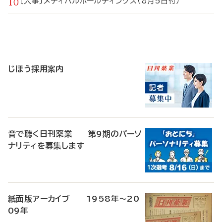
〔人事〕メディパルホールディングス（8月5日付）
寄
稿
じほう採用案内
音で聴く日刊薬業 第9期のパーソ
ナリティを募集します
紙面版アーカイブ 1958年～20
09年