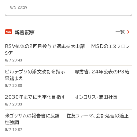
8/5 23:29
一覧
新着記事
RSV抗体の2回目投与で適応拡大申請 MSDのエヌフロン
シア
8/7 20:43
ビルテプソの添文改訂を指示 厚労省、24年公表のP3結
果踏まえ
8/7 20:33
2030年までに黒字化目指す オンコリス・浦田社長
8/7 20:33
米ゴッサムの報告書に反論 住友ファーマ、会計処理の適正
性強調
8/7 19:37