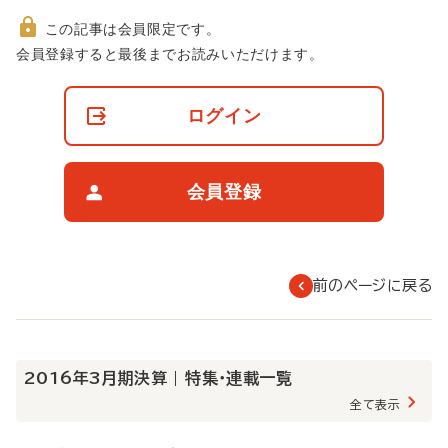
この記事は会員限定です。
非
会員登録すると最後までお読みいただけます。
会
員
の
ログイン
閲
覧
制
限
会員登録
に
つ
い
て
前のページに戻る
2016年3月期決算 | 特集・連載一覧
全て表示