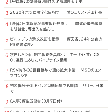
【中医協】医療機器3製品の保険適用を了承
2030年までに黒字化目指す オンコリス・浦田社長
【決算】日本新薬が事業戦略見直し 開発の優先順位
を明確化、導出入を盛んに
ビルテプソの添文改訂を指示 厚労省、24年公表の
P3結果踏まえ
次世代AD薬、開発戦略を具体化 エーザイ・井戸CS
O、進行に応じたパイプライン構築
RSV抗体の2回目投与で適応拡大申請 MSDのエヌ
フロンシア
初の低分子GLP-1、2型糖尿病でも申請 リリー、日米
で
〔人事〕厚生労働省（8月7日付）