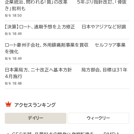
企業統治、問われる「質」の改革 5年ぶり指針改訂、「骨抜
き」批判も
8/6 18:50
【決算】ロート、通期予想を上方修正 日本やアジアなど好調
8/6 18:49
ロート豪州子会社、外用鎮痛剤事業を買収 セルフケア事業
を強化
8/6 18:49
日本薬局方、二十改正へ基本方針 局方部会、目標は31年
4月施行
8/6 18:48
アクセスランキング
デイリー
ウィークリー