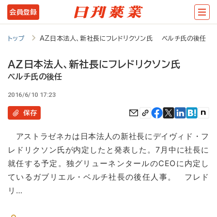
メ
会員登録
イ
ン
トップ
AZ日本法人、新社長にフレドリクソン氏 ベルチ氏の後任
コ
AZ日本法人、新社長にフレドリクソン氏
ン
ベルチ氏の後任
テ
2016/6/10 17:23
ン
保存
ツ
に
アストラゼネカは日本法人の新社長にデイヴィド・フ
移
レドリクソン氏が内定したと発表した。7月中に社長に
動
就任する予定。独グリューネンタールのCEOに内定し
ているガブリエル・ベルチ社長の後任人事。 フレド
リ…