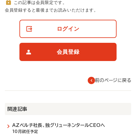
この記事は会員限定です。
非
会員登録すると最後までお読みいただけます。
会
員
の
ログイン
閲
覧
制
限
会員登録
に
つ
い
て
前のページに戻る
関連記事
AZベルチ社長、独グリューネンタールCEOへ
10月就任予定