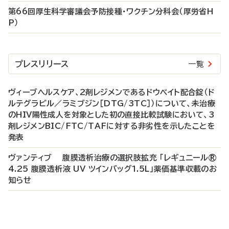
第66回厚生科学審議会予防接種・ワクチン分科会（厚労省H
P）
プレスリリース
一覧
ヴィーブヘルスケア、2剤レジメンであるドウベイト配合錠（ド
ルテグラビル／ラミブジン［DTG/3TC］）について、未治療
のHIV陽性成人を対象とした初の直接比較試験において、3
剤レジメンBIC/FTC/TAFに対する非劣性を示したことを
発表
ヴァンティブ 腹膜透析治療の選択肢拡充 「レギュニール®
4.25 腹膜透析液 UV ツインバッグ1.5L」薬価基準収載のお
知らせ
P