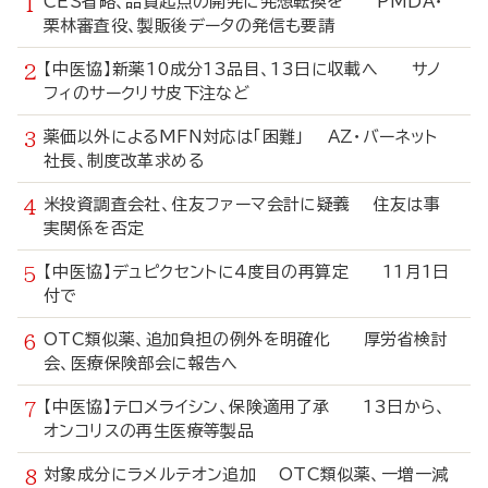
CES省略、品質起点の開発に発想転換を PMDA・
栗林審査役、製販後データの発信も要請
【中医協】新薬10成分13品目、13日に収載へ サノ
フィのサークリサ皮下注など
薬価以外によるMFN対応は「困難」 AZ・バーネット
社長、制度改革求める
米投資調査会社、住友ファーマ会計に疑義 住友は事
実関係を否定
【中医協】デュピクセントに4度目の再算定 11月1日
付で
OTC類似薬、追加負担の例外を明確化 厚労省検討
会、医療保険部会に報告へ
【中医協】テロメライシン、保険適用了承 13日から、
オンコリスの再生医療等製品
対象成分にラメルテオン追加 OTC類似薬、一増一減