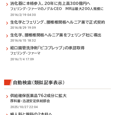
消化器に本格参入、20年に売上高380億円へ
フェリング・ファーマのノグルCEO MRは最大200人規模に
2016/2/19 04:30
生化学とフェリング、腰椎椎間板ヘルニア薬で正式契約
2016/8/29 19:09
生化学、腰椎椎間板ヘルニア薬をフェリング社に導出
2016/6/15 18:32
経口腸管洗浄剤「ピコプレップ」の承認取得
フェリング・ファーマ
2016/7/4 17:09
自動検索（類似記事表示）
供給確保医薬品762成分に拡大
厚科審・迅速安定供給部会
2025/10/27 22:04
婦人科と眼科の2本柱へ