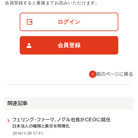
非
会員登録すると最後までお読みいただけます。
会
員
の
ログイン
閲
覧
制
限
会員登録
に
つ
い
て
前のページに戻る
関連記事
フェリング・ファーマ、ノグル社長がCEOに就任
日本法人の権限と責任を明確化
2016/1/28 17:31