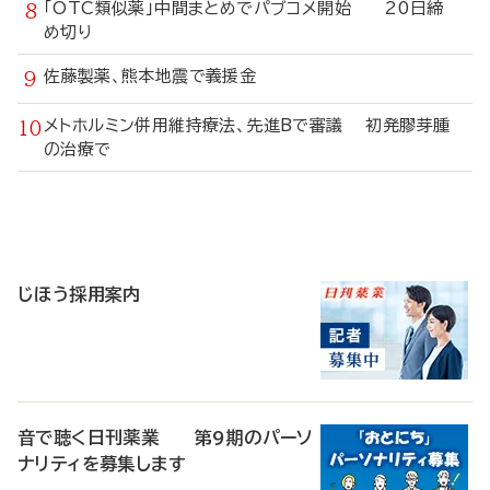
「OTC類似薬」中間まとめでパブコメ開始 20日締
め切り
佐藤製薬、熊本地震で義援金
メトホルミン併用維持療法、先進Bで審議 初発膠芽腫
の治療で
寄
稿
じほう採用案内
音で聴く日刊薬業 第9期のパーソ
ナリティを募集します