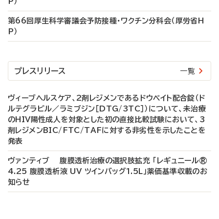
P）
第66回厚生科学審議会予防接種・ワクチン分科会（厚労省H
P）
プレスリリース
一覧
ヴィーブヘルスケア、2剤レジメンであるドウベイト配合錠（ド
ルテグラビル／ラミブジン［DTG/3TC］）について、未治療
のHIV陽性成人を対象とした初の直接比較試験において、3
剤レジメンBIC/FTC/TAFに対する非劣性を示したことを
発表
ヴァンティブ 腹膜透析治療の選択肢拡充 「レギュニール®
4.25 腹膜透析液 UV ツインバッグ1.5L」薬価基準収載のお
知らせ
P