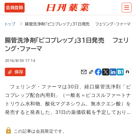
メ
会員登録
イ
ン
トップ
腸管洗浄剤「ピコプレップ」31日発売 フェリング・ファーマ
コ
腸管洗浄剤「ピコプレップ」31日発売 フェリ
ン
ング・ファーマ
テ
2016/8/30 17:14
ン
保存
ツ
に
フェリング・ファーマは30日、経口腸管洗浄剤「ピ
移
コプレップ配合内用剤」（一般名＝ピコスルファートナ
動
トリウム水和物、酸化マグネシウム、無水クエン酸）を
発売すると発表した。31日の薬価収載を予定しており…
この記事は会員限定です。