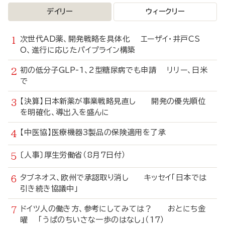
デイリー
ウィークリー
次世代AD薬、開発戦略を具体化 エーザイ・井戸CS
O、進行に応じたパイプライン構築
初の低分子GLP-1、2型糖尿病でも申請 リリー、日米
で
【決算】日本新薬が事業戦略見直し 開発の優先順位
を明確化、導出入を盛んに
【中医協】医療機器3製品の保険適用を了承
〔人事〕厚生労働省（8月7日付）
タブネオス、欧州で承認取り消し キッセイ「日本では
引き続き協議中」
ドイツ人の働き方、参考にしてみては？ おとにち金
曜 「うぱのちいさな一歩のはなし」（17）