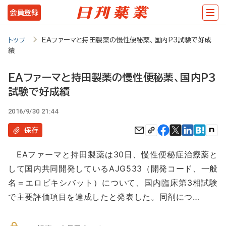
メ
会員登録
イ
ン
トップ
EAファーマと持田製薬の慢性便秘薬、国内P3試験で好成
績
コ
ン
EAファーマと持田製薬の慢性便秘薬、国内P3
テ
試験で好成績
ン
2016/9/30 21:44
ツ
保存
に
移
EAファーマと持田製薬は30日、慢性便秘症治療薬と
して国内共同開発しているAJG533（開発コード、一般
動
名＝エロビキシバット）について、国内臨床第3相試験
で主要評価項目を達成したと発表した。同剤につ…