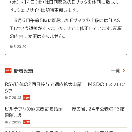
（水）～14日（金）は日刊薬業のEブックを休刊に致しま
す。ウェブサイトは随時更新します。
8月6日午前5時に配信したEブックの上段には「LAS
T」という誤植がありました。すでに修正しています。記事
の内容に変更はありません。
8/5 23:29
一覧
新着記事
RSV抗体の2回目投与で適応拡大申請 MSDのエヌフロン
シア
8/7 20:43
ビルテプソの添文改訂を指示 厚労省、24年公表のP3結
果踏まえ
8/7 20:33