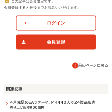
この記事は会員限定です。
非
会員登録すると最後までお読みいただけます。
会
員
の
ログイン
閲
覧
制
限
会員登録
に
つ
い
て
前のページに戻る
関連記事
4月発足のEAファーマ、MR440人で24製品販売
売り上げ規模900億円