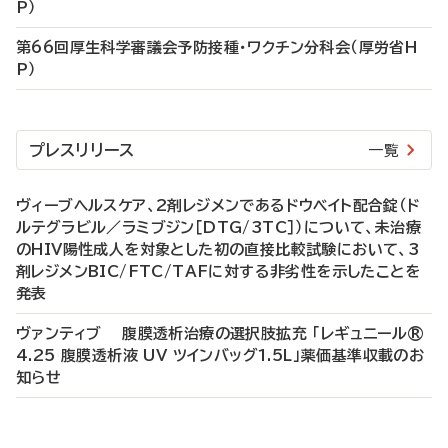
P）
第66回厚生科学審議会予防接種・ワクチン分科会（厚労省H
P）
プレスリリース
一覧
ヴィーブヘルスケア、2剤レジメンであるドウベイト配合錠（ド
ルテグラビル／ラミブジン［DTG/3TC］）について、未治療
のHIV陽性成人を対象とした初の直接比較試験において、3
剤レジメンBIC/FTC/TAFに対する非劣性を示したことを
発表
ヴァンティブ 腹膜透析治療の選択肢拡充 「レギュニール®
4.25 腹膜透析液 UV ツインバッグ1.5L」薬価基準収載のお
知らせ