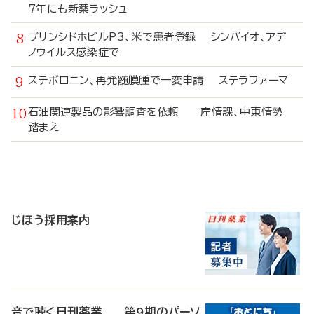
7年にも新薬ラッシュ
ブリンシドホビルP3、米で患者登録 シンバイオ、アデ
ノウイルス感染症で
ステボロニン、再発髄膜腫で一変申請 ステラファーマ
石油関連製品の影響調査を依頼 産情課、中東情勢
踏まえ
寄
稿
じほう採用案内
音で聴く日刊薬業 第9期のパーソ