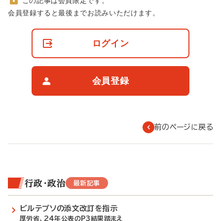
この記事は会員限定です。
非
会員登録すると最後までお読みいただけます。
会
員
の
ログイン
閲
覧
制
限
会員登録
に
つ
い
て
前のページに戻る
行政・政治
最新記事
ビルテプソの添文改訂を指示
厚労省、24年公表のP3結果踏まえ