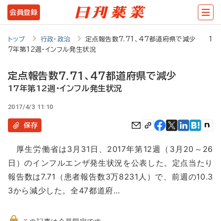
メ
会員登録
イ
ン
トップ
行政・政治
定点報告数7.71、47都道府県で減少 1
7年第12週・インフル発生状況
コ
ン
定点報告数7.71、47都道府県で減少
テ
17年第12週・インフル発生状況
ン
2017/4/3 11:10
ツ
保存
に
厚生労働省は3月31日、2017年第12週（3月20～26
移
日）のインフルエンザ発生状況を公表した。定点当たり
動
報告数は7.71（患者報告数3万8231人）で、前週の10.3
3から減少した。全47都道府…