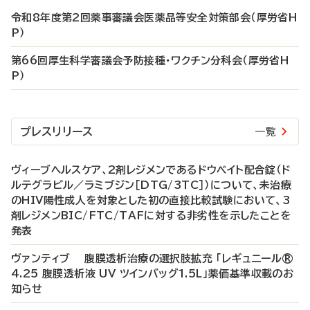
令和8年度第2回薬事審議会医薬品等安全対策部会（厚労省H
P）
第66回厚生科学審議会予防接種・ワクチン分科会（厚労省H
P）
プレスリリース
一覧
ヴィーブヘルスケア、2剤レジメンであるドウベイト配合錠（ド
ルテグラビル／ラミブジン［DTG/3TC］）について、未治療
のHIV陽性成人を対象とした初の直接比較試験において、3
剤レジメンBIC/FTC/TAFに対する非劣性を示したことを
発表
ヴァンティブ 腹膜透析治療の選択肢拡充 「レギュニール®
4.25 腹膜透析液 UV ツインバッグ1.5L」薬価基準収載のお
知らせ