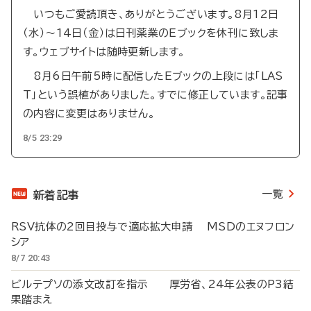
いつもご愛読頂き、ありがとうございます。8月12日
（水）～14日（金）は日刊薬業のEブックを休刊に致しま
す。ウェブサイトは随時更新します。
8月6日午前5時に配信したEブックの上段には「LAS
T」という誤植がありました。すでに修正しています。記事
の内容に変更はありません。
8/5 23:29
一覧
新着記事
RSV抗体の2回目投与で適応拡大申請 MSDのエヌフロン
シア
8/7 20:43
ビルテプソの添文改訂を指示 厚労省、24年公表のP3結
果踏まえ