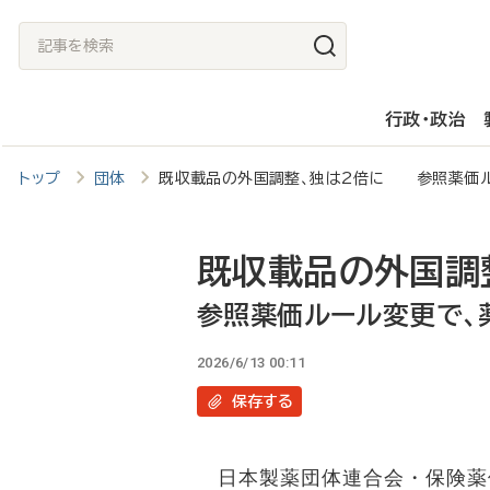
メ
記
イ
事
ン
を
行政・政治
コ
検
ン
索
トップ
団体
既収載品の外国調整、独は2倍に 参照薬価ル
テ
ン
ツ
既収載品の外国調
に
参照薬価ルール変更で、
移
2026/6/13 00:11
動
保存
する
日本製薬団体連合会・保険薬