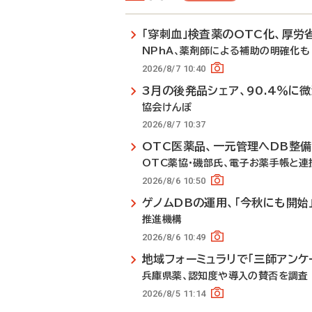
「穿刺血」検査薬のOTC化、厚労
NPhA、薬剤師による補助の明確化も
2026/8/7 10:40
3月の後発品シェア、90.4％に
協会けんぽ
2026/8/7 10:37
OTC医薬品、一元管理へDB整
OTC薬協・磯部氏、電子お薬手帳と連
2026/8/6 10:50
ゲノムDBの運用、「今秋にも開始
推進機構
2026/8/6 10:49
地域フォーミュラリで「三師アンケ
兵庫県薬、認知度や導入の賛否を調査
2026/8/5 11:14