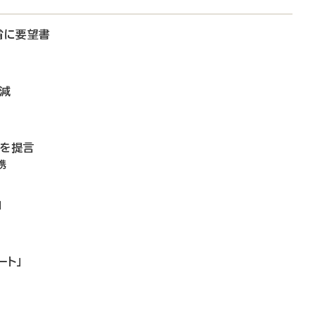
省に要望書
微減
備を提言
携
」
ート」