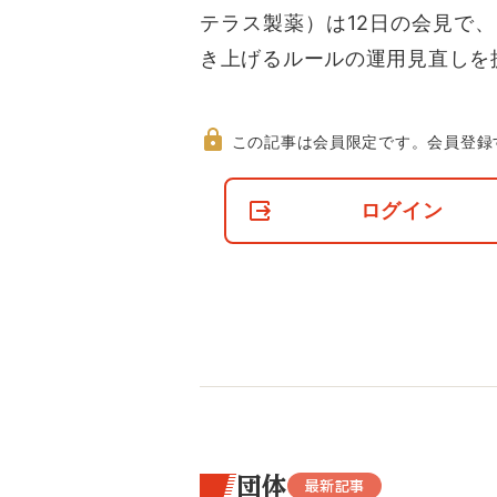
テラス製薬）は12日の会見で
き上げるルールの運用見直しを提
この記事は会員限定です。
会員登録
非
会
ログイン
員
の
閲
覧
制
限
に
つ
い
て
団体
最新記事