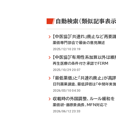
自動検索（類似記事表示
【中医協】「共連れ」廃止など再要
薬価専門部会で最後の意見陳述
2025/12/10 20:19
【中医協】「有用性系加算以外は維
再生医療の条件付き承認でFIRM
2025/10/29 20:07
「最低薬価」と「共連れ廃止」が高
日刊薬業調査、最低評価は「中間年実施
2026/03/10 04:30
収載時の外国調整、ルール緩和を
薬価研・藤原委員長、MFN対応で
2026/06/12 23:33