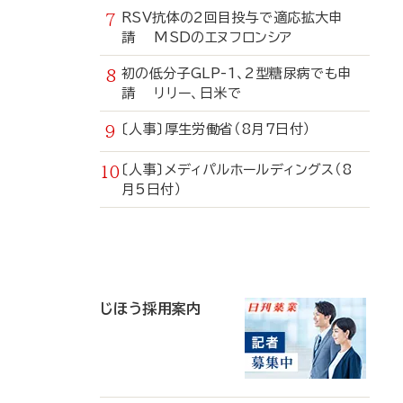
RSV抗体の2回目投与で適応拡大申
請 MSDのエヌフロンシア
初の低分子GLP-1、2型糖尿病でも申
請 リリー、日米で
〔人事〕厚生労働省（8月7日付）
〔人事〕メディパルホールディングス（8
月5日付）
寄
稿
じほう採用案内