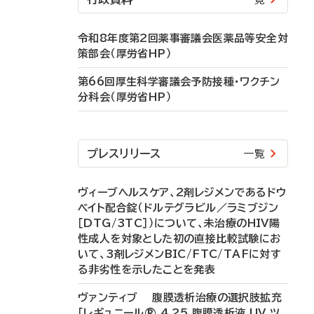
令和8年度第2回薬事審議会医薬品等安全対
策部会（厚労省HP）
第66回厚生科学審議会予防接種・ワクチン
分科会（厚労省HP）
プレスリリース
一覧
ヴィーブヘルスケア、2剤レジメンであるドウ
ベイト配合錠（ドルテグラビル／ラミブジン
［DTG/3TC］）について、未治療のHIV陽
性成人を対象とした初の直接比較試験にお
いて、3剤レジメンBIC/FTC/TAFに対す
る非劣性を示したことを発表
ヴァンティブ 腹膜透析治療の選択肢拡充
「レギュニール® 4.25 腹膜透析液 UV ツ