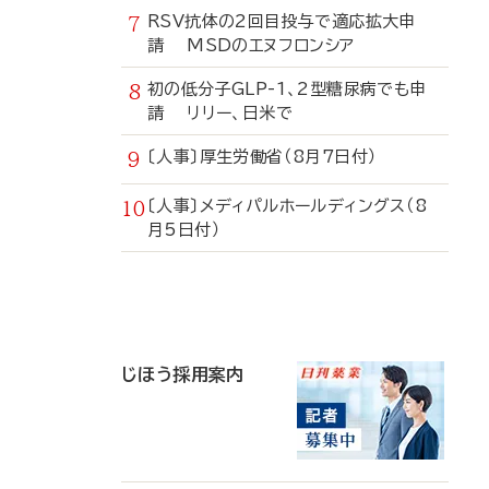
RSV抗体の2回目投与で適応拡大申
請 MSDのエヌフロンシア
初の低分子GLP-1、2型糖尿病でも申
請 リリー、日米で
〔人事〕厚生労働省（8月7日付）
〔人事〕メディパルホールディングス（8
月5日付）
寄
稿
じほう採用案内