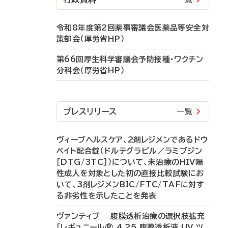
令和8年度第2回薬事審議会医薬品等安全対
策部会（厚労省HP）
第66回厚生科学審議会予防接種・ワクチン
分科会（厚労省HP）
プレスリリース
一覧
ヴィーブヘルスケア、2剤レジメンであるドウ
ベイト配合錠（ドルテグラビル／ラミブジン
［DTG/3TC］）について、未治療のHIV陽
性成人を対象とした初の直接比較試験にお
いて、3剤レジメンBIC/FTC/TAFに対す
る非劣性を示したことを発表
ヴァンティブ 腹膜透析治療の選択肢拡充
「レギュニール® 4.25 腹膜透析液 UV ツ