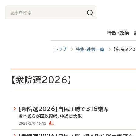
メ
記
イ
事
ン
を
行政・政治
コ
検
ン
索
トップ
特集・連載一覧
【衆院選20
テ
ン
ツ
【衆院選2026】
に
移
動
【衆院選2026】自民圧勝で316議席
橋本氏らが国政復帰、中道は大敗
2026/2/9 16:12