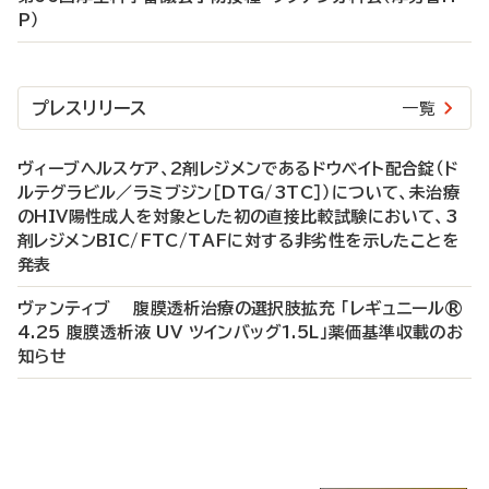
P）
プレスリリース
一覧
ヴィーブヘルスケア、2剤レジメンであるドウベイト配合錠（ド
ルテグラビル／ラミブジン［DTG/3TC］）について、未治療
のHIV陽性成人を対象とした初の直接比較試験において、3
剤レジメンBIC/FTC/TAFに対する非劣性を示したことを
発表
ヴァンティブ 腹膜透析治療の選択肢拡充 「レギュニール®
4.25 腹膜透析液 UV ツインバッグ1.5L」薬価基準収載のお
知らせ
P
R