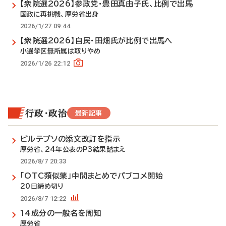
【衆院選2026】参政党・豊田真由子氏、比例で出馬
国政に再挑戦、厚労省出身
2026/1/27 09:44
【衆院選2026】自民・田畑氏が比例で出馬へ
小選挙区無所属は取りやめ
2026/1/26 22:12
行政・政治
最新記事
ビルテプソの添文改訂を指示
厚労省、24年公表のP3結果踏まえ
2026/8/7 20:33
「OTC類似薬」中間まとめでパブコメ開始
20日締め切り
2026/8/7 12:22
14成分の一般名を周知
厚労省