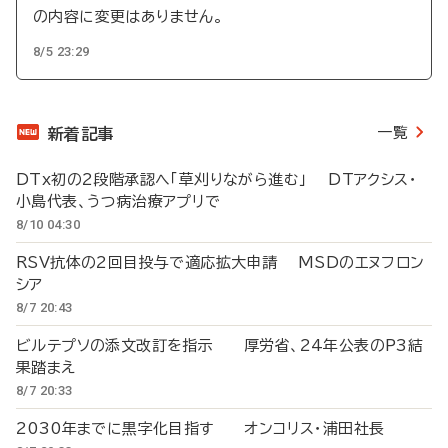
の内容に変更はありません。
8/5 23:29
一覧
新着記事
DTx初の2段階承認へ「草刈りながら進む」 DTアクシス・
小島代表、うつ病治療アプリで
8/10 04:30
RSV抗体の2回目投与で適応拡大申請 MSDのエヌフロン
シア
8/7 20:43
ビルテプソの添文改訂を指示 厚労省、24年公表のP3結
果踏まえ
8/7 20:33
2030年までに黒字化目指す オンコリス・浦田社長