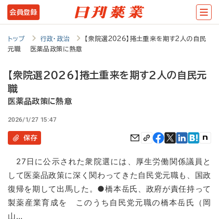
メ
会員登録
イ
ン
トップ
行政・政治
【衆院選2026】捲土重来を期す2人の自民
元職 医薬品政策に熱意
コ
ン
【衆院選2026】捲土重来を期す2人の自民元
テ
職
ン
医薬品政策に熱意
ツ
2026/1/27 15:47
に
保存
移
27日に公示された衆院選には、厚生労働関係議員と
動
して医薬品政策に深く関わってきた自民党元職も、国政
復帰を期して出馬した。●橋本岳氏、政府が責任持って
製薬産業育成を このうち自民党元職の橋本岳氏（岡
山…