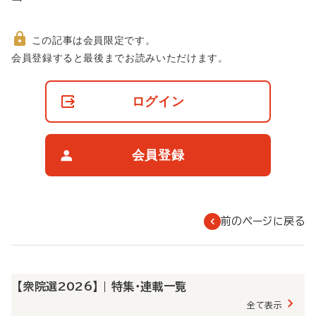
この記事は会員限定です。
非
会員登録すると最後までお読みいただけます。
会
員
の
ログイン
閲
覧
制
限
会員登録
に
つ
い
て
前のページに戻る
【衆院選2026】 | 特集・連載一覧
全て表示