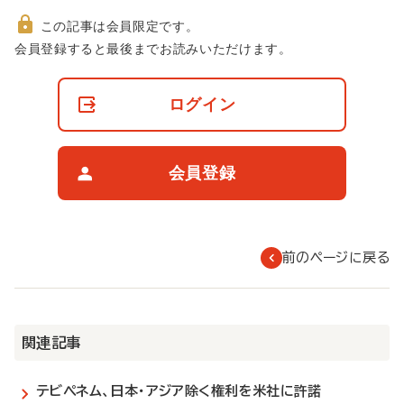
この記事は会員限定です。
非
会員登録すると最後までお読みいただけます。
会
員
の
ログイン
閲
覧
制
限
会員登録
に
つ
い
て
前のページに戻る
関連記事
テビペネム、日本・アジア除く権利を米社に許諾