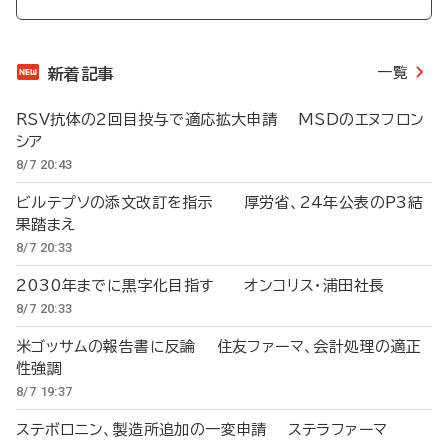
一覧
新着記事
RSV抗体の2回目投与で適応拡大申請 MSDのエヌフロン
シア
8/7 20:43
ビルテプソの添文改訂を指示 厚労省、24年公表のP3結
果踏まえ
8/7 20:33
2030年までに黒字化目指す オンコリス・浦田社長
8/7 20:33
米ゴッサムの報告書に反論 住友ファーマ、会計処理の適正
性強調
8/7 19:37
ステボロニン、製造所追加の一変申請 ステラファーマ