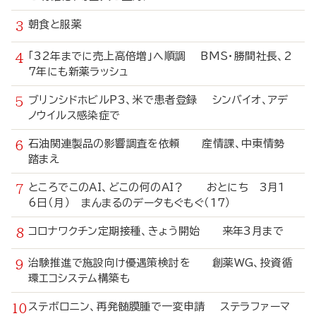
朝食と服薬
「32年までに売上高倍増」へ順調 BMS・勝間社長、2
7年にも新薬ラッシュ
ブリンシドホビルP3、米で患者登録 シンバイオ、アデ
ノウイルス感染症で
石油関連製品の影響調査を依頼 産情課、中東情勢
踏まえ
ところでこのAI、どこの何のAI？ おとにち 3月1
6日（月） まんまるのデータもぐもぐ（17）
コロナワクチン定期接種、きょう開始 来年3月まで
治験推進で施設向け優遇策検討を 創薬WG、投資循
環エコシステム構築も
ステボロニン、再発髄膜腫で一変申請 ステラファーマ