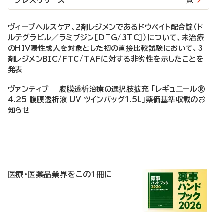
プレスリリース
一覧
ヴィーブヘルスケア、2剤レジメンであるドウベイト配合錠（ド
ルテグラビル／ラミブジン［DTG/3TC］）について、未治療
のHIV陽性成人を対象とした初の直接比較試験において、3
剤レジメンBIC/FTC/TAFに対する非劣性を示したことを
発表
ヴァンティブ 腹膜透析治療の選択肢拡充 「レギュニール®
4.25 腹膜透析液 UV ツインバッグ1.5L」薬価基準収載のお
知らせ
P
R
医療・医薬品業界をこの1冊に