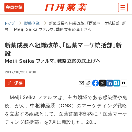
メ
会員登録
イ
ン
トップ
製薬企業
新薬成長へ組織改革、「医薬マーケ統括部」新
設 Meiji Seika ファルマ、戦略立案の底上げへ
コ
ン
新薬成長へ組織改革、「医薬マーケ統括部」新
テ
設
ン
Meiji Seika ファルマ、戦略立案の底上げへ
ツ
2017/10/25 04:30
に
保存
移
Meiji Seika ファルマは、主力領域である感染症や免
動
疫、がん、中枢神経系（CNS）のマーケティング戦略
を立案する組織として、医薬営業本部内に「医薬マーケ
ティング統括部」を7月に新設した。20…