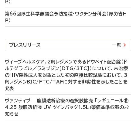
P）
第66回厚生科学審議会予防接種・ワクチン分科会（厚労省H
P）
プレスリリース
一覧
ヴィーブヘルスケア、2剤レジメンであるドウベイト配合錠（ド
ルテグラビル／ラミブジン［DTG/3TC］）について、未治療
のHIV陽性成人を対象とした初の直接比較試験において、3
剤レジメンBIC/FTC/TAFに対する非劣性を示したことを
発表
ヴァンティブ 腹膜透析治療の選択肢拡充 「レギュニール®
4.25 腹膜透析液 UV ツインバッグ1.5L」薬価基準収載のお
知らせ