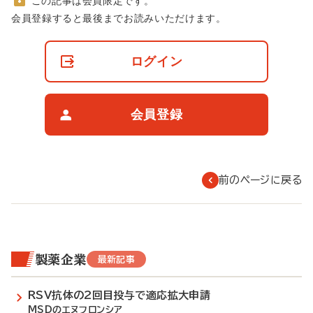
この記事は会員限定です。
非
会員登録すると最後までお読みいただけます。
会
員
の
ログイン
閲
覧
制
限
会員登録
に
つ
い
て
前のページに戻る
製薬企業
最新記事
RSV抗体の2回目投与で適応拡大申請
MSDのエヌフロンシア