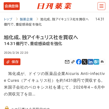
メ
会員登録
イ
ン
トップ
製薬企業
旭化成、独アイキュリス社を買収へ 1431
億円で、重症感染症を強化
コ
ン
旭化成、独アイキュリス社を買収へ
テ
1431億円で、重症感染症を強化
ン
2026/2/26 22:20
ツ
保存
に
旭化成が、ドイツの医薬品企業Aicuris Anti-infectiv
移
e Cures（アイキュリス社）を約1431億円で買収する。
動
米国子会社のベロキシス社を通じて、2026年4～6月中
の買収完了を目…