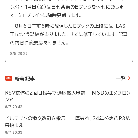
（水）～14日（金）は日刊薬業のEブックを休刊に致しま
す。ウェブサイトは随時更新します。
8月6日午前5時に配信したEブックの上段には「LAS
T」という誤植がありました。すでに修正しています。記事
の内容に変更はありません。
8/5 23:29
一覧
新着記事
RSV抗体の2回目投与で適応拡大申請 MSDのエヌフロン
シア
8/7 20:43
ビルテプソの添文改訂を指示 厚労省、24年公表のP3結
果踏まえ
8/7 20:33