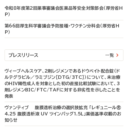
令和8年度第2回薬事審議会医薬品等安全対策部会（厚労省H
P）
第66回厚生科学審議会予防接種・ワクチン分科会（厚労省H
P）
プレスリリース
一覧
ヴィーブヘルスケア、2剤レジメンであるドウベイト配合錠（ド
ルテグラビル／ラミブジン［DTG/3TC］）について、未治療
のHIV陽性成人を対象とした初の直接比較試験において、3
剤レジメンBIC/FTC/TAFに対する非劣性を示したことを
発表
ヴァンティブ 腹膜透析治療の選択肢拡充 「レギュニール®
4.25 腹膜透析液 UV ツインバッグ1.5L」薬価基準収載のお
知らせ