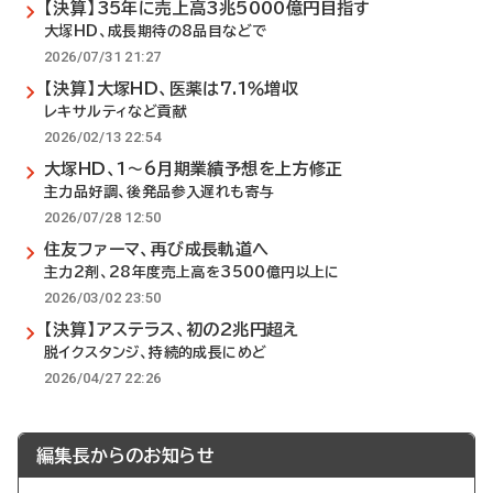
【決算】35年に売上高3兆5000億円目指す
大塚HD、成長期待の8品目などで
2026/07/31 21:27
【決算】大塚HD、医薬は7.1％増収
レキサルティなど貢献
2026/02/13 22:54
大塚HD、1～6月期業績予想を上方修正
主力品好調、後発品参入遅れも寄与
2026/07/28 12:50
住友ファーマ、再び成長軌道へ
主力2剤、28年度売上高を3500億円以上に
2026/03/02 23:50
【決算】アステラス、初の2兆円超え
脱イクスタンジ、持続的成長にめど
2026/04/27 22:26
編集長からのお知らせ