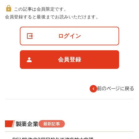
この記事は会員限定です。
非
会員登録すると最後までお読みいただけます。
会
員
の
ログイン
閲
覧
制
限
会員登録
に
つ
い
て
前のページに戻る
製薬企業
最新記事