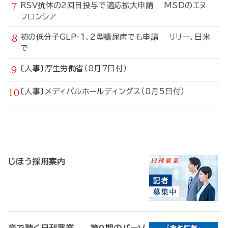
RSV抗体の2回目投与で適応拡大申請 MSDのエヌ
フロンシア
初の低分子GLP-1、2型糖尿病でも申請 リリー、日米
で
〔人事〕厚生労働省（8月7日付）
〔人事〕メディパルホールディングス（8月5日付）
寄
稿
じほう採用案内