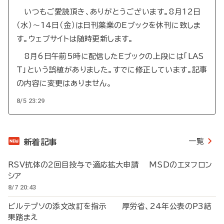
いつもご愛読頂き、ありがとうございます。8月12日
（水）～14日（金）は日刊薬業のEブックを休刊に致しま
す。ウェブサイトは随時更新します。
8月6日午前5時に配信したEブックの上段には「LAS
T」という誤植がありました。すでに修正しています。記事
の内容に変更はありません。
8/5 23:29
一覧
新着記事
RSV抗体の2回目投与で適応拡大申請 MSDのエヌフロン
シア
8/7 20:43
ビルテプソの添文改訂を指示 厚労省、24年公表のP3結
果踏まえ