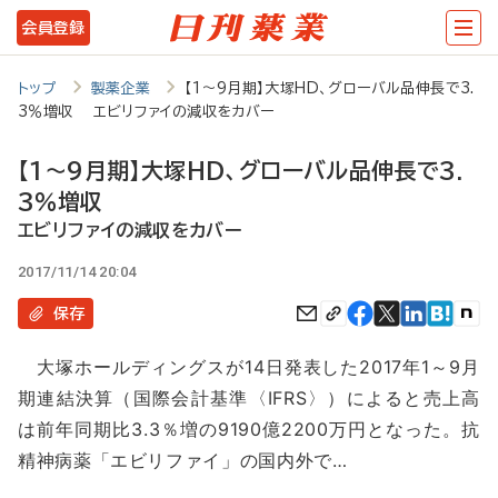
メ
会員登録
イ
ン
トップ
製薬企業
【1～9月期】大塚HD、グローバル品伸長で3.
3％増収 エビリファイの減収をカバー
コ
ン
【1～9月期】大塚HD、グローバル品伸長で3.
テ
3％増収
ン
エビリファイの減収をカバー
ツ
2017/11/14 20:04
に
保存
移
大塚ホールディングスが14日発表した2017年1～9月
動
期連結決算（国際会計基準〈IFRS〉）によると売上高
は前年同期比3.3％増の9190億2200万円となった。抗
精神病薬「エビリファイ」の国内外で…