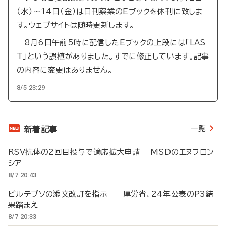
（水）～14日（金）は日刊薬業のEブックを休刊に致しま
す。ウェブサイトは随時更新します。
8月6日午前5時に配信したEブックの上段には「LAS
T」という誤植がありました。すでに修正しています。記事
の内容に変更はありません。
8/5 23:29
一覧
新着記事
RSV抗体の2回目投与で適応拡大申請 MSDのエヌフロン
シア
8/7 20:43
ビルテプソの添文改訂を指示 厚労省、24年公表のP3結
果踏まえ
8/7 20:33