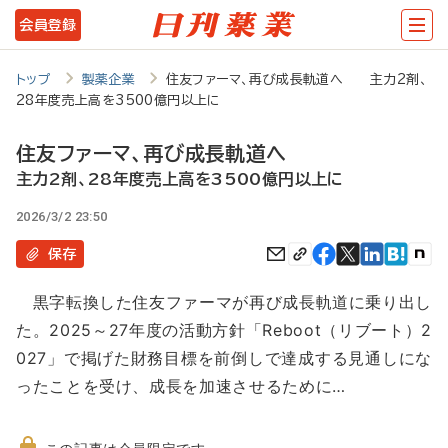
メ
会員登録
イ
ン
トップ
製薬企業
住友ファーマ、再び成長軌道へ 主力2剤、
28年度売上高を3500億円以上に
コ
ン
住友ファーマ、再び成長軌道へ
テ
主力2剤、28年度売上高を3500億円以上に
ン
2026/3/2 23:50
ツ
保存
に
黒字転換した住友ファーマが再び成長軌道に乗り出し
移
た。2025～27年度の活動方針「Reboot（リブート）2
動
027」で掲げた財務目標を前倒しで達成する見通しにな
ったことを受け、成長を加速させるために…