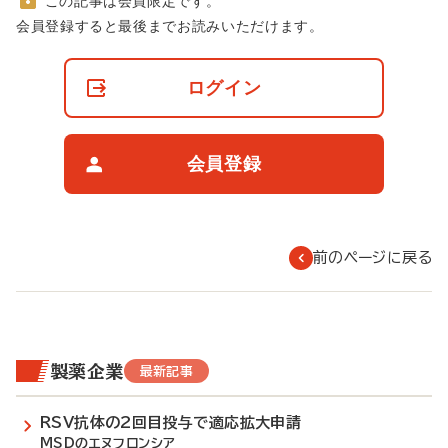
この記事は会員限定です。
非
会員登録すると最後までお読みいただけます。
会
員
の
ログイン
閲
覧
制
限
会員登録
に
つ
い
て
前のページに戻る
製薬企業
最新記事
RSV抗体の2回目投与で適応拡大申請
MSDのエヌフロンシア