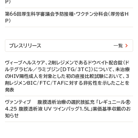
P）
第66回厚生科学審議会予防接種・ワクチン分科会（厚労省H
P）
プレスリリース
一覧
ヴィーブヘルスケア、2剤レジメンであるドウベイト配合錠（ド
ルテグラビル／ラミブジン［DTG/3TC］）について、未治療
のHIV陽性成人を対象とした初の直接比較試験において、3
剤レジメンBIC/FTC/TAFに対する非劣性を示したことを
発表
ヴァンティブ 腹膜透析治療の選択肢拡充 「レギュニール®
4.25 腹膜透析液 UV ツインバッグ1.5L」薬価基準収載のお
知らせ