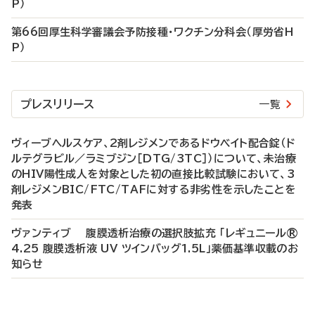
P）
第66回厚生科学審議会予防接種・ワクチン分科会（厚労省H
P）
プレスリリース
一覧
ヴィーブヘルスケア、2剤レジメンであるドウベイト配合錠（ド
ルテグラビル／ラミブジン［DTG/3TC］）について、未治療
のHIV陽性成人を対象とした初の直接比較試験において、3
剤レジメンBIC/FTC/TAFに対する非劣性を示したことを
発表
ヴァンティブ 腹膜透析治療の選択肢拡充 「レギュニール®
4.25 腹膜透析液 UV ツインバッグ1.5L」薬価基準収載のお
知らせ