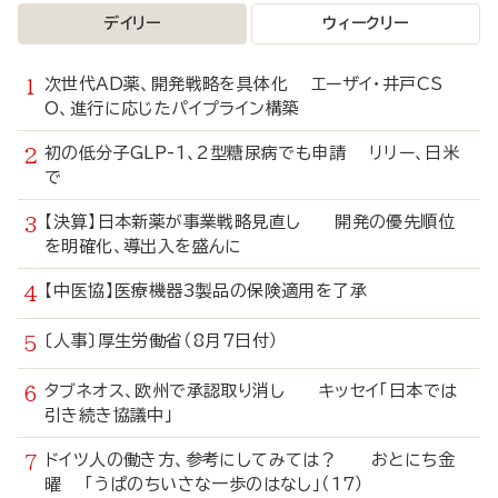
デイリー
ウィークリー
次世代AD薬、開発戦略を具体化 エーザイ・井戸CS
O、進行に応じたパイプライン構築
初の低分子GLP-1、2型糖尿病でも申請 リリー、日米
で
【決算】日本新薬が事業戦略見直し 開発の優先順位
を明確化、導出入を盛んに
【中医協】医療機器3製品の保険適用を了承
〔人事〕厚生労働省（8月7日付）
タブネオス、欧州で承認取り消し キッセイ「日本では
引き続き協議中」
ドイツ人の働き方、参考にしてみては？ おとにち金
曜 「うぱのちいさな一歩のはなし」（17）