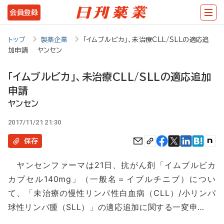
メ
会員登録
イ
ン
トップ
製薬企業
「イムブルビカ」、未治療CLL/SLLの適応追
加申請 ヤンセン
コ
ン
「イムブルビカ」、未治療CLL/SLLの適応追加
テ
申請
ン
ヤンセン
ツ
2017/11/21 21:30
に
保存
移
ヤンセンファーマは21日、抗がん剤「イムブルビカ
動
カプセル140mg」（一般名＝イブルチニブ）につい
て、「未治療の慢性リンパ性白血病（CLL）/小リンパ
球性リンパ腫（SLL）」の適応追加に関する一変申…