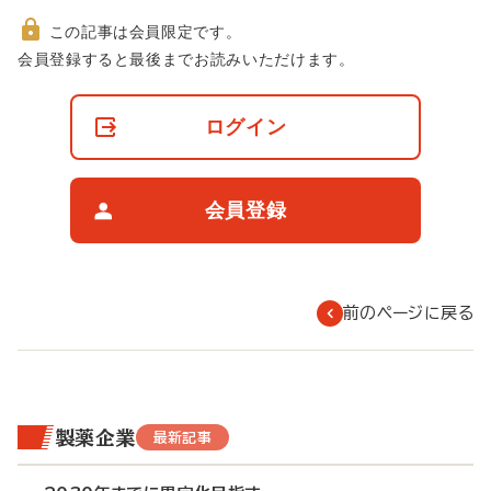
この記事は会員限定です。
非
会員登録すると最後までお読みいただけます。
会
員
の
ログイン
閲
覧
制
限
会員登録
に
つ
い
て
前のページに戻る
製薬企業
最新記事