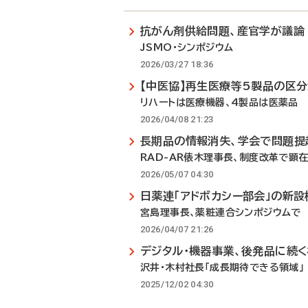
抗がん剤供給問題、産官学が議論
JSMO・シンポジウム
2026/03/27 18:36
【中医協】再生医療等5製品の区
リハートは医療機器、4製品は医薬品
2026/04/08 21:23
長期品の情報消失、学会で問題提
RAD-AR俵木理事長、制度改革で顕
2026/05/07 04:30
日薬連「アドボカシー部会」の新設
宮島理事長、薬粧連合シンポジウムで
2026/04/07 21:26
デジタル・機器事業、後発品に続
沢井・木村社長「成長期待できる領域」
2025/12/02 04:30