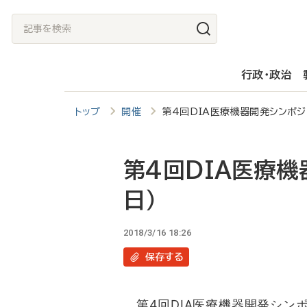
メ
記
イ
事
ン
を
行政・政治
コ
検
ン
索
トップ
開催
第4回DIA医療機器開発シンポジ
テ
ン
ツ
第4回DIA医療機
に
日）
移
動
2018/3/16 18:26
保存
する
第4回DIA医療機器開発シン