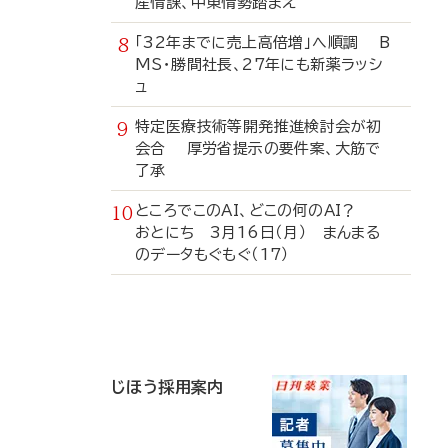
産情課、中東情勢踏まえ
「32年までに売上高倍増」へ順調 B
MS・勝間社長、27年にも新薬ラッシ
ュ
特定医療技術等開発推進検討会が初
会合 厚労省提示の要件案、大筋で
了承
ところでこのAI、どこの何のAI？
おとにち 3月16日（月） まんまる
のデータもぐもぐ（17）
寄
稿
じほう採用案内