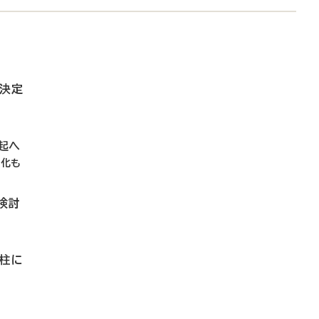
分決定
起へ
在化も
検討
く柱に