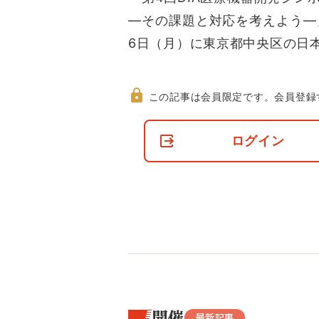
―その課題と対応を考えよう―
6日（月）に東京都中央区の日
この記事は会員限定です。
会員登録
非
会
ログイン
員
の
閲
覧
制
限
に
つ
い
て
開催
最新記事