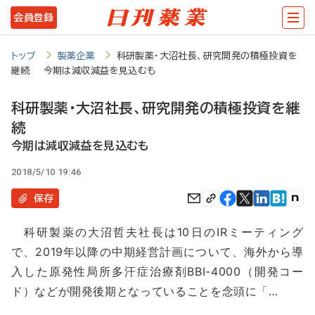
メ
会員登録
イ
ン
トップ
製薬企業
科研製薬・大沼社長、研究開発の積極投資を
継続 今期は減収減益を見込むも
コ
ン
科研製薬・大沼社長、研究開発の積極投資を継
テ
続
ン
今期は減収減益を見込むも
ツ
2018/5/10 19:46
に
保存
移
科研製薬の大沼哲夫社長は10日のIRミーティング
動
で、2019年以降の中期経営計画について、海外から導
入した原発性局所多汗症治療剤BBI-4000（開発コー
ド）などが開発後期となっていることを念頭に「…