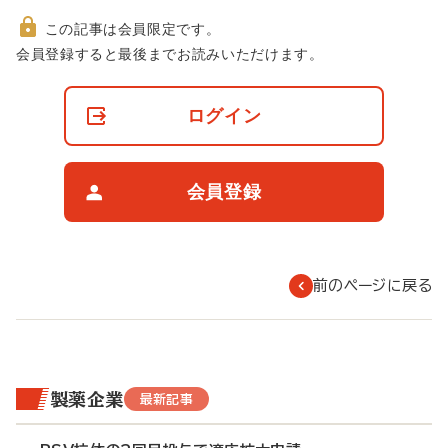
この記事は会員限定です。
非
会員登録すると最後までお読みいただけます。
会
員
の
ログイン
閲
覧
制
限
会員登録
に
つ
い
て
前のページに戻る
製薬企業
最新記事