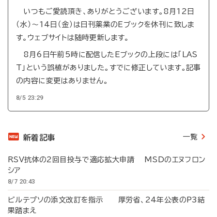
いつもご愛読頂き、ありがとうございます。8月12日
（水）～14日（金）は日刊薬業のEブックを休刊に致しま
す。ウェブサイトは随時更新します。
8月6日午前5時に配信したEブックの上段には「LAS
T」という誤植がありました。すでに修正しています。記事
の内容に変更はありません。
8/5 23:29
一覧
新着記事
RSV抗体の2回目投与で適応拡大申請 MSDのエヌフロン
シア
8/7 20:43
ビルテプソの添文改訂を指示 厚労省、24年公表のP3結
果踏まえ