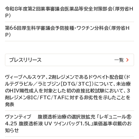
令和8年度第2回薬事審議会医薬品等安全対策部会（厚労省H
P）
第66回厚生科学審議会予防接種・ワクチン分科会（厚労省H
P）
プレスリリース
一覧
ヴィーブヘルスケア、2剤レジメンであるドウベイト配合錠（ド
ルテグラビル／ラミブジン［DTG/3TC］）について、未治療
のHIV陽性成人を対象とした初の直接比較試験において、3
剤レジメンBIC/FTC/TAFに対する非劣性を示したことを
発表
ヴァンティブ 腹膜透析治療の選択肢拡充 「レギュニール®
4.25 腹膜透析液 UV ツインバッグ1.5L」薬価基準収載のお
知らせ