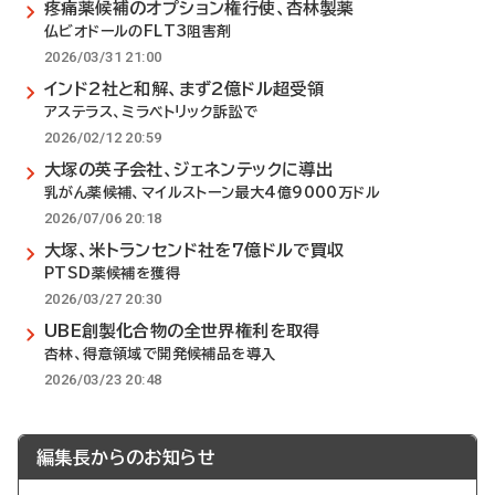
疼痛薬候補のオプション権行使、杏林製薬
仏ビオドールのFLT3阻害剤
2026/03/31 21:00
インド2社と和解、まず2億ドル超受領
アステラス、ミラベトリック訴訟で
2026/02/12 20:59
大塚の英子会社、ジェネンテックに導出
乳がん薬候補、マイルストーン最大4億9000万ドル
2026/07/06 20:18
大塚、米トランセンド社を7億ドルで買収
PTSD薬候補を獲得
2026/03/27 20:30
UBE創製化合物の全世界権利を取得
杏林、得意領域で開発候補品を導入
2026/03/23 20:48
編集長からのお知らせ