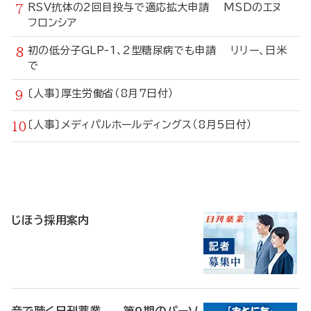
RSV抗体の2回目投与で適応拡大申請 MSDのエヌ
フロンシア
初の低分子GLP-1、2型糖尿病でも申請 リリー、日米
で
〔人事〕厚生労働省（8月7日付）
〔人事〕メディパルホールディングス（8月5日付）
寄
稿
じほう採用案内