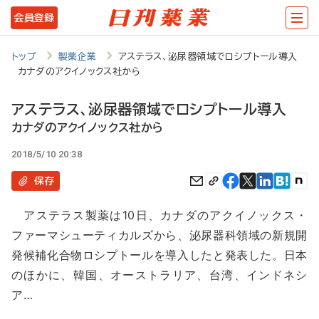
メ
会員登録
イ
ン
トップ
製薬企業
アステラス、泌尿器領域でロシプトール導入
カナダのアクイノックス社から
コ
ン
アステラス、泌尿器領域でロシプトール導入
テ
カナダのアクイノックス社から
ン
2018/5/10 20:38
ツ
保存
に
アステラス製薬は10日、カナダのアクイノックス・
移
ファーマシューティカルズから、泌尿器科領域の新規開
動
発候補化合物ロシプトールを導入したと発表した。日本
のほかに、韓国、オーストラリア、台湾、インドネシ
ア…