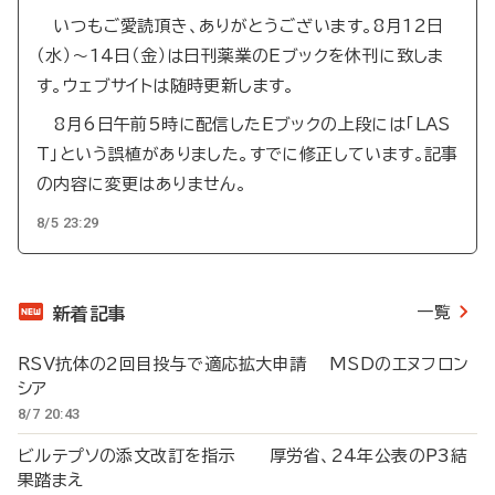
いつもご愛読頂き、ありがとうございます。8月12日
（水）～14日（金）は日刊薬業のEブックを休刊に致しま
す。ウェブサイトは随時更新します。
8月6日午前5時に配信したEブックの上段には「LAS
T」という誤植がありました。すでに修正しています。記事
の内容に変更はありません。
8/5 23:29
一覧
新着記事
RSV抗体の2回目投与で適応拡大申請 MSDのエヌフロン
シア
8/7 20:43
ビルテプソの添文改訂を指示 厚労省、24年公表のP3結
果踏まえ