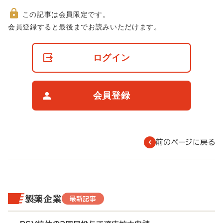
この記事は会員限定です。
非
会員登録すると最後までお読みいただけます。
会
員
の
ログイン
閲
覧
制
限
会員登録
に
つ
い
て
前のページに戻る
製薬企業
最新記事