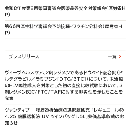
令和8年度第2回薬事審議会医薬品等安全対策部会（厚労省H
P）
第66回厚生科学審議会予防接種・ワクチン分科会（厚労省H
P）
プレスリリース
一覧
ヴィーブヘルスケア、2剤レジメンであるドウベイト配合錠（ド
ルテグラビル／ラミブジン［DTG/3TC］）について、未治療
のHIV陽性成人を対象とした初の直接比較試験において、3
剤レジメンBIC/FTC/TAFに対する非劣性を示したことを
発表
ヴァンティブ 腹膜透析治療の選択肢拡充 「レギュニール®
4.25 腹膜透析液 UV ツインバッグ1.5L」薬価基準収載のお
知らせ