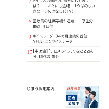
ドイツ人の働き方、参考にしてみて
は？ おとにち金曜 「うぱのちい
さな一歩のはなし」（17）
医政局の組織再編を通知 厚生労
働省、4日付
キイトルーダ、34カ月連続の首位
7月度・エンサイスデータ
【中医協】「テロメライシン」など22成
分、DPC対象外
寄
稿
じほう採用案内