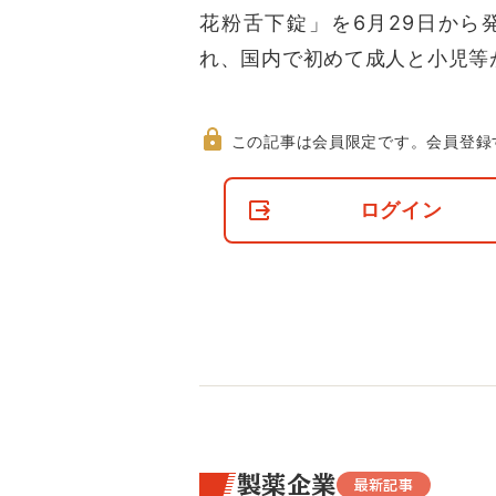
花粉舌下錠」を6月29日から
れ、国内で初めて成人と小児等
この記事は会員限定です。
会員登録
非
会
ログイン
員
の
閲
覧
制
限
に
つ
い
て
製薬企業
最新記事