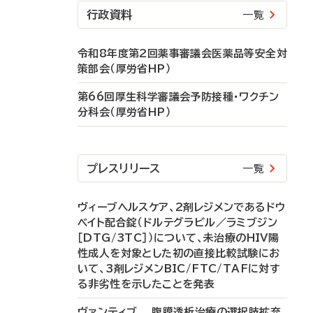
行政資料
一覧
令和8年度第2回薬事審議会医薬品等安全対
策部会（厚労省HP）
第66回厚生科学審議会予防接種・ワクチン
分科会（厚労省HP）
プレスリリース
一覧
ヴィーブヘルスケア、2剤レジメンであるドウ
ベイト配合錠（ドルテグラビル／ラミブジン
［DTG/3TC］）について、未治療のHIV陽
性成人を対象とした初の直接比較試験にお
いて、3剤レジメンBIC/FTC/TAFに対す
る非劣性を示したことを発表
ヴァンティブ 腹膜透析治療の選択肢拡充