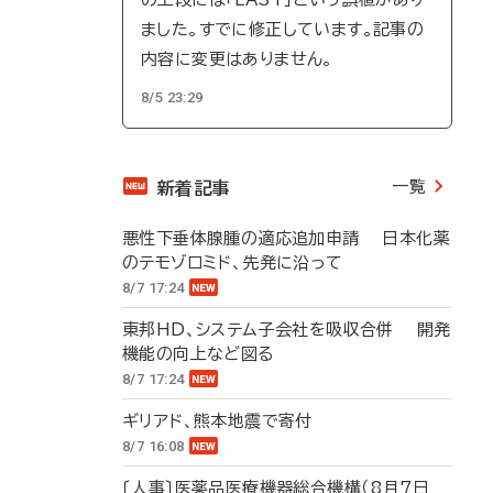
ました。すでに修正しています。記事の
内容に変更はありません。
8/5 23:29
一覧
新着記事
悪性下垂体腺腫の適応追加申請 日本化薬
のテモゾロミド、先発に沿って
8/7 17:24
東邦HD、システム子会社を吸収合併 開発
機能の向上など図る
8/7 17:24
ギリアド、熊本地震で寄付
8/7 16:08
〔人事〕医薬品医療機器総合機構（8月7日