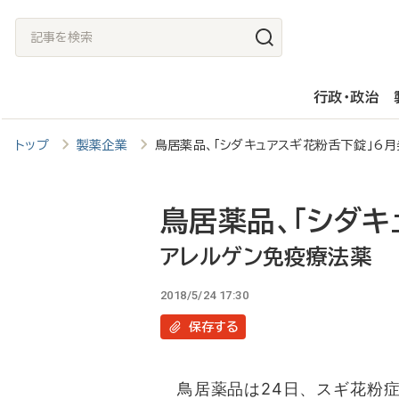
メ
記
イ
事
ン
を
行政・政治
コ
検
ン
索
トップ
製薬企業
鳥居薬品、「シダキュアスギ花粉舌下錠」
テ
ン
ツ
鳥居薬品、「シダキ
に
アレルゲン免疫療法薬
移
2018/5/24 17:30
動
保存
する
鳥居薬品は24日、スギ花粉症