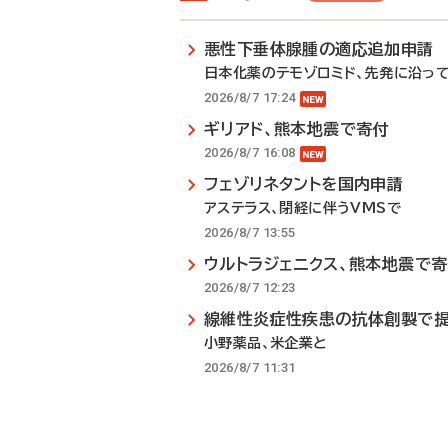
悪性下垂体腺腫の適応追加申請
日本化薬のテモゾロミド、先発に沿っ
2026/8/7 17:24
ギリアド、熊本地震で寄付
2026/8/7 16:08
フェゾリネタントを国内申請
アステラス、閉経に伴うVMSで
2026/8/7 13:55
ウルトラジェニクス、熊本地震で
2026/8/7 12:23
線維性炎症性疾患の抗体創製で
小野薬品、米企業と
2026/8/7 11:31