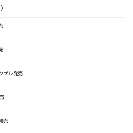
）
売
売
ックゲル発売
売
発売