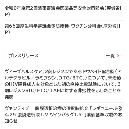
令和8年度第2回薬事審議会医薬品等安全対策部会（厚労省H
P）
第66回厚生科学審議会予防接種・ワクチン分科会（厚労省H
P）
プレスリリース
一覧
ヴィーブヘルスケア、2剤レジメンであるドウベイト配合錠（ド
ルテグラビル／ラミブジン［DTG/3TC］）について、未治療
のHIV陽性成人を対象とした初の直接比較試験において、3
剤レジメンBIC/FTC/TAFに対する非劣性を示したことを
発表
ヴァンティブ 腹膜透析治療の選択肢拡充 「レギュニール®
4.25 腹膜透析液 UV ツインバッグ1.5L」薬価基準収載のお
知らせ