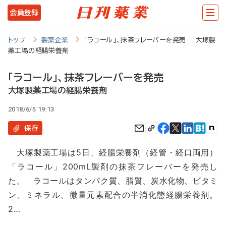
メ
会員登録
イ
ン
トップ
製薬企業
「ラコール」、抹茶フレーバーを発売 大塚製
薬工場の経腸栄養剤
コ
ン
「ラコール」、抹茶フレーバーを発売
テ
大塚製薬工場の経腸栄養剤
ン
2018/6/5 19:13
ツ
保存
に
大塚製薬工場は5日、経腸栄養剤（経管・経口両用）
移
「ラコール」200mL製剤の抹茶フレーバーを発売し
動
た。 ラコールはタンパク質、脂質、炭水化物、ビタミ
ン、ミネラル、微量元素配合の半消化態経腸栄養剤。
2…