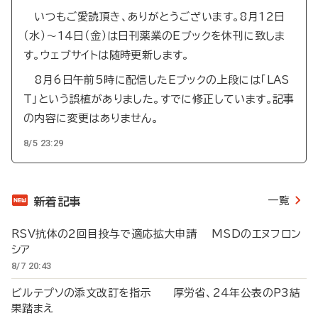
いつもご愛読頂き、ありがとうございます。8月12日
（水）～14日（金）は日刊薬業のEブックを休刊に致しま
す。ウェブサイトは随時更新します。
8月6日午前5時に配信したEブックの上段には「LAS
T」という誤植がありました。すでに修正しています。記事
の内容に変更はありません。
8/5 23:29
一覧
新着記事
RSV抗体の2回目投与で適応拡大申請 MSDのエヌフロン
シア
8/7 20:43
ビルテプソの添文改訂を指示 厚労省、24年公表のP3結
果踏まえ