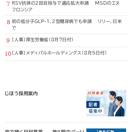
RSV抗体の2回目投与で適応拡大申請 MSDのエヌ
フロンシア
初の低分子GLP-1、2型糖尿病でも申請 リリー、日米
で
〔人事〕厚生労働省（8月7日付）
〔人事〕メディパルホールディングス（8月5日付）
寄
稿
じほう採用案内