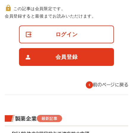
この記事は会員限定です。
非
会員登録すると最後までお読みいただけます。
会
員
の
ログイン
閲
覧
制
限
会員登録
に
つ
い
て
前のページに戻る
製薬企業
最新記事