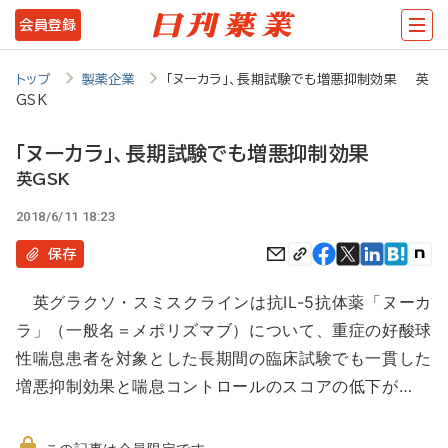
メ
会員登録
イ
ン
トップ
製薬企業
「ヌーカラ」、長期試験でも増悪抑制効果 英
GSK
コ
ン
「ヌーカラ」、長期試験でも増悪抑制効果
テ
英GSK
ン
2018/6/11 18:23
ツ
保存
に
英グラクソ・スミスクラインは抗IL-5抗体薬「ヌーカ
移
ラ」（一般名＝メポリズマブ）について、重症の好酸球
動
性喘息患者を対象とした長期間の臨床試験でも一貫した
増悪抑制効果と喘息コントロールのスコアの低下が…