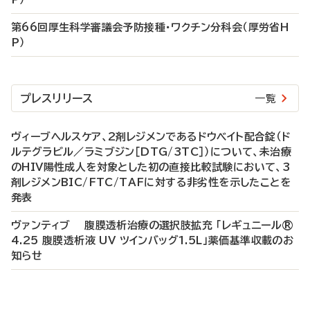
第66回厚生科学審議会予防接種・ワクチン分科会（厚労省H
P）
プレスリリース
一覧
ヴィーブヘルスケア、2剤レジメンであるドウベイト配合錠（ド
ルテグラビル／ラミブジン［DTG/3TC］）について、未治療
のHIV陽性成人を対象とした初の直接比較試験において、3
剤レジメンBIC/FTC/TAFに対する非劣性を示したことを
発表
ヴァンティブ 腹膜透析治療の選択肢拡充 「レギュニール®
4.25 腹膜透析液 UV ツインバッグ1.5L」薬価基準収載のお
知らせ
P