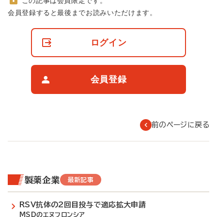
この記事は会員限定です。
非
会員登録すると最後までお読みいただけます。
会
員
の
ログイン
閲
覧
制
限
会員登録
に
つ
い
て
前のページに戻る
製薬企業
最新記事
RSV抗体の2回目投与で適応拡大申請
MSDのエヌフロンシア