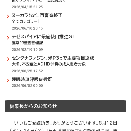
仏サノフィ、アトピー性皮膚炎で
2026/04/15 21:25
ヌーカラなど、再審査終了
全てカテゴリー1
2026/06/10 20:15
テゼスパイアに最適使用推進GL
医薬品審査管理課
2026/02/19 19:09
センタナファジン、米P3bで主要項目達成
大塚、不安症とADHD併発の成人患者対象
2026/06/25 17:52
睡眠時無呼吸症候群
2026/06/02 00:00
編集長からのお知らせ
いつもご愛読頂き、ありがとうございます。8月12日
（水）～14日（金）は日刊薬業のEブックを休刊に致しま