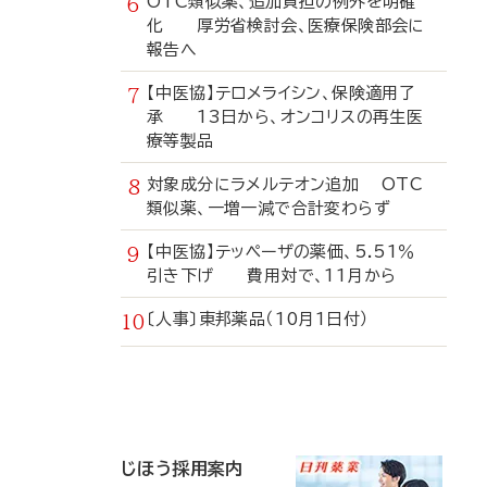
OTC類似薬、追加負担の例外を明確
化 厚労省検討会、医療保険部会に
報告へ
【中医協】テロメライシン、保険適用了
承 13日から、オンコリスの再生医
療等製品
対象成分にラメルテオン追加 OTC
類似薬、一増一減で合計変わらず
【中医協】テッペーザの薬価、5.51％
引き下げ 費用対で、11月から
〔人事〕東邦薬品（10月1日付）
寄
稿
じほう採用案内