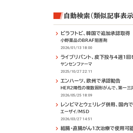
自動検索（類似記事表示
ビラフトビ、韓国で追加承認取得
小野薬品のBRAF阻害剤
2026/01/13 18:00
ライブリバント、皮下投与4週1回
ヤンセンファーマ
2025/10/27 22:11
エンハーツ、欧州で承認勧告
HER2陽性の複数固形がんで、第一三
2026/05/25 18:09
レンビマとウェリレグ併用、国内
エーザイ/MSD
2026/03/27 14:51
結腸・直腸がん1次治療で使用可