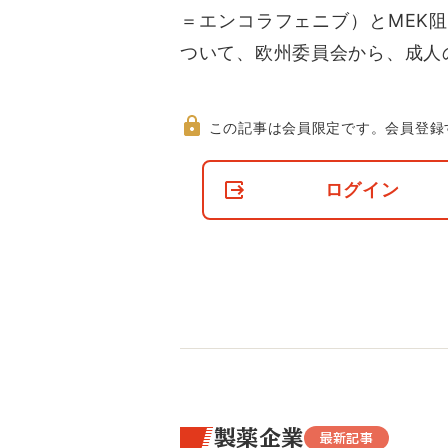
＝エンコラフェニブ）とMEK
ついて、欧州委員会から、成人の「
この記事は会員限定です。
会員登録
非
会
ログイン
員
の
閲
覧
制
限
に
つ
い
て
製薬企業
最新記事