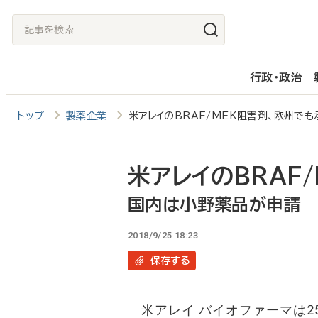
メ
記
イ
事
ン
を
行政・政治
コ
検
ン
索
トップ
製薬企業
米アレイのBRAF/MEK阻害剤、欧州で
テ
ン
ツ
米アレイのBRAF
に
国内は小野薬品が申請
移
2018/9/25 18:23
動
保存
する
米アレイ バイオファーマは2