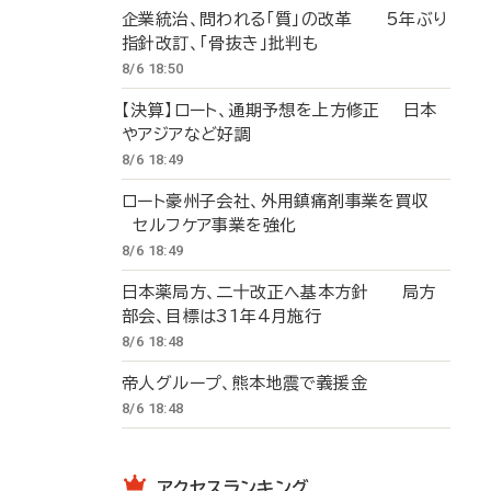
企業統治、問われる「質」の改革 5年ぶり
指針改訂、「骨抜き」批判も
8/6 18:50
【決算】ロート、通期予想を上方修正 日本
やアジアなど好調
8/6 18:49
ロート豪州子会社、外用鎮痛剤事業を買収
セルフケア事業を強化
8/6 18:49
日本薬局方、二十改正へ基本方針 局方
部会、目標は31年4月施行
8/6 18:48
帝人グループ、熊本地震で義援金
8/6 18:48
アクセスランキング