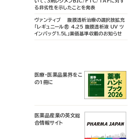
いて、3剤レジメンBIC/FTC/TAFに対す
る非劣性を示したことを発表
ヴァンティブ 腹膜透析治療の選択肢拡充
「レギュニール® 4.25 腹膜透析液 UV ツ
インバッグ1.5L」薬価基準収載のお知らせ
P
R
医療・医薬品業界をこ
の1冊に
医薬品産業の英文総
合情報サイト