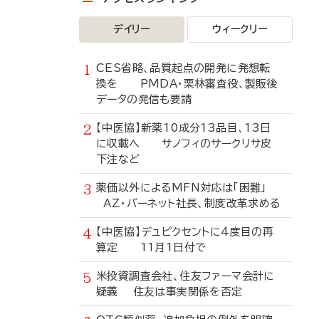
デイリー
ウィークリー
CES省略、品質起点の開発に発想転
換を PMDA・栗林審査役、製販後
データの発信も要請
【中医協】新薬10成分13品目、13日
に収載へ サノフィのサークリサ皮
下注など
薬価以外によるMFN対応は「困難」
AZ・バーネット社長、制度改革求める
【中医協】デュピクセントに4度目の再
算定 11月1日付で
米投資調査会社、住友ファーマ会計に
疑義 住友は事実関係を否定