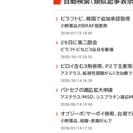
自動検索（類似記事表示
ビラフトビ、韓国で追加承認取得
小野薬品のBRAF阻害剤
2026/01/13 18:00
29日に第二部会
ビラフトビなど3品目を審議
2025/10/15 20:33
ビロイ含む3剤併用、P2で主要
アステラス、転移性膵腺がん1次治療で
2025/10/14 16:29
パドセブの適応拡大申請
アステラス/MSD、シスプラチン適応M
2026/05/14 19:04
オプジーボ/ヤーボイ併用、台湾
小野薬品、結腸・直腸がんで
2026/01/14 17:32