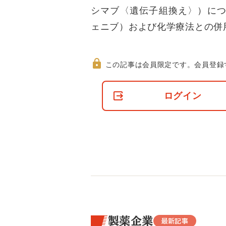
シマブ〈遺伝子組換え〉）につ
ェニブ）および化学療法との併用
この記事は会員限定です。
会員登録
非
会
ログイン
員
の
閲
覧
制
限
に
つ
い
て
製薬企業
最新記事