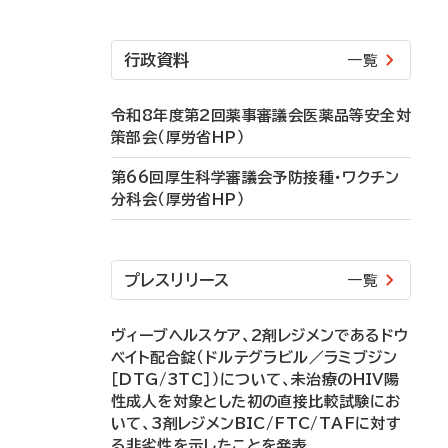
行政資料
一覧
令和8年度第2回薬事審議会医薬品等安全対
策部会（厚労省HP）
第66回厚生科学審議会予防接種・ワクチン
分科会（厚労省HP）
プレスリリース
一覧
ヴィーブヘルスケア、2剤レジメンであるドウ
ベイト配合錠（ドルテグラビル／ラミブジン
［DTG/3TC］）について、未治療のHIV陽
性成人を対象とした初の直接比較試験にお
いて、3剤レジメンBIC/FTC/TAFに対す
る非劣性を示したことを発表