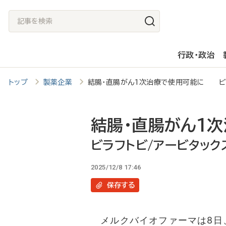
メ
記
イ
事
ン
を
行政・政治
コ
検
ン
索
トップ
製薬企業
結腸・直腸がん1次治療で使用可能に ビラ
テ
ン
ツ
結腸・直腸がん1
に
ビラフトビ/アービタック
移
2025/12/8 17:46
動
保存
する
メルクバイオファーマは8日