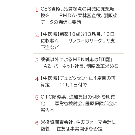
CES省略、品質起点の開発に発想転
換を PMDA・栗林審査役、製販後
データの発信も要請
【中医協】新薬10成分13品目、13日
に収載へ サノフィのサークリサ皮
下注など
薬価以外によるMFN対応は「困難」
AZ・バーネット社長、制度改革求める
【中医協】デュピクセントに4度目の再
算定 11月1日付で
OTC類似薬、追加負担の例外を明確
化 厚労省検討会、医療保険部会に
報告へ
米投資調査会社、住友ファーマ会計に
疑義 住友は事実関係を否定