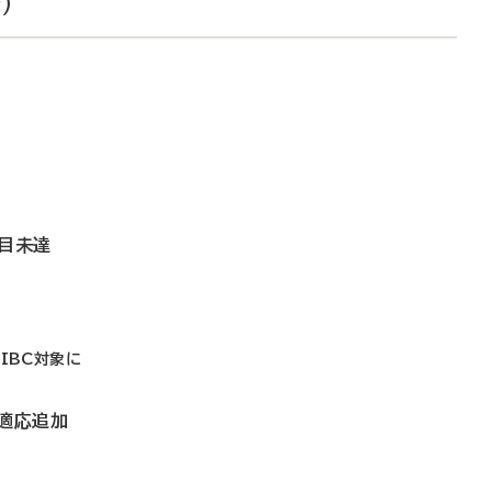
）
項目未達
IBC対象に
で適応追加