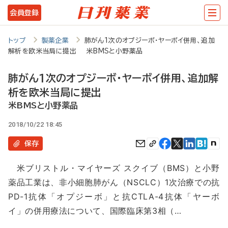
メ
会員登録
イ
ン
トップ
製薬企業
肺がん1次のオプジーボ・ヤーボイ併用、追加
解析を欧米当局に提出 米BMSと小野薬品
コ
ン
肺がん1次のオプジーボ・ヤーボイ併用、追加解
テ
析を欧米当局に提出
ン
米BMSと小野薬品
ツ
2018/10/22 18:45
に
保存
移
米ブリストル・マイヤーズ スクイブ（BMS）と小野
動
薬品工業は、非小細胞肺がん（NSCLC）1次治療での抗
PD-1抗体「オプジーボ」と抗CTLA-4抗体「ヤーボ
イ」の併用療法について、国際臨床第3相（…