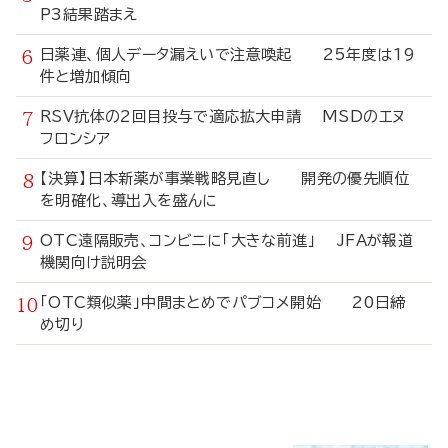
P3結果踏まえ
日薬連、個人データ漏えいで注意喚起 25年度は19
件と増加傾向
RSV抗体の2回目投与で適応拡大申請 MSDのエヌ
フロンシア
【決算】日本新薬が事業戦略見直し 開発の優先順位
を明確化、導出入を盛んに
OTC遠隔販売、コンビニに「大きな前進」 JFAが報道
機関向け説明会
「OTC類似薬」中間まとめでパブコメ開始 20日締
め切り
寄
稿