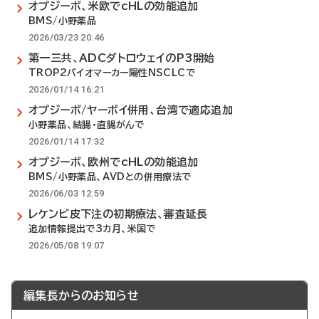
オプジーボ、米欧でcHLの効能追加
BMS/小野薬品
2026/03/23 20:46
第一三共、ADCダトロウェイのP3開始
TROP2バイオマーカー陽性NSCLCで
2026/01/14 16:21
オプジーボ/ヤーボイ併用、台湾で適応追加
小野薬品、結腸・直腸がんで
2026/01/14 17:32
オプジーボ、欧州でcHLの効能追加
BMS/小野薬品、AVDとの併用療法で
2026/06/03 12:59
レケンビ皮下注の初期療法、審査延長
追加情報提出で3カ月、米国で
2026/05/08 19:07
編集長からのお知らせ