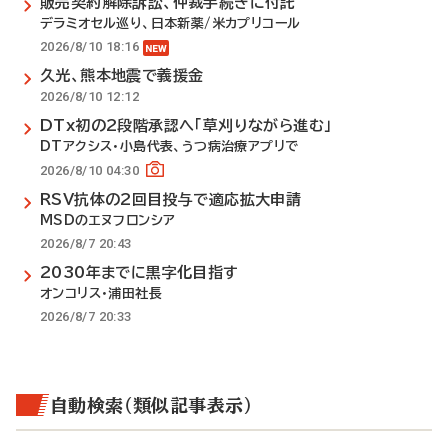
販売契約解除訴訟、仲裁手続きに付託
デラミオセル巡り、日本新薬/米カプリコール
2026/8/10 18:16
久光、熊本地震で義援金
2026/8/10 12:12
DTx初の2段階承認へ「草刈りながら進む」
DTアクシス・小島代表、うつ病治療アプリで
2026/8/10 04:30
RSV抗体の2回目投与で適応拡大申請
MSDのエヌフロンシア
2026/8/7 20:43
2030年までに黒字化目指す
オンコリス・浦田社長
2026/8/7 20:33
自動検索（類似記事表示）