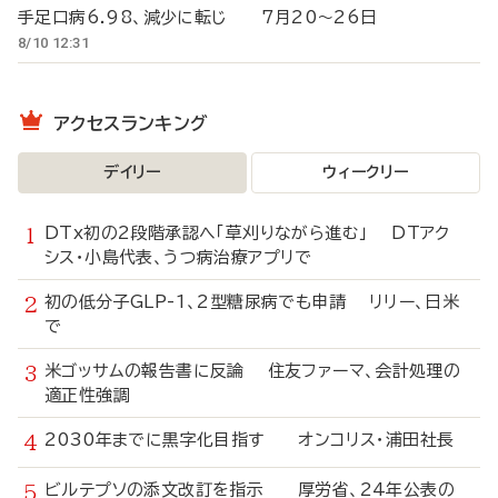
手足口病6.98、減少に転じ 7月20～26日
8/10 12:31
アクセスランキング
デイリー
ウィークリー
DTx初の2段階承認へ「草刈りながら進む」 DTアク
シス・小島代表、うつ病治療アプリで
初の低分子GLP-1、2型糖尿病でも申請 リリー、日米
で
米ゴッサムの報告書に反論 住友ファーマ、会計処理の
適正性強調
2030年までに黒字化目指す オンコリス・浦田社長
ビルテプソの添文改訂を指示 厚労省、24年公表の