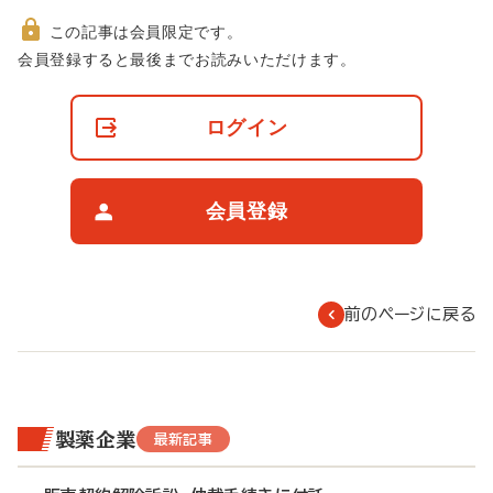
この記事は会員限定です。
非
会員登録すると最後までお読みいただけます。
会
員
の
ログイン
閲
覧
制
限
会員登録
に
つ
い
て
前のページに戻る
製薬企業
最新記事