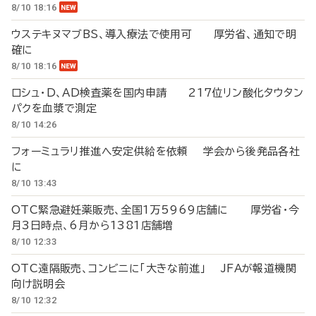
8/10 18:16
ウステキヌマブBS、導入療法で使用可 厚労省、通知で明
確に
8/10 18:16
ロシュ・D、AD検査薬を国内申請 217位リン酸化タウタン
パクを血漿で測定
8/10 14:26
フォーミュラリ推進へ安定供給を依頼 学会から後発品各社
に
8/10 13:43
OTC緊急避妊薬販売、全国1万5969店舗に 厚労省・今
月3日時点、6月から1381店舗増
8/10 12:33
OTC遠隔販売、コンビニに「大きな前進」 JFAが報道機関
向け説明会
8/10 12:32