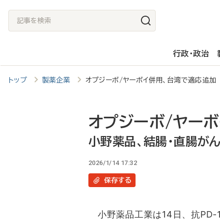
メ
記
イ
事
ン
を
行政・政治
コ
検
ン
索
トップ
製薬企業
オプジーボ/ヤーボイ併用、台湾で適応追
テ
ン
ツ
オプジーボ/ヤー
に
小野薬品、結腸・直腸が
移
2026/1/14 17:32
動
保存
する
小野薬品工業は14日、抗PD