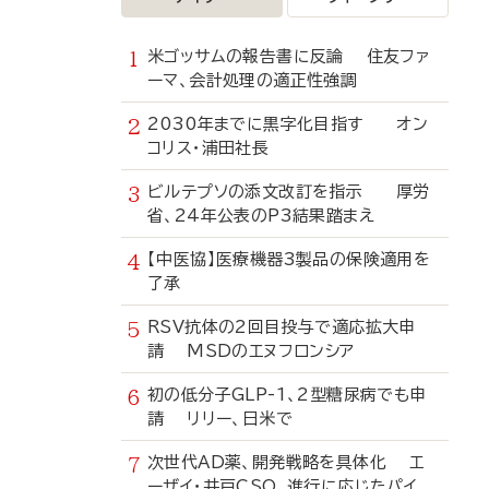
米ゴッサムの報告書に反論 住友ファ
ーマ、会計処理の適正性強調
2030年までに黒字化目指す オン
コリス・浦田社長
ビルテプソの添文改訂を指示 厚労
省、24年公表のP3結果踏まえ
【中医協】医療機器3製品の保険適用を
了承
RSV抗体の2回目投与で適応拡大申
請 MSDのエヌフロンシア
初の低分子GLP-1、2型糖尿病でも申
請 リリー、日米で
次世代AD薬、開発戦略を具体化 エ
ーザイ・井戸CSO、進行に応じたパイ