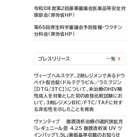
令和8年度第2回薬事審議会医薬品等安全対
策部会（厚労省HP）
第66回厚生科学審議会予防接種・ワクチン
分科会（厚労省HP）
プレスリリース
一覧
ヴィーブヘルスケア、2剤レジメンであるドウ
ベイト配合錠（ドルテグラビル／ラミブジン
［DTG/3TC］）について、未治療のHIV陽
性成人を対象とした初の直接比較試験にお
いて、3剤レジメンBIC/FTC/TAFに対す
る非劣性を示したことを発表
ヴァンティブ 腹膜透析治療の選択肢拡充
「レギュニール® 4.25 腹膜透析液 UV ツ
インバッグ1.5L」薬価基準収載のお知らせ