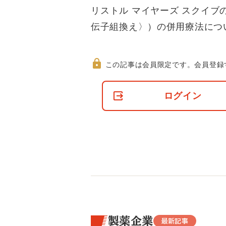
リストル マイヤーズ スクイブ
伝子組換え〉）の併用療法につ
この記事は会員限定です。
会員登録
非
会
ログイン
員
の
閲
覧
制
限
に
つ
い
て
製薬企業
最新記事