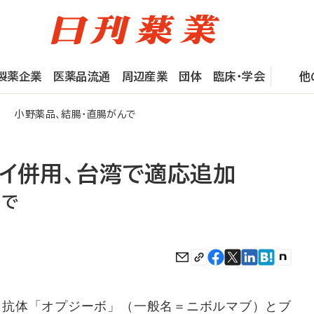
製薬企業
医薬品流通
周辺産業
団体
臨床・学会
他
加 小野薬品、結腸・直腸がんで
ボイ併用、台湾で適応追加
んで
-1抗体「オプジーボ」（一般名＝ニボルマブ）とブ