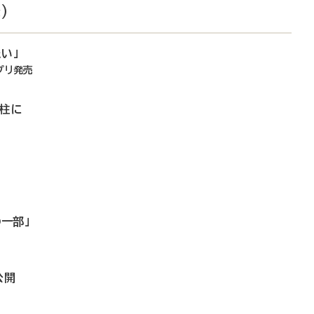
）
い」
プリ発売
く柱に
一部」
公開