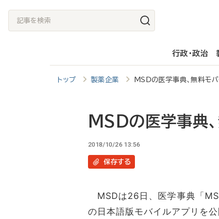
メ
記
イ
事
ン
を
行政・政治
コ
検
ン
索
トップ
製薬企業
MSDの医学事典、無料モバ
テ
ン
ツ
MSDの医学事典
に
2018/10/26 13:56
移
保存
する
動
MSDは26日、医学事典「M
の日本語版モバイルアプリを公