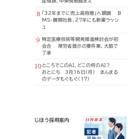
産情課、中東情勢踏まえ
「32年までに売上高倍増」へ順調 B
MS・勝間社長、27年にも新薬ラッシ
ュ
特定医療技術等開発推進検討会が初
会合 厚労省提示の要件案、大筋で
了承
ところでこのAI、どこの何のAI？
おとにち 3月16日（月） まんまる
のデータもぐもぐ（17）
寄
稿
じほう採用案内