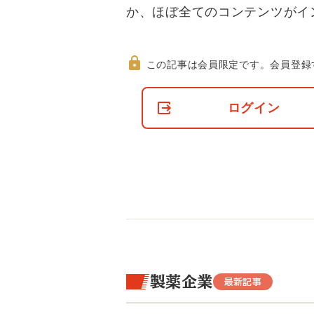
か、ほぼ全てのコンテンツがイ
この記事は会員限定です。
会員登録
非
会
ログイン
員
の
閲
覧
制
限
に
つ
い
て
製薬企業
最新記事