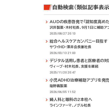
自動検索（類似記事表示
AUDの疾患啓発で「認知度高めた
沢井製薬・木村社長、9月1日に補助ア
2025/08/27 20:13
総合ヘルスケアカンパニー目指す
サワイHD・澤井会長兼社長
2026/03/13 21:03
デジタル活用し患者と医療者の対
ヴィーブ・村木社長、支援を継続
2025/11/20 20:47
小児ADHD治療補助アプリを発
塩野義製薬
2026/06/05 11:52
婦人科と眼科の2本柱へ
ラインファーマ、ノグル社長