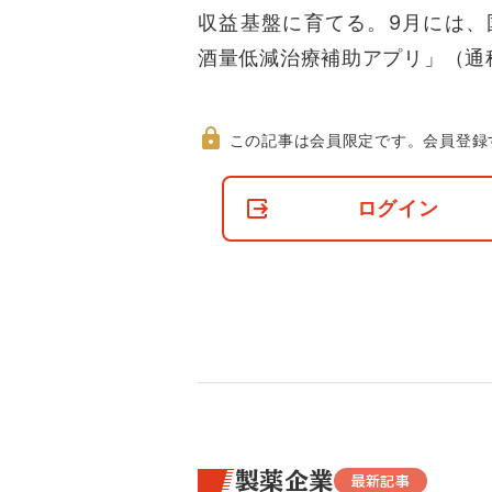
収益基盤に育てる。9月には、国内
酒量低減治療補助アプリ」（通
この記事は会員限定です。
会員登録
非
会
ログイン
員
の
閲
覧
制
限
に
つ
い
て
製薬企業
最新記事