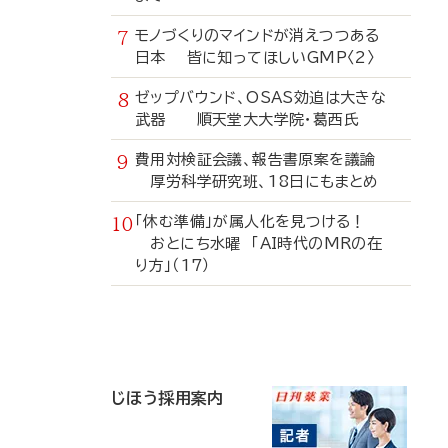
モノづくりのマインドが消えつつある
日本 皆に知ってほしいGMP〈2〉
ゼップバウンド、OSAS効追は大きな
武器 順天堂大大学院・葛西氏
費用対検証会議、報告書原案を議論
厚労科学研究班、18日にもまとめ
「休む準備」が属人化を見つける！
おとにち水曜 「AI時代のMRの在
り方」（17）
寄
稿
じほう採用案内