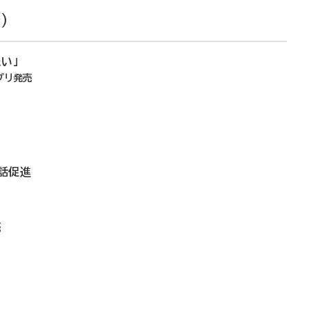
）
い」
プリ発売
話促進
売