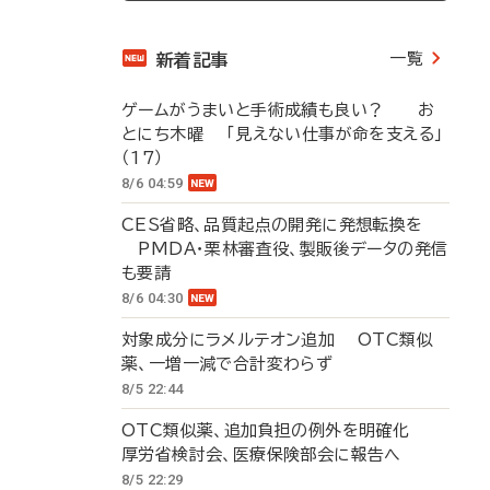
一覧
新着記事
ゲームがうまいと手術成績も良い？ お
とにち木曜 「見えない仕事が命を支える」
（17）
8/6 04:59
CES省略、品質起点の開発に発想転換を
PMDA・栗林審査役、製販後データの発信
も要請
8/6 04:30
対象成分にラメルテオン追加 OTC類似
薬、一増一減で合計変わらず
8/5 22:44
OTC類似薬、追加負担の例外を明確化
厚労省検討会、医療保険部会に報告へ
8/5 22:29