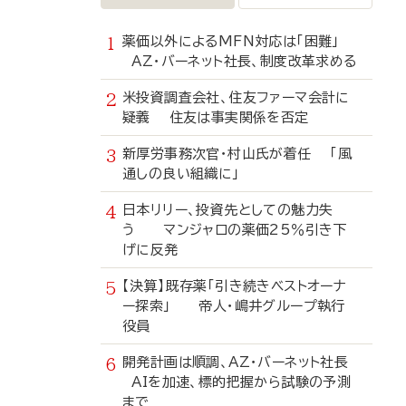
薬価以外によるMFN対応は「困難」
AZ・バーネット社長、制度改革求める
米投資調査会社、住友ファーマ会計に
疑義 住友は事実関係を否定
新厚労事務次官・村山氏が着任 「風
通しの良い組織に」
日本リリー、投資先としての魅力失
う マンジャロの薬価25％引き下
げに反発
【決算】既存薬「引き続きベストオーナ
ー探索」 帝人・嶋井グループ執行
役員
開発計画は順調、AZ・バーネット社長
AIを加速、標的把握から試験の予測
まで