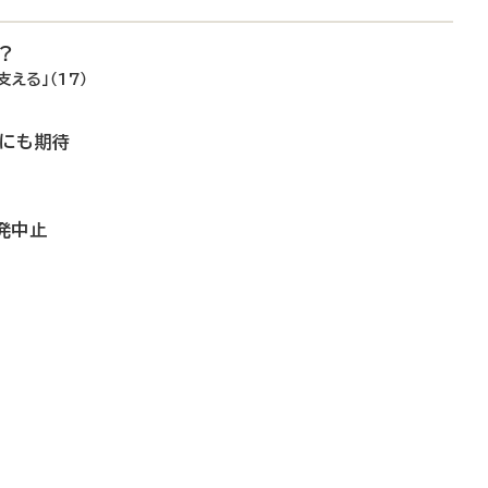
？
える」（17）
善にも期待
発中止