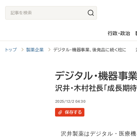
メ
記
イ
事
ン
を
行政・政治
コ
検
ン
索
トップ
製薬企業
デジタル・機器事業、後発品に続く柱に 沢
テ
ン
ツ
デジタル・機器事
に
沢井・木村社長「成長期
移
2025/12/2 04:30
動
保存
する
沢井製薬はデジタル・医療機