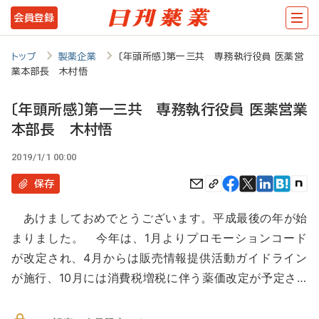
メ
会員登録
イ
ン
トップ
製薬企業
〔年頭所感〕第一三共 専務執行役員 医薬営
業本部長 木村悟
コ
ン
〔年頭所感〕第一三共 専務執行役員 医薬営業
テ
本部長 木村悟
ン
2019/1/1 00:00
ツ
保存
に
移
あけましておめでとうございます。平成最後の年が始
まりました。 今年は、1月よりプロモーションコード
動
が改定され、4月からは販売情報提供活動ガイドライン
が施行、10月には消費税増税に伴う薬価改定が予定さ…