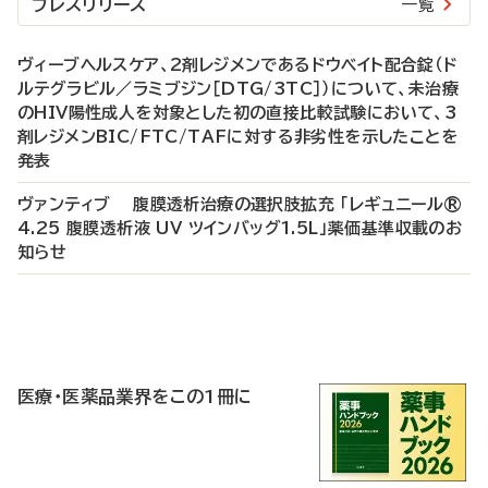
プレスリリース
一覧
ヴィーブヘルスケア、2剤レジメンであるドウベイト配合錠（ド
ルテグラビル／ラミブジン［DTG/3TC］）について、未治療
のHIV陽性成人を対象とした初の直接比較試験において、3
剤レジメンBIC/FTC/TAFに対する非劣性を示したことを
発表
ヴァンティブ 腹膜透析治療の選択肢拡充 「レギュニール®
4.25 腹膜透析液 UV ツインバッグ1.5L」薬価基準収載のお
知らせ
P
R
医療・医薬品業界をこの1冊に