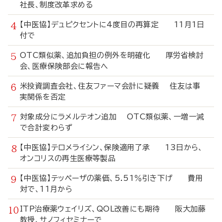
社長、制度改革求める
【中医協】デュピクセントに4度目の再算定 11月1日
付で
OTC類似薬、追加負担の例外を明確化 厚労省検討
会、医療保険部会に報告へ
米投資調査会社、住友ファーマ会計に疑義 住友は事
実関係を否定
対象成分にラメルテオン追加 OTC類似薬、一増一減
で合計変わらず
【中医協】テロメライシン、保険適用了承 13日から、
オンコリスの再生医療等製品
【中医協】テッペーザの薬価、5.51％引き下げ 費用
対で、11月から
ITP治療薬ウェイリズ、QOL改善にも期待 阪大加藤
教授、サノフィセミナーで