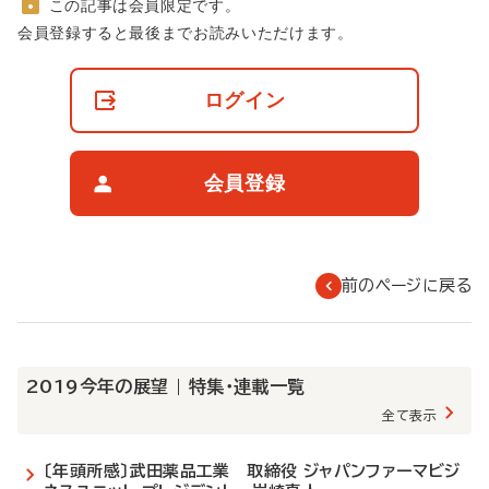
この記事は会員限定です。
非
会員登録すると最後までお読みいただけます。
会
員
の
ログイン
閲
覧
制
限
会員登録
に
つ
い
て
前のページに戻る
2019今年の展望 | 特集・連載一覧
全て表示
〔年頭所感〕武田薬品工業 取締役 ジャパンファーマビジ