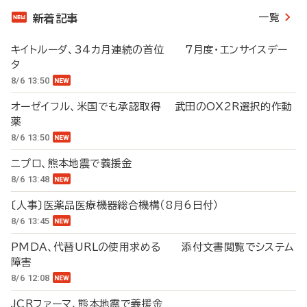
一覧
新着記事
キイトルーダ、34カ月連続の首位 7月度・エンサイスデー
タ
8/6 13:50
オーゼイフル、米国でも承認取得 武田のOX2R選択的作動
薬
8/6 13:50
ニプロ、熊本地震で義援金
8/6 13:48
〔人事〕医薬品医療機器総合機構（8月6日付）
8/6 13:45
PMDA、代替URLの使用求める 添付文書閲覧でシステム
障害
8/6 12:08
JCRファーマ、熊本地震で義援金