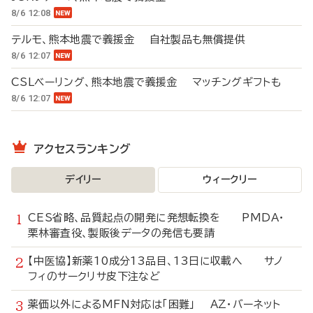
8/6 12:08
テルモ、熊本地震で義援金 自社製品も無償提供
8/6 12:07
CSLベーリング、熊本地震で義援金 マッチングギフトも
8/6 12:07
アクセスランキング
デイリー
ウィークリー
CES省略、品質起点の開発に発想転換を PMDA・
栗林審査役、製販後データの発信も要請
【中医協】新薬10成分13品目、13日に収載へ サノ
フィのサークリサ皮下注など
薬価以外によるMFN対応は「困難」 AZ・バーネット