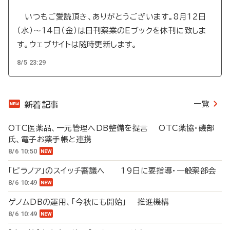
いつもご愛読頂き、ありがとうございます。8月12日
（水）～14日（金）は日刊薬業のEブックを休刊に致しま
す。ウェブサイトは随時更新します。
8/5 23:29
一覧
新着記事
OTC医薬品、一元管理へDB整備を提言 OTC薬協・磯部
氏、電子お薬手帳と連携
8/6 10:50
「ビラノア」のスイッチ審議へ 19日に要指導・一般薬部会
8/6 10:49
ゲノムDBの運用、「今秋にも開始」 推進機構
8/6 10:49