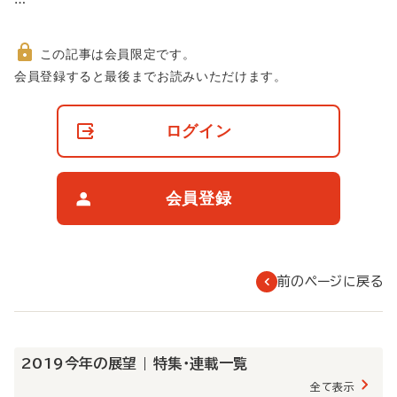
この記事は会員限定です。
非
会員登録すると最後までお読みいただけます。
会
員
の
ログイン
閲
覧
制
限
会員登録
に
つ
い
て
前のページに戻る
2019今年の展望 | 特集・連載一覧
全て表示