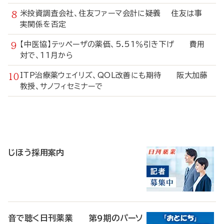
米投資調査会社、住友ファーマ会計に疑義 住友は事
実関係を否定
【中医協】テッペーザの薬価、5.51％引き下げ 費用
対で、11月から
ITP治療薬ウェイリズ、QOL改善にも期待 阪大加藤
教授、サノフィセミナーで
寄
稿
じほう採用案内
音で聴く日刊薬業 第9期のパーソ