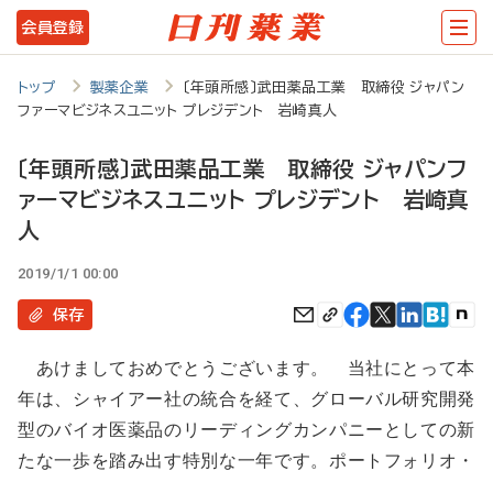
メ
会員登録
イ
ン
トップ
製薬企業
〔年頭所感〕武田薬品工業 取締役 ジャパン
ファーマビジネスユニット プレジデント 岩崎真人
コ
ン
〔年頭所感〕武田薬品工業 取締役 ジャパンフ
テ
ァーマビジネスユニット プレジデント 岩崎真
ン
人
ツ
2019/1/1 00:00
に
保存
移
あけましておめでとうございます。 当社にとって本
動
年は、シャイアー社の統合を経て、グローバル研究開発
型のバイオ医薬品のリーディングカンパニーとしての新
たな一歩を踏み出す特別な一年です。ポートフォリオ・
…