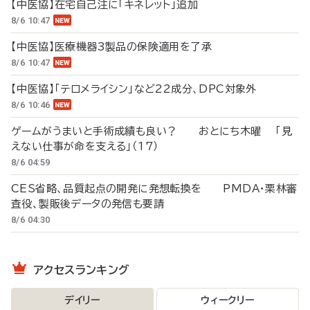
【中医協】在宅自己注に「キネレット」追加
8/6 10:47
【中医協】医療機器3製品の保険適用を了承
8/6 10:47
【中医協】「テロメライシン」など22成分、DPC対象外
8/6 10:46
ゲームがうまいと手術成績も良い？ おとにち木曜 「見
えない仕事が命を支える」（17）
8/6 04:59
CES省略、品質起点の開発に発想転換を PMDA・栗林審
査役、製販後データの発信も要請
8/6 04:30
アクセスランキング
デイリー
ウィークリー