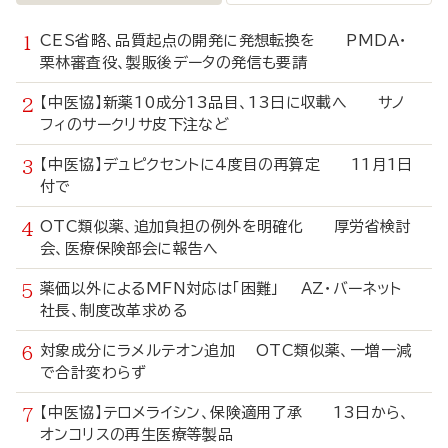
CES省略、品質起点の開発に発想転換を PMDA・
栗林審査役、製販後データの発信も要請
【中医協】新薬10成分13品目、13日に収載へ サノ
フィのサークリサ皮下注など
【中医協】デュピクセントに4度目の再算定 11月1日
付で
OTC類似薬、追加負担の例外を明確化 厚労省検討
会、医療保険部会に報告へ
薬価以外によるMFN対応は「困難」 AZ・バーネット
社長、制度改革求める
対象成分にラメルテオン追加 OTC類似薬、一増一減
で合計変わらず
【中医協】テロメライシン、保険適用了承 13日から、
オンコリスの再生医療等製品