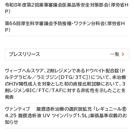
令和8年度第2回薬事審議会医薬品等安全対策部会（厚労省H
P）
第66回厚生科学審議会予防接種・ワクチン分科会（厚労省H
P）
プレスリリース
一覧
ヴィーブヘルスケア、2剤レジメンであるドウベイト配合錠（ド
ルテグラビル／ラミブジン［DTG/3TC］）について、未治療
のHIV陽性成人を対象とした初の直接比較試験において、3
剤レジメンBIC/FTC/TAFに対する非劣性を示したことを
発表
ヴァンティブ 腹膜透析治療の選択肢拡充 「レギュニール®
4.25 腹膜透析液 UV ツインバッグ1.5L」薬価基準収載のお
知らせ