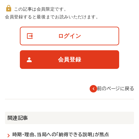
この記事は会員限定です。
非
会員登録すると最後までお読みいただけます。
会
員
の
ログイン
閲
覧
制
限
会員登録
に
つ
い
て
前のページに戻る
関連記事
時期・理由、当局への「納得できる説明」が焦点