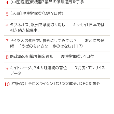
【中医協】医療機器3製品の保険適用を了承
〔人事〕厚生労働省（8月7日付）
タブネオス、欧州で承認取り消し キッセイ「日本では
引き続き協議中」
ドイツ人の働き方、参考にしてみては？ おとにち金
曜 「うぱのちいさな一歩のはなし」（17）
医政局の組織再編を通知 厚生労働省、4日付
キイトルーダ、34カ月連続の首位 7月度・エンサイス
データ
【中医協】「テロメライシン」など22成分、DPC対象外
寄
稿