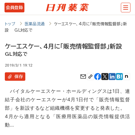
メ
会員登録
イ
ン
トップ
医薬品流通
ケーエスケー、4月に「販売情報監督部」新
設 GL対応で
コ
ン
ケーエスケー、4月に「販売情報監督部」新設
テ
GL対応で
ン
2019/3/1 19:12
ツ
保存
に
バイタルケーエスケー・ホールディングスは1日、連
移
結子会社のケーエスケーが4月1日付で「販売情報監督
動
部」を新設するなど組織機構を変更すると発表した。
4月から適用となる「医療用医薬品の販売情報提供活
動…