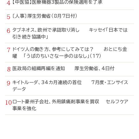
【中医協】医療機器3製品の保険適用を了承
〔人事〕厚生労働省（8月7日付）
タブネオス、欧州で承認取り消し キッセイ「日本では
引き続き協議中」
ドイツ人の働き方、参考にしてみては？ おとにち金
曜 「うぱのちいさな一歩のはなし」（17）
医政局の組織再編を通知 厚生労働省、4日付
キイトルーダ、34カ月連続の首位 7月度・エンサイス
データ
ロート豪州子会社、外用鎮痛剤事業を買収 セルフケア
事業を強化
寄