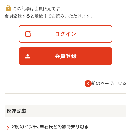
この記事は会員限定です。
非
会員登録すると最後までお読みいただけます。
会
員
の
ログイン
閲
覧
制
限
会員登録
に
つ
い
て
前のページに戻る
関連記事
2度のピンチ、早石氏との縁で乗り切る