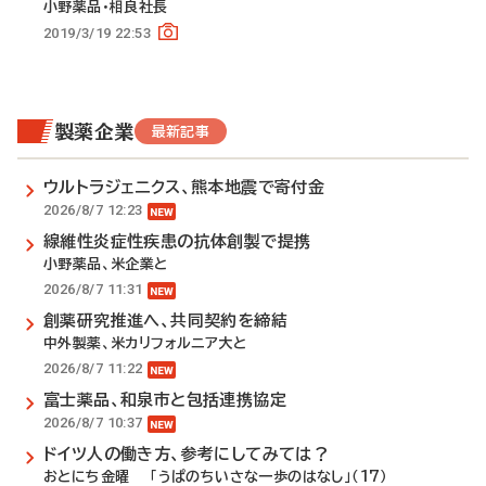
小野薬品・相良社長
2019/3/19 22:53
製薬企業
最新記事
ウルトラジェニクス、熊本地震で寄付金
2026/8/7 12:23
線維性炎症性疾患の抗体創製で提携
小野薬品、米企業と
2026/8/7 11:31
創薬研究推進へ、共同契約を締結
中外製薬、米カリフォルニア大と
2026/8/7 11:22
富士薬品、和泉市と包括連携協定
2026/8/7 10:37
ドイツ人の働き方、参考にしてみては？
おとにち金曜 「うぱのちいさな一歩のはなし」（17）