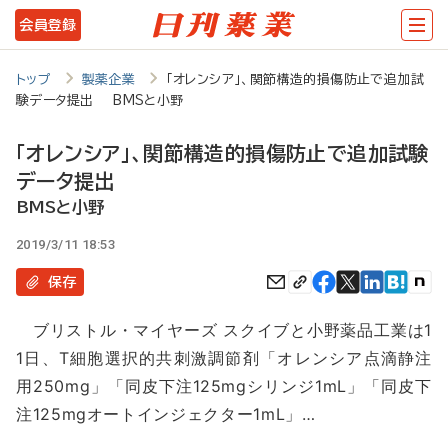
メ
会員登録
イ
ン
トップ
製薬企業
「オレンシア」、関節構造的損傷防止で追加試
験データ提出 BMSと小野
コ
ン
「オレンシア」、関節構造的損傷防止で追加試験
テ
データ提出
ン
BMSと小野
ツ
2019/3/11 18:53
に
保存
移
ブリストル・マイヤーズ スクイブと小野薬品工業は1
動
1日、T細胞選択的共刺激調節剤「オレンシア点滴静注
用250mg」「同皮下注125mgシリンジ1mL」「同皮下
注125mgオートインジェクター1mL」…