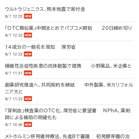
ウルトラジェニクス、熊本地震で寄付金
8/7 12:23
「OTC類似薬」中間まとめでパブコメ開始 20日締め切り
8/7 12:22
14成分の一般名を周知 厚労省
8/7 12:22
線維性炎症性疾患の抗体創製で提携 小野薬品、米企業と
8/7 11:31
創薬研究推進へ、共同契約を締結 中外製薬、米カリフォル
ニア大と
8/7 11:22
「穿刺血」検査薬のOTC化、厚労省に要望書 NPhA、薬剤
師による補助の明確化も
8/7 10:40
メトホルミン併用維持療法、先進Bで審議 初発膠芽腫の治