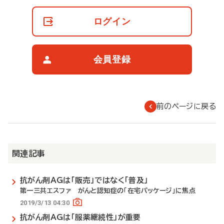
員
の
ログイン
閲
覧
制
限
会員登録
に
つ
い
て
前のページに戻る
関連記事
抗がん剤AGは「販売」ではなく「普及」
第一三共エスファ がんと認知症の「在宅パッケージ」に焦点
2019/3/13 04:30
抗がん剤AGは「服薬継続性」が重要