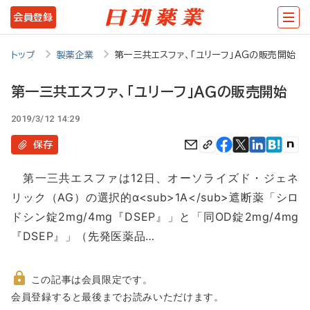
メ
会員登録
イ
ン
トップ
製薬企業
第一三共エスファ、「ユリーフ」AGの販売開始
コ
第一三共エスファ、「ユリーフ」AGの販売開始
ン
2019/3/12 14:29
テ
ン
保存
ツ
第一三共エスファは12日、オーソライズド・ジェネ
に
リック（AG）の選択的α<sub>1A</sub>遮断薬「シロ
移
ドシン錠2mg/4mg『DSEP』」と「同OD錠2mg/4mg
動
『DSEP』」（先発医薬品…
この記事は会員限定です。
非
会員登録すると最後までお読みいただけます。
会