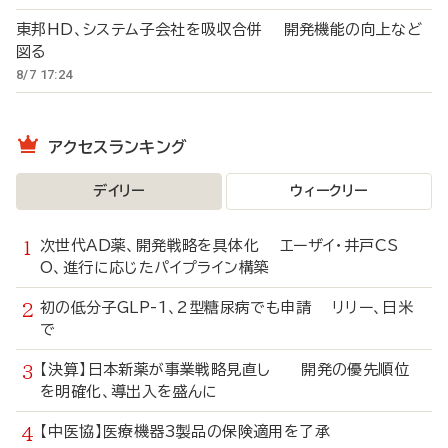
東邦HD、システム子会社を吸収合併 開発機能の向上など
図る
8/7 17:24
アクセスランキング
デイリー
ウィークリー
次世代AD薬、開発戦略を具体化 エーザイ・井戸CS
O、進行に応じたパイプライン構築
初の低分子GLP-1、2型糖尿病でも申請 リリー、日米
で
【決算】日本新薬が事業戦略見直し 開発の優先順位
を明確化、導出入を盛んに
【中医協】医療機器3製品の保険適用を了承