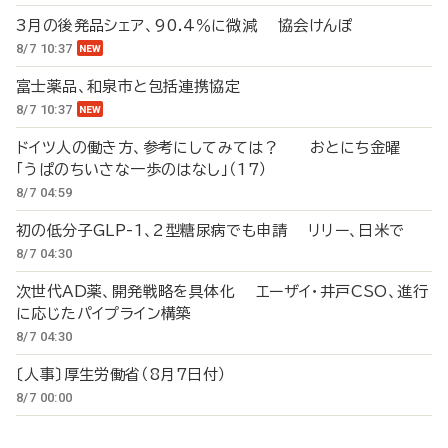
3月の後発品シェア、90.4％に微減 協会けんぽ
8/7 10:37
富士薬品、和泉市と包括連携協定
8/7 10:37
ドイツ人の働き方、参考にしてみては？ おとにち金曜
「うぱのちいさな一歩のはなし」（17）
8/7 04:59
初の低分子GLP-1、2型糖尿病でも申請 リリー、日米で
8/7 04:30
次世代AD薬、開発戦略を具体化 エーザイ・井戸CSO、進行
に応じたパイプライン構築
8/7 04:30
〔人事〕厚生労働省（8月7日付）
8/7 00:00