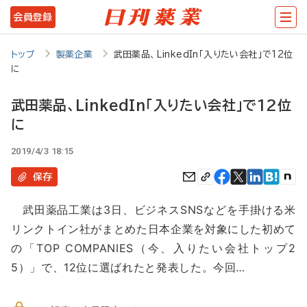
メ
会員登録
イ
ン
トップ
製薬企業
武田薬品、LinkedIn「入りたい会社」で12位
に
コ
ン
武田薬品、LinkedIn「入りたい会社」で12位
テ
に
ン
2019/4/3 18:15
ツ
保存
に
移
武田薬品工業は3日、ビジネスSNSなどを手掛ける米
リンクトイン社がまとめた日本企業を対象にした初めて
動
の「TOP COMPANIES（今、入りたい会社トップ2
5）」で、12位に選ばれたと発表した。今回…