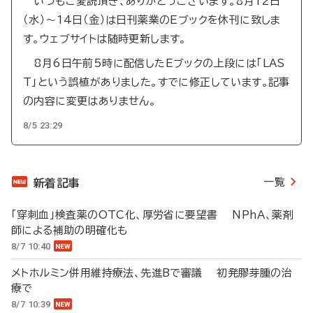
いつもご愛読頂き、ありがとうございます。8月12日
（水）～14日（金）は日刊薬業のEブックを休刊に致しま
す。ウェブサイトは随時更新します。
8月6日午前5時に配信したEブックの上段には「LAS
T」という誤植がありました。すでに修正しています。記事
の内容に変更はありません。
8/5 23:29
一覧
新着記事
「穿刺血」検査薬のOTC化、厚労省に要望書 NPhA、薬剤
師による補助の明確化も
8/7 10:40
メトホルミン併用維持療法、先進Bで審議 初発膠芽腫の治
療で
8/7 10:39