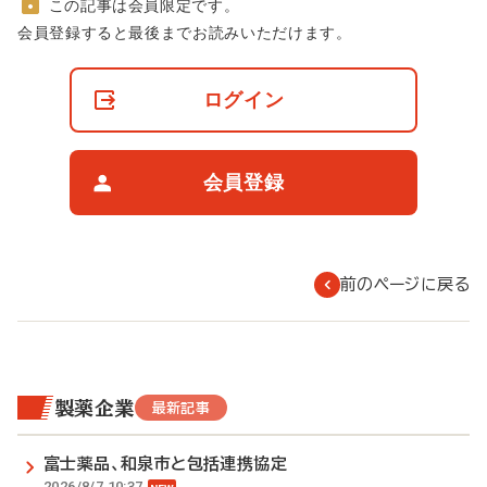
この記事は会員限定です。
非
会員登録すると最後までお読みいただけます。
会
員
の
ログイン
閲
覧
制
限
会員登録
に
つ
い
て
前のページに戻る
製薬企業
最新記事
富士薬品、和泉市と包括連携協定
2026/8/7 10:37