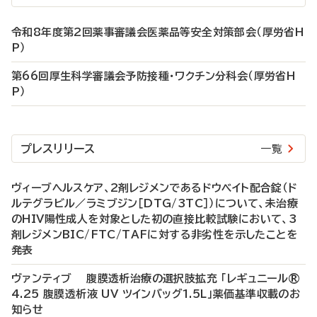
令和8年度第2回薬事審議会医薬品等安全対策部会（厚労省H
P）
第66回厚生科学審議会予防接種・ワクチン分科会（厚労省H
P）
プレスリリース
一覧
ヴィーブヘルスケア、2剤レジメンであるドウベイト配合錠（ド
ルテグラビル／ラミブジン［DTG/3TC］）について、未治療
のHIV陽性成人を対象とした初の直接比較試験において、3
剤レジメンBIC/FTC/TAFに対する非劣性を示したことを
発表
ヴァンティブ 腹膜透析治療の選択肢拡充 「レギュニール®
4.25 腹膜透析液 UV ツインバッグ1.5L」薬価基準収載のお
知らせ