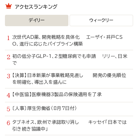
アクセスランキング
デイリー
ウィークリー
次世代AD薬、開発戦略を具体化 エーザイ・井戸CS
O、進行に応じたパイプライン構築
初の低分子GLP-1、2型糖尿病でも申請 リリー、日米
で
【決算】日本新薬が事業戦略見直し 開発の優先順位
を明確化、導出入を盛んに
【中医協】医療機器3製品の保険適用を了承
〔人事〕厚生労働省（8月7日付）
タブネオス、欧州で承認取り消し キッセイ「日本では
引き続き協議中」