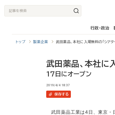
メ
記
イ
事
ン
を
行政・政治
コ
検
ン
索
トップ
製薬企業
武田薬品、本社に入場無料の「シアタ
テ
ン
ツ
武田薬品、本社に入
に
17日にオープン
移
2019/4/4 18:37
動
保存
する
武田薬品工業は4日、東京・日