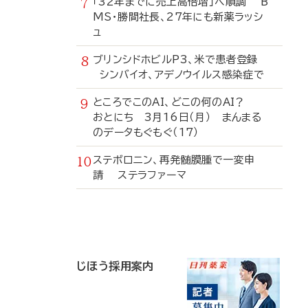
「32年までに売上高倍増」へ順調 B
MS・勝間社長、27年にも新薬ラッシ
ュ
ブリンシドホビルP3、米で患者登録
シンバイオ、アデノウイルス感染症で
ところでこのAI、どこの何のAI？
おとにち 3月16日（月） まんまる
のデータもぐもぐ（17）
ステボロニン、再発髄膜腫で一変申
請 ステラファーマ
寄
稿
じほう採用案内