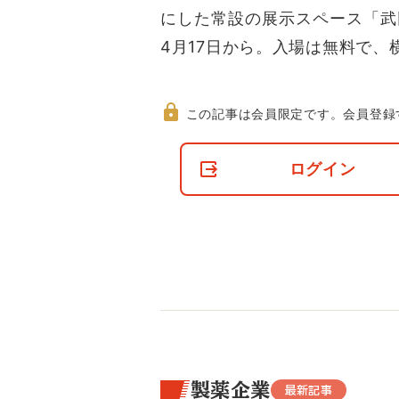
にした常設の展示スペース「武
4月17日から。入場は無料で、
この記事は会員限定です。
会員登録
非
会
ログイン
員
の
閲
覧
制
限
に
つ
い
て
製薬企業
最新記事