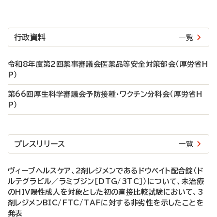
行政資料
一覧
令和8年度第2回薬事審議会医薬品等安全対策部会（厚労省H
P）
第66回厚生科学審議会予防接種・ワクチン分科会（厚労省H
P）
プレスリリース
一覧
ヴィーブヘルスケア、2剤レジメンであるドウベイト配合錠（ド
ルテグラビル／ラミブジン［DTG/3TC］）について、未治療
のHIV陽性成人を対象とした初の直接比較試験において、3
剤レジメンBIC/FTC/TAFに対する非劣性を示したことを
発表