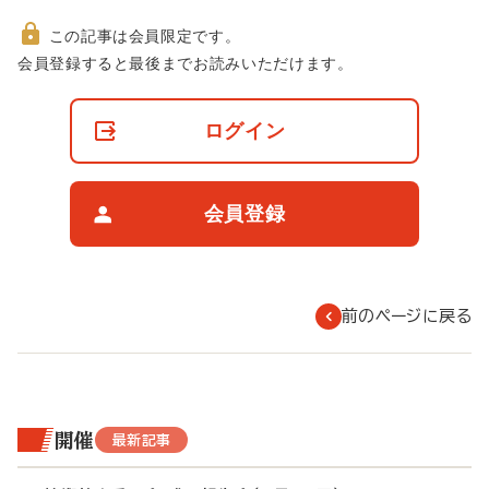
この記事は会員限定です。
非
会員登録すると最後までお読みいただけます。
会
員
の
ログイン
閲
覧
制
限
会員登録
に
つ
い
て
前のページに戻る
開催
最新記事