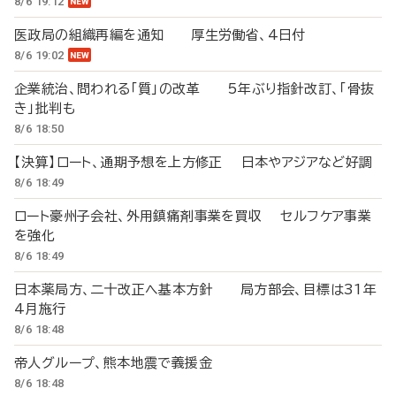
8/6 19:12
医政局の組織再編を通知 厚生労働省、4日付
8/6 19:02
企業統治、問われる「質」の改革 5年ぶり指針改訂、「骨抜
き」批判も
8/6 18:50
【決算】ロート、通期予想を上方修正 日本やアジアなど好調
8/6 18:49
ロート豪州子会社、外用鎮痛剤事業を買収 セルフケア事業
を強化
8/6 18:49
日本薬局方、二十改正へ基本方針 局方部会、目標は31年
4月施行
8/6 18:48
帝人グループ、熊本地震で義援金
8/6 18:48