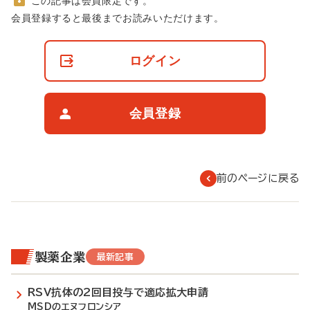
この記事は会員限定です。
非
会員登録すると最後までお読みいただけます。
会
員
の
ログイン
閲
覧
制
限
会員登録
に
つ
い
て
前のページに戻る
製薬企業
最新記事
RSV抗体の2回目投与で適応拡大申請
MSDのエヌフロンシア