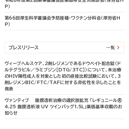
令和8年度第2回薬事審議会医薬品等安全対策部会（厚労省H
P）
第66回厚生科学審議会予防接種・ワクチン分科会（厚労省H
P）
プレスリリース
一覧
ヴィーブヘルスケア、2剤レジメンであるドウベイト配合錠（ド
ルテグラビル／ラミブジン［DTG/3TC］）について、未治療
のHIV陽性成人を対象とした初の直接比較試験において、3
剤レジメンBIC/FTC/TAFに対する非劣性を示したことを
発表
ヴァンティブ 腹膜透析治療の選択肢拡充 「レギュニール®
4.25 腹膜透析液 UV ツインバッグ1.5L」薬価基準収載のお
知らせ