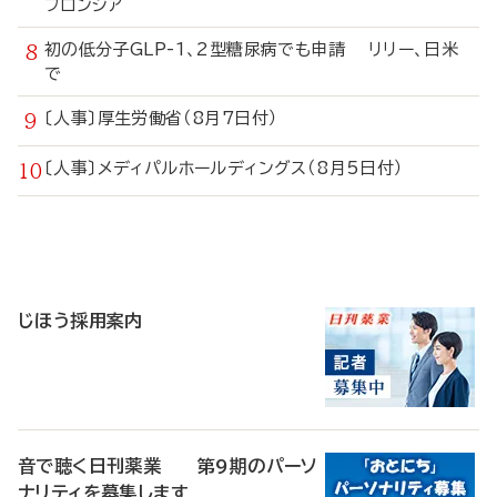
フロンシア
初の低分子GLP-1、2型糖尿病でも申請 リリー、日米
で
〔人事〕厚生労働省（8月7日付）
〔人事〕メディパルホールディングス（8月5日付）
寄
稿
じほう採用案内
音で聴く日刊薬業 第9期のパーソ
ナリティを募集します