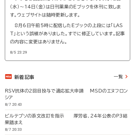
（水）～14日（金）は日刊薬業のEブックを休刊に致しま
す。ウェブサイトは随時更新します。
8月6日午前5時に配信したEブックの上段には「LAS
T」という誤植がありました。すでに修正しています。記事
の内容に変更はありません。
8/5 23:29
一覧
新着記事
RSV抗体の2回目投与で適応拡大申請 MSDのエヌフロン
シア
8/7 20:43
ビルテプソの添文改訂を指示 厚労省、24年公表のP3結
果踏まえ
8/7 20:33