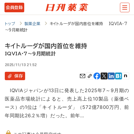
メ
会員登録
イ
ン
トップ
製薬企業
キイトルーダが国内首位を維持 IQVIA・7
～9月期統計
コ
ン
キイトルーダが国内首位を維持
テ
IQVIA・7～9月期統計
ン
2025/11/13 21:52
ツ
保存
に
IQVIAジャパンが13日に発表した2025年7～9月期の
移
医薬品市場統計によると、売上高上位10製品（薬価ベ
動
ース）の1位は「キイトルーダ」（572億7800万円、前
年同期比26.2％増）だった。前年…