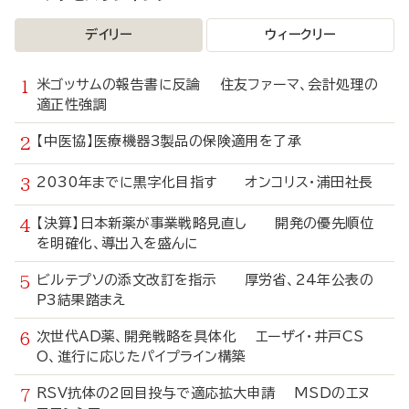
デイリー
ウィークリー
米ゴッサムの報告書に反論 住友ファーマ、会計処理の
適正性強調
【中医協】医療機器3製品の保険適用を了承
2030年までに黒字化目指す オンコリス・浦田社長
【決算】日本新薬が事業戦略見直し 開発の優先順位
を明確化、導出入を盛んに
ビルテプソの添文改訂を指示 厚労省、24年公表の
P3結果踏まえ
次世代AD薬、開発戦略を具体化 エーザイ・井戸CS
O、進行に応じたパイプライン構築
RSV抗体の2回目投与で適応拡大申請 MSDのエヌ