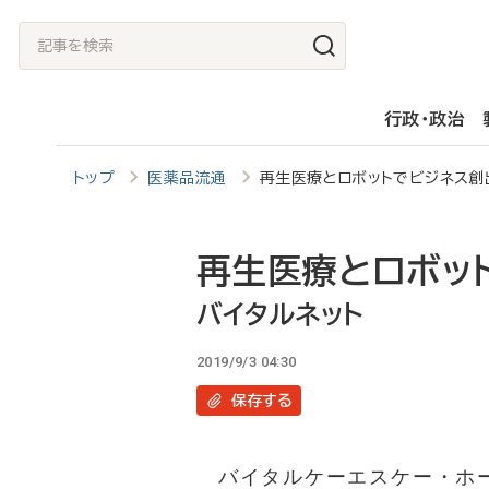
メ
記
イ
事
ン
を
行政・政治
コ
検
ン
索
トップ
医薬品流通
再生医療とロボットでビジネス
テ
ン
ツ
再生医療とロボッ
に
バイタルネット
移
2019/9/3 04:30
動
保存
する
バイタルケーエスケー・ホー