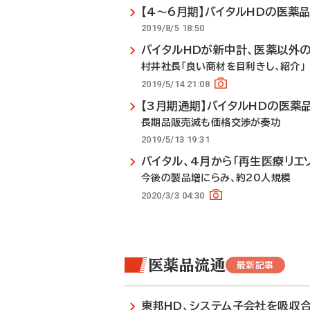
【4～6月期】バイタルHDの医薬品
2019/8/5 18:50
バイタルHDが新中計、医薬以外の
村井社長「良い商材を目利きし、紹介」
2019/5/14 21:08
【3月期通期】バイタルHDの医薬
長期品販売減も価格交渉が奏功
2019/5/13 19:31
バイタル、4月から「再生医療リエ
今後の製品増にらみ、約20人規模
2020/3/3 04:30
医薬品流通
最新記事
東邦HD、システム子会社を吸収