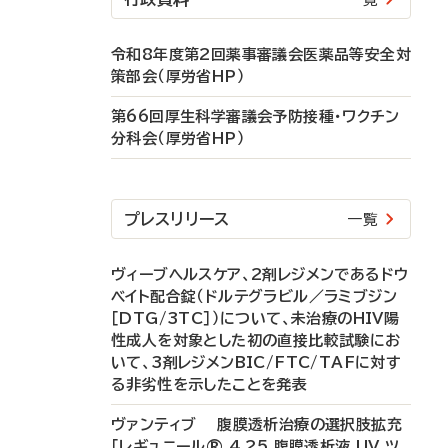
令和8年度第2回薬事審議会医薬品等安全対
策部会（厚労省HP）
第66回厚生科学審議会予防接種・ワクチン
分科会（厚労省HP）
プレスリリース
一覧
ヴィーブヘルスケア、2剤レジメンであるドウ
ベイト配合錠（ドルテグラビル／ラミブジン
［DTG/3TC］）について、未治療のHIV陽
性成人を対象とした初の直接比較試験にお
いて、3剤レジメンBIC/FTC/TAFに対す
る非劣性を示したことを発表
ヴァンティブ 腹膜透析治療の選択肢拡充
「レギュニール® 4.25 腹膜透析液 UV ツ