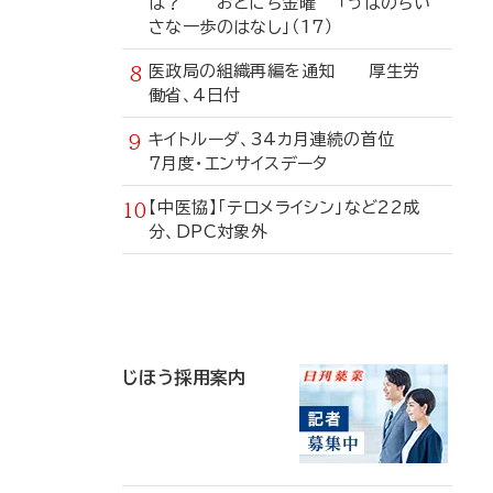
は？ おとにち金曜 「うぱのちい
さな一歩のはなし」（17）
医政局の組織再編を通知 厚生労
働省、4日付
キイトルーダ、34カ月連続の首位
7月度・エンサイスデータ
【中医協】「テロメライシン」など22成
分、DPC対象外
寄
稿
じほう採用案内