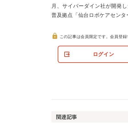
月、サイバーダイン社が開発し
普及拠点「仙台ロボケアセンタ
この記事は会員限定です。
会員登録
非
会
ログイン
員
の
閲
覧
制
限
に
つ
い
て
関連記事