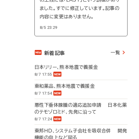
ました。すでに修正しています。記事の
内容に変更はありません。
8/5 23:29
一覧
新着記事
日本リリー、熊本地震で義援金
8/7 17:55
東和薬品、熊本地震で義援金
8/7 17:54
悪性下垂体腺腫の適応追加申請 日本化薬
のテモゾロミド、先発に沿って
8/7 17:24
東邦HD、システム子会社を吸収合併 開発
機能の向上など図る