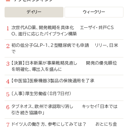
デイリー
ウィークリー
次世代AD薬、開発戦略を具体化 エーザイ・井戸CS
O、進行に応じたパイプライン構築
初の低分子GLP-1、2型糖尿病でも申請 リリー、日米
で
【決算】日本新薬が事業戦略見直し 開発の優先順位
を明確化、導出入を盛んに
【中医協】医療機器3製品の保険適用を了承
〔人事〕厚生労働省（8月7日付）
タブネオス、欧州で承認取り消し キッセイ「日本では
引き続き協議中」
ドイツ人の働き方、参考にしてみては？ おとにち金