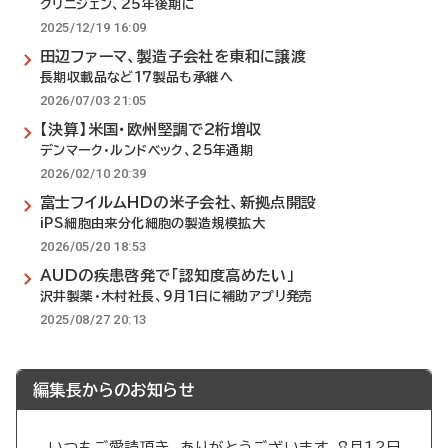
クリニジェン、25年後期に
2025/12/19 16:09
田辺ファーマ、製造子会社を東和に譲渡
長期収載品など17製品も承継へ
2026/07/03 21:05
【決算】米国・欧州堅調で2桁増収
デンマーク・ルンドベック、25年通期
2026/02/10 20:39
富士フイルムHDの米子会社、新拠点開設
iPS細胞由来分化細胞の製造規模拡大
2026/05/20 18:53
AUDの疾患啓発で「認知度高めたい」
沢井製薬・木村社長、9月1日に補助アプリ発売
2025/08/27 20:13
編集長からのお知らせ
いつもご愛読頂き、ありがとうございます。8月12日