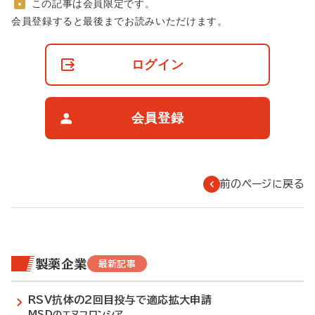
この記事は会員限定です。
非
会員登録すると最後までお読みいただけます。
会
員
の
ログイン
閲
覧
制
限
会員登録
に
つ
い
て
前のページに戻る
製薬企業
最新記事
RSV抗体の2回目投与で適応拡大申請
MSDのエヌフロンシア