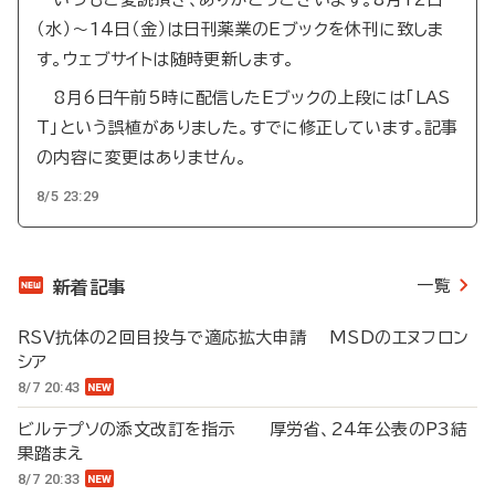
（水）～14日（金）は日刊薬業のEブックを休刊に致しま
す。ウェブサイトは随時更新します。
8月6日午前5時に配信したEブックの上段には「LAS
T」という誤植がありました。すでに修正しています。記事
の内容に変更はありません。
8/5 23:29
一覧
新着記事
RSV抗体の2回目投与で適応拡大申請 MSDのエヌフロン
シア
8/7 20:43
ビルテプソの添文改訂を指示 厚労省、24年公表のP3結
果踏まえ
8/7 20:33