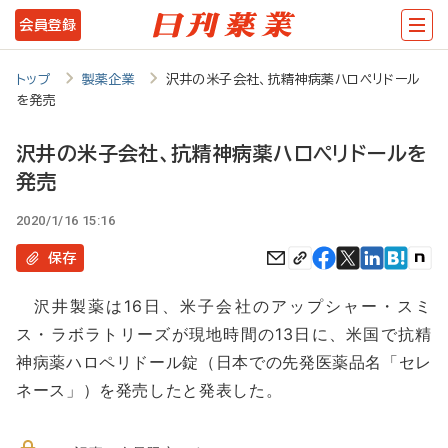
メ
会員登録
イ
ン
トップ
製薬企業
沢井の米子会社、抗精神病薬ハロペリドール
を発売
コ
ン
沢井の米子会社、抗精神病薬ハロペリドールを
テ
発売
ン
2020/1/16 15:16
ツ
保存
に
移
沢井製薬は16日、米子会社のアップシャー・スミ
ス・ラボラトリーズが現地時間の13日に、米国で抗精
動
神病薬ハロペリドール錠（日本での先発医薬品名「セレ
ネース」）を発売したと発表した。