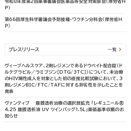
令和8年度第2回薬事審議会医薬品等安全対策部会（厚労省H
P）
第66回厚生科学審議会予防接種・ワクチン分科会（厚労省H
P）
プレスリリース
一覧
ヴィーブヘルスケア、2剤レジメンであるドウベイト配合錠（ド
ルテグラビル／ラミブジン［DTG/3TC］）について、未治療
のHIV陽性成人を対象とした初の直接比較試験において、3
剤レジメンBIC/FTC/TAFに対する非劣性を示したことを
発表
ヴァンティブ 腹膜透析治療の選択肢拡充 「レギュニール®
4.25 腹膜透析液 UV ツインバッグ1.5L」薬価基準収載のお
知らせ