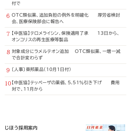
付で
OTC類似薬、追加負担の例外を明確化 厚労省検討
会、医療保険部会に報告へ
【中医協】テロメライシン、保険適用了承 13日から、
オンコリスの再生医療等製品
対象成分にラメルテオン追加 OTC類似薬、一増一減
で合計変わらず
〔人事〕東邦薬品（10月1日付）
【中医協】テッペーザの薬価、5.51％引き下げ 費用
対で、11月から
寄
稿
じほう採用案内