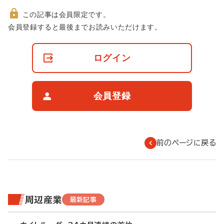
この記事は会員限定です。
非
会員登録すると最後までお読みいただけます。
会
員
の
ログイン
閲
覧
制
限
会員登録
に
つ
い
て
前のページに戻る
周辺産業
最新記事