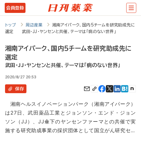
メ
会員登録
イ
ン
トップ
周辺産業
湘南アイパーク、国内5チームを研究助成先に
選定 武田・JJ・ヤンセンと共催、テーマは「病のない世界」
コ
ン
湘南アイパーク、国内5チームを研究助成先に
テ
選定
ン
武田・JJ・ヤンセンと共催、テーマは「病のない世界」
ツ
2020/8/27 20:53
に
保存
移
湘南ヘルスイノベーションパーク（湘南アイパーク）
動
は27日、武田薬品工業とジョンソン・エンド・ジョン
ソン（JJ）、JJ傘下のヤンセンファーマとの共催で実
施する研究助成事業の採択団体として国立がん研究セ…