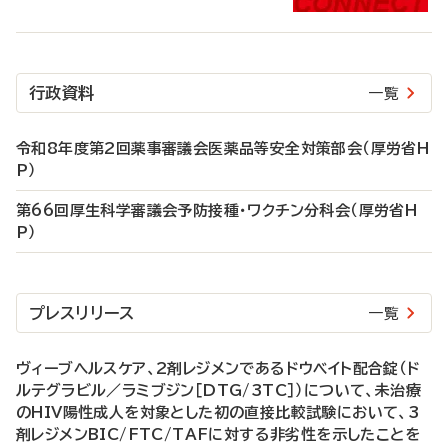
行政資料
一覧
令和8年度第2回薬事審議会医薬品等安全対策部会（厚労省H
P）
第66回厚生科学審議会予防接種・ワクチン分科会（厚労省H
P）
プレスリリース
一覧
ヴィーブヘルスケア、2剤レジメンであるドウベイト配合錠（ド
ルテグラビル／ラミブジン［DTG/3TC］）について、未治療
のHIV陽性成人を対象とした初の直接比較試験において、3
剤レジメンBIC/FTC/TAFに対する非劣性を示したことを