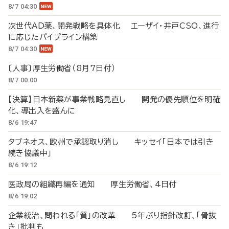
8/7 04:30
次世代AD薬、開発戦略を具体化 エーザイ・井戸CSO、進行
に応じたパイプライン構築
8/7 04:30
〔人事〕厚生労働省（8月7日付）
8/7 00:00
【決算】日本新薬が事業戦略見直し 開発の優先順位を明確
化、導出入を盛んに
8/6 19:47
タブネオス、欧州で承認取り消し キッセイ「日本では引き
続き協議中」
8/6 19:12
医政局の組織再編を通知 厚生労働省、4日付
8/6 19:02
企業統治、問われる「質」の改革 5年ぶり指針改訂、「骨抜
き」批判も