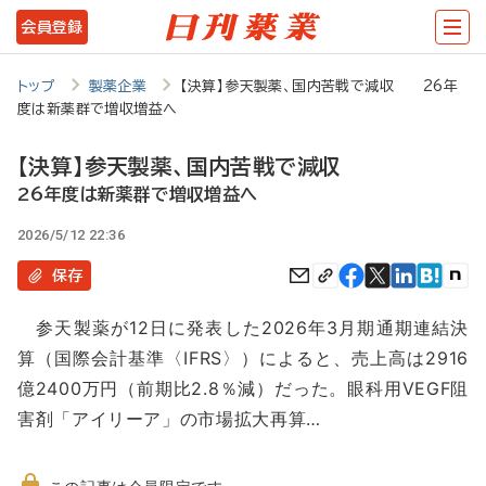
メ
会員登録
イ
ン
トップ
製薬企業
【決算】参天製薬、国内苦戦で減収 26年
度は新薬群で増収増益へ
コ
ン
【決算】参天製薬、国内苦戦で減収
テ
26年度は新薬群で増収増益へ
ン
2026/5/12 22:36
ツ
保存
に
参天製薬が12日に発表した2026年3月期通期連結決
移
算（国際会計基準〈IFRS〉）によると、売上高は2916
動
億2400万円（前期比2.8％減）だった。眼科用VEGF阻
害剤「アイリーア」の市場拡大再算…