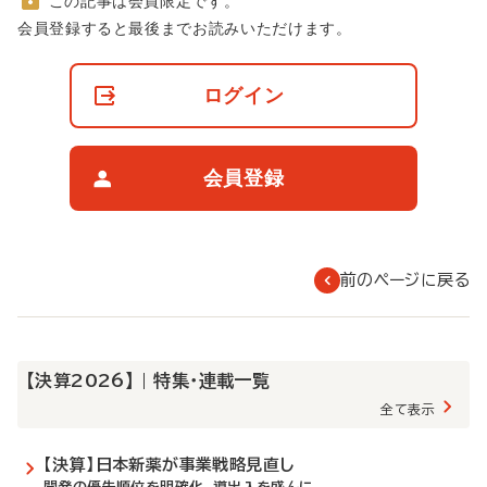
この記事は会員限定です。
非
会員登録すると最後までお読みいただけます。
会
員
の
ログイン
閲
覧
制
限
会員登録
に
つ
い
て
前のページに戻る
【決算2026】 | 特集・連載一覧
全て表示
【決算】日本新薬が事業戦略見直し