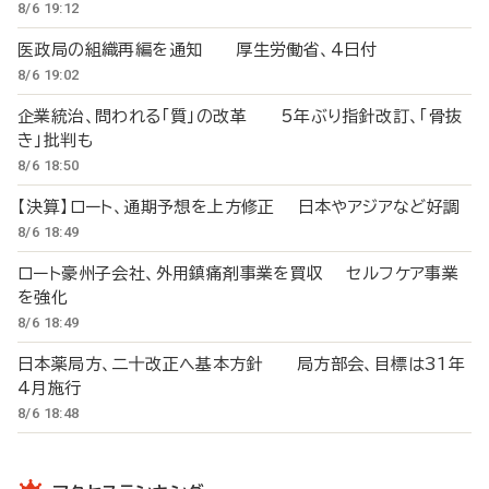
8/6 19:12
医政局の組織再編を通知 厚生労働省、4日付
8/6 19:02
企業統治、問われる「質」の改革 5年ぶり指針改訂、「骨抜
き」批判も
8/6 18:50
【決算】ロート、通期予想を上方修正 日本やアジアなど好調
8/6 18:49
ロート豪州子会社、外用鎮痛剤事業を買収 セルフケア事業
を強化
8/6 18:49
日本薬局方、二十改正へ基本方針 局方部会、目標は31年
4月施行
8/6 18:48