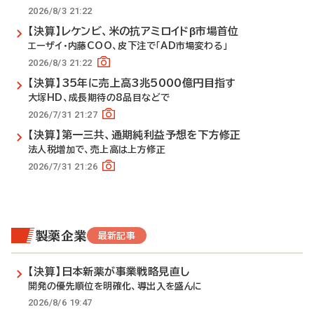
2026/8/3 21:22
【決算】レケンビ、米の抗アミロイドβ市場首位
エーザイ・内藤COO、皮下注で「AD市場変わる」
2026/8/3 21:22
【決算】35年に売上高3兆5000億円目指す
大塚HD、成長期待の8品目などで
2026/7/31 21:27
【決算】第一三共、通期純利益予想を下方修正
法人税増加で、売上高は上方修正
2026/7/31 21:26
製薬企業
最新記事
【決算】日本新薬が事業戦略見直し
開発の優先順位を明確化、導出入を盛んに
2026/8/6 19:47