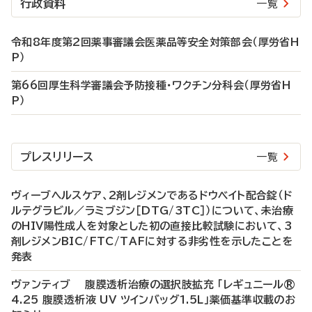
行政資料
一覧
令和8年度第2回薬事審議会医薬品等安全対策部会（厚労省H
P）
第66回厚生科学審議会予防接種・ワクチン分科会（厚労省H
P）
プレスリリース
一覧
ヴィーブヘルスケア、2剤レジメンであるドウベイト配合錠（ド
ルテグラビル／ラミブジン［DTG/3TC］）について、未治療
のHIV陽性成人を対象とした初の直接比較試験において、3
剤レジメンBIC/FTC/TAFに対する非劣性を示したことを
発表
ヴァンティブ 腹膜透析治療の選択肢拡充 「レギュニール®
4.25 腹膜透析液 UV ツインバッグ1.5L」薬価基準収載のお