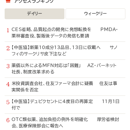
アクセスランキング
デイリー
ウィークリー
CES省略、品質起点の開発に発想転換を PMDA・
栗林審査役、製販後データの発信も要請
【中医協】新薬10成分13品目、13日に収載へ サノ
フィのサークリサ皮下注など
薬価以外によるMFN対応は「困難」 AZ・バーネット
社長、制度改革求める
米投資調査会社、住友ファーマ会計に疑義 住友は事
実関係を否定
【中医協】デュピクセントに4度目の再算定 11月1日
付で
OTC類似薬、追加負担の例外を明確化 厚労省検討
会、医療保険部会に報告へ