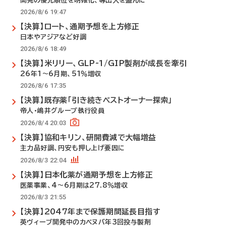
開発の優先順位を明確化、導出入を盛んに
2026/8/6 19:47
【決算】ロート、通期予想を上方修正
日本やアジアなど好調
2026/8/6 18:49
【決算】米リリー、GLP-1/GIP製剤が成長を牽引
26年1～6月期、51％増収
2026/8/6 17:35
【決算】既存薬「引き続きベストオーナー探索」
帝人・嶋井グループ執行役員
2026/8/4 20:03
【決算】協和キリン、研開費減で大幅増益
主力品好調、円安も押し上げ要因に
2026/8/3 22:04
【決算】日本化薬が通期予想を上方修正
医薬事業、4～6月期は27.8％増収
2026/8/3 21:55
【決算】2047年まで保護期間延長目指す
英ヴィーブ開発中のカベヌバ年3回投与製剤