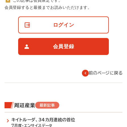
この記事は会員限定です。
非
会員登録すると最後までお読みいただけます。
会
員
の
ログイン
閲
覧
制
限
会員登録
に
つ
い
て
前のページに戻る
周辺産業
最新記事
キイトルーダ、34カ月連続の首位
7月度・エンサイスデータ