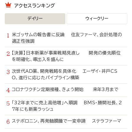
アクセスランキング
デイリー
ウィークリー
米ゴッサムの報告書に反論 住友ファーマ、会計処理の
適正性強調
【決算】日本新薬が事業戦略見直し 開発の優先順位
を明確化、導出入を盛んに
次世代AD薬、開発戦略を具体化 エーザイ・井戸CS
O、進行に応じたパイプライン構築
コロナワクチン定期接種、きょう開始 来年3月まで
「32年までに売上高倍増」へ順調 BMS・勝間社長、2
7年にも新薬ラッシュ
ステボロニン、再発髄膜腫で一変申請 ステラファーマ