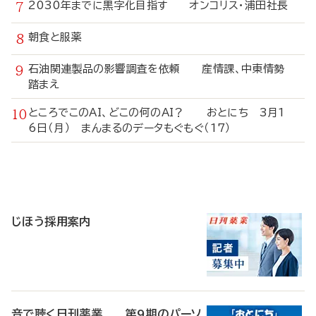
2030年までに黒字化目指す オンコリス・浦田社長
朝食と服薬
石油関連製品の影響調査を依頼 産情課、中東情勢
踏まえ
ところでこのAI、どこの何のAI？ おとにち 3月1
6日（月） まんまるのデータもぐもぐ（17）
寄
稿
じほう採用案内
音で聴く日刊薬業 第9期のパーソ