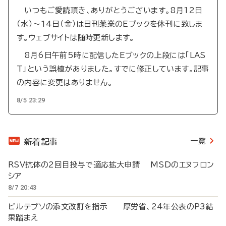
いつもご愛読頂き、ありがとうございます。8月12日
（水）～14日（金）は日刊薬業のEブックを休刊に致しま
す。ウェブサイトは随時更新します。
8月6日午前5時に配信したEブックの上段には「LAS
T」という誤植がありました。すでに修正しています。記事
の内容に変更はありません。
8/5 23:29
一覧
新着記事
RSV抗体の2回目投与で適応拡大申請 MSDのエヌフロン
シア
8/7 20:43
ビルテプソの添文改訂を指示 厚労省、24年公表のP3結
果踏まえ