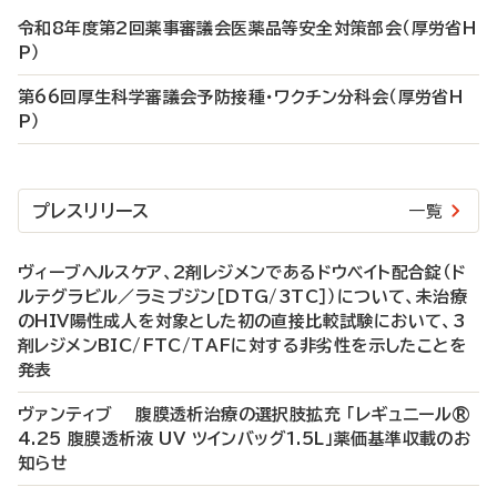
令和8年度第2回薬事審議会医薬品等安全対策部会（厚労省H
P）
第66回厚生科学審議会予防接種・ワクチン分科会（厚労省H
P）
プレスリリース
一覧
ヴィーブヘルスケア、2剤レジメンであるドウベイト配合錠（ド
ルテグラビル／ラミブジン［DTG/3TC］）について、未治療
のHIV陽性成人を対象とした初の直接比較試験において、3
剤レジメンBIC/FTC/TAFに対する非劣性を示したことを
発表
ヴァンティブ 腹膜透析治療の選択肢拡充 「レギュニール®
4.25 腹膜透析液 UV ツインバッグ1.5L」薬価基準収載のお
知らせ