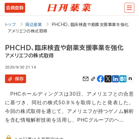
メ
会員登録
イ
ン
トップ
周辺産業
PHCHD、臨床検査や創薬支援事業を強化
アメリエフの株式取得
コ
ン
PHCHD、臨床検査や創薬支援事業を強化
テ
アメリエフの株式取得
ン
2020/9/30 21:14
ツ
保存
に
PHCホールディングスは30日、アメリエフとの合意
移
に基づき、同社の株式50.9％を取得したと発表した。
動
今回の株式取得を通じて、アメリエフが持つゲノム解析
を含む情報解析技術を活用し、PHCグループのヘ…