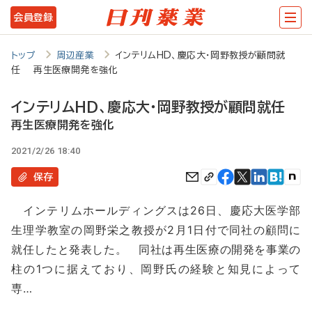
メ
会員登録
イ
ン
トップ
周辺産業
インテリムHD、慶応大・岡野教授が顧問就
任 再生医療開発を強化
コ
ン
インテリムHD、慶応大・岡野教授が顧問就任
テ
再生医療開発を強化
ン
2021/2/26 18:40
ツ
保存
に
インテリムホールディングスは26日、慶応大医学部
移
生理学教室の岡野栄之教授が2月1日付で同社の顧問に
動
就任したと発表した。 同社は再生医療の開発を事業の
柱の1つに据えており、岡野氏の経験と知見によって
専…