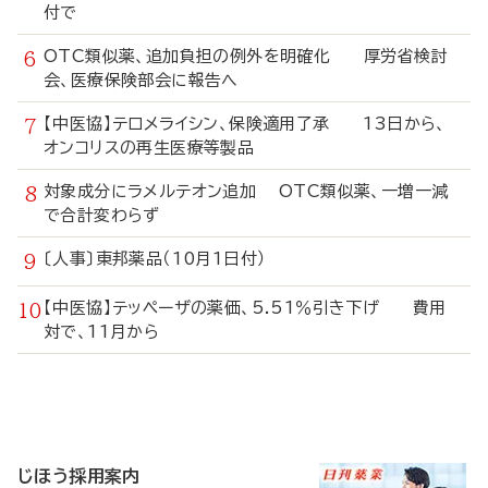
付で
OTC類似薬、追加負担の例外を明確化 厚労省検討
会、医療保険部会に報告へ
【中医協】テロメライシン、保険適用了承 13日から、
オンコリスの再生医療等製品
対象成分にラメルテオン追加 OTC類似薬、一増一減
で合計変わらず
〔人事〕東邦薬品（10月1日付）
【中医協】テッペーザの薬価、5.51％引き下げ 費用
対で、11月から
寄
稿
じほう採用案内