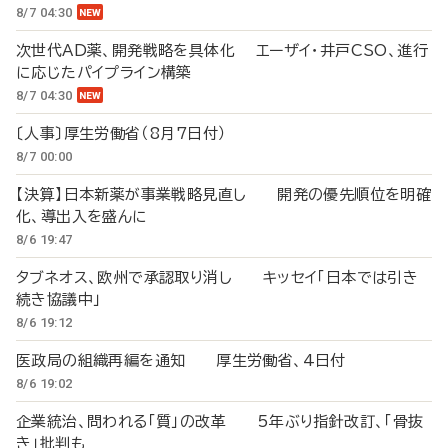
8/7 04:30
次世代AD薬、開発戦略を具体化 エーザイ・井戸CSO、進行
に応じたパイプライン構築
8/7 04:30
〔人事〕厚生労働省（8月7日付）
8/7 00:00
【決算】日本新薬が事業戦略見直し 開発の優先順位を明確
化、導出入を盛んに
8/6 19:47
タブネオス、欧州で承認取り消し キッセイ「日本では引き
続き協議中」
8/6 19:12
医政局の組織再編を通知 厚生労働省、4日付
8/6 19:02
企業統治、問われる「質」の改革 5年ぶり指針改訂、「骨抜
き」批判も