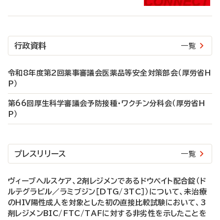
行政資料
一覧
令和8年度第2回薬事審議会医薬品等安全対策部会（厚労省H
P）
第66回厚生科学審議会予防接種・ワクチン分科会（厚労省H
P）
プレスリリース
一覧
ヴィーブヘルスケア、2剤レジメンであるドウベイト配合錠（ド
ルテグラビル／ラミブジン［DTG/3TC］）について、未治療
のHIV陽性成人を対象とした初の直接比較試験において、3
剤レジメンBIC/FTC/TAFに対する非劣性を示したことを