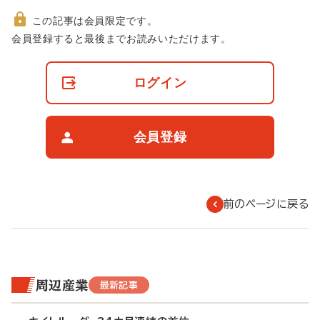
この記事は会員限定です。
非
会員登録すると最後までお読みいただけます。
会
員
の
ログイン
閲
覧
制
限
会員登録
に
つ
い
て
前のページに戻る
周辺産業
最新記事