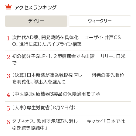
アクセスランキング
デイリー
ウィークリー
次世代AD薬、開発戦略を具体化 エーザイ・井戸CS
O、進行に応じたパイプライン構築
初の低分子GLP-1、2型糖尿病でも申請 リリー、日米
で
【決算】日本新薬が事業戦略見直し 開発の優先順位
を明確化、導出入を盛んに
【中医協】医療機器3製品の保険適用を了承
〔人事〕厚生労働省（8月7日付）
タブネオス、欧州で承認取り消し キッセイ「日本では
引き続き協議中」