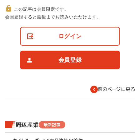
この記事は会員限定です。
非
会員登録すると最後までお読みいただけます。
会
員
の
ログイン
閲
覧
制
限
会員登録
に
つ
い
て
前のページに戻る
周辺産業
最新記事