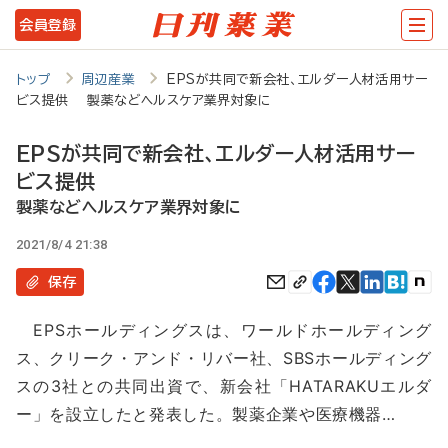
メ
会員登録
イ
ン
トップ
周辺産業
EPSが共同で新会社、エルダー人材活用サー
ビス提供 製薬などヘルスケア業界対象に
コ
ン
EPSが共同で新会社、エルダー人材活用サー
テ
ビス提供
ン
製薬などヘルスケア業界対象に
ツ
2021/8/4 21:38
に
保存
移
EPSホールディングスは、ワールドホールディング
動
ス、クリーク・アンド・リバー社、SBSホールディング
スの3社との共同出資で、新会社「HATARAKUエルダ
ー」を設立したと発表した。製薬企業や医療機器…