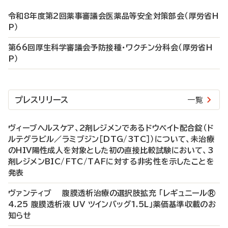
令和8年度第2回薬事審議会医薬品等安全対策部会（厚労省H
P）
第66回厚生科学審議会予防接種・ワクチン分科会（厚労省H
P）
プレスリリース
一覧
ヴィーブヘルスケア、2剤レジメンであるドウベイト配合錠（ド
ルテグラビル／ラミブジン［DTG/3TC］）について、未治療
のHIV陽性成人を対象とした初の直接比較試験において、3
剤レジメンBIC/FTC/TAFに対する非劣性を示したことを
発表
ヴァンティブ 腹膜透析治療の選択肢拡充 「レギュニール®
4.25 腹膜透析液 UV ツインバッグ1.5L」薬価基準収載のお
知らせ