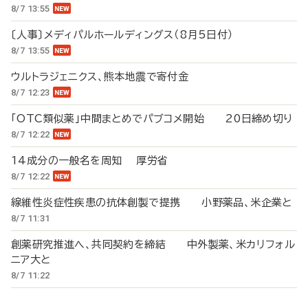
8/7 13:55
〔人事〕メディパルホールディングス（8月5日付）
8/7 13:55
ウルトラジェニクス、熊本地震で寄付金
8/7 12:23
「OTC類似薬」中間まとめでパブコメ開始 20日締め切り
8/7 12:22
14成分の一般名を周知 厚労省
8/7 12:22
線維性炎症性疾患の抗体創製で提携 小野薬品、米企業と
8/7 11:31
創薬研究推進へ、共同契約を締結 中外製薬、米カリフォル
ニア大と
8/7 11:22