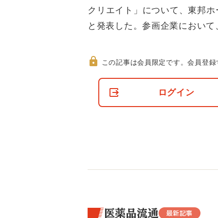
クリエイト」について、東邦ホ
と発表した。参画企業において
この記事は会員限定です。
会員登録
非
会
ログイン
員
の
閲
覧
制
限
に
つ
い
て
医薬品流通
最新記事