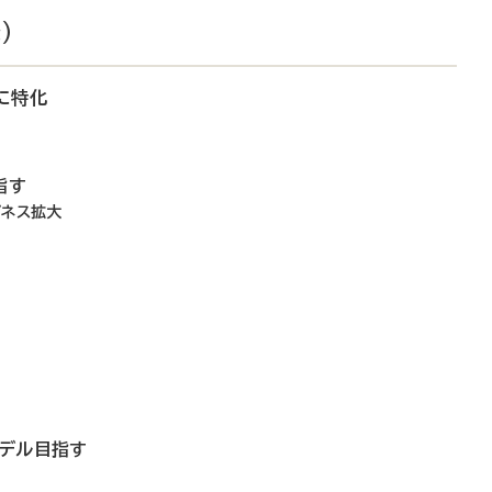
）
に特化
指す
ジネス拡大
モデル目指す