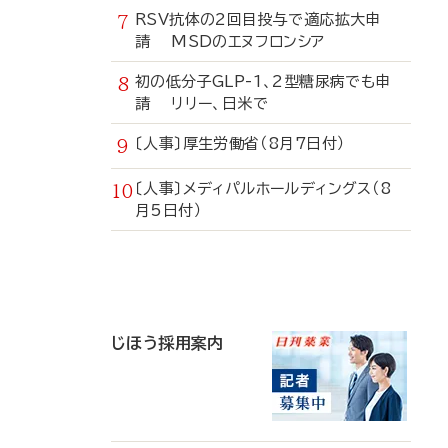
RSV抗体の2回目投与で適応拡大申
請 MSDのエヌフロンシア
初の低分子GLP-1、2型糖尿病でも申
請 リリー、日米で
〔人事〕厚生労働省（8月7日付）
〔人事〕メディパルホールディングス（8
月5日付）
寄
稿
じほう採用案内