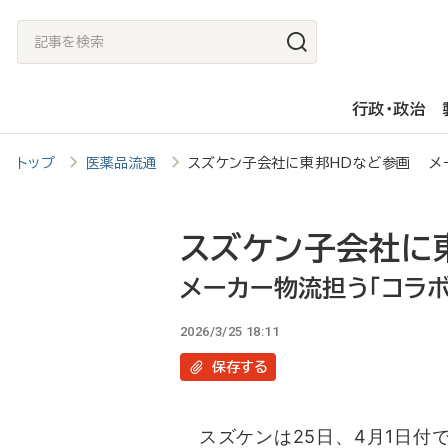
メ
記
イ
事
ン
を
行政・政治
コ
検
ン
索
トップ
医薬品流通
スズケン子会社に東邦HDなど参画 メー
テ
ン
ツ
スズケン子会社に
に
メーカー物流担う「コラボ
移
2026/3/25 18:11
動
保存
する
スズケンは25日、4月1日付