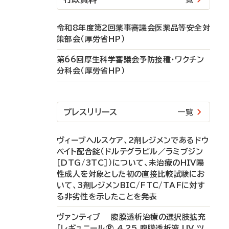
令和8年度第2回薬事審議会医薬品等安全対
策部会（厚労省HP）
第66回厚生科学審議会予防接種・ワクチン
分科会（厚労省HP）
プレスリリース
一覧
ヴィーブヘルスケア、2剤レジメンであるドウ
ベイト配合錠（ドルテグラビル／ラミブジン
［DTG/3TC］）について、未治療のHIV陽
性成人を対象とした初の直接比較試験にお
いて、3剤レジメンBIC/FTC/TAFに対す
る非劣性を示したことを発表
ヴァンティブ 腹膜透析治療の選択肢拡充
「レギュニール® 4.25 腹膜透析液 UV ツ